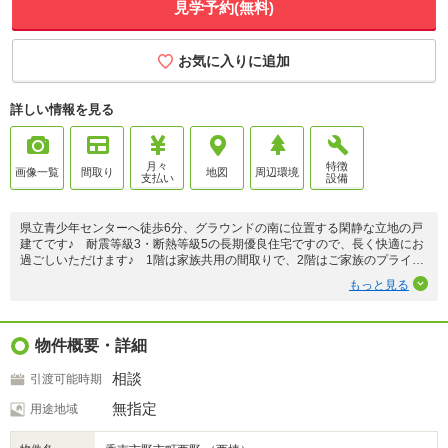
見学予約(無料)
お気に入りに追加
詳しい情報を見る
月々
特徴
画像一覧
間取り
地図
周辺環境
支払い
設備
県立青少年センターへ徒歩6分、グラウンドの南に位置する閑静な立地の戸
建てです♪ 耐震等級3・断熱等級5の長期優良住宅ですので、長く快適にお
過ごしいただけます♪ 1階は家族共用の間取りで、2階はご家族のプライベ
ート空間に特化♪ 全居室にクローゼットを配備し、さらに2階にはご家族
もっと見る
共用でお使いいただける広めのウォークインクローゼット（WIC）がありま
す♪ エコジョーズに加え、衣類乾燥機「乾太くん」も設置♪ 並列で3台駐
車可能です♪
物件概要・詳細
相談
引渡可能時期
無指定
用途地域