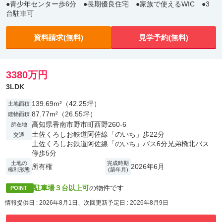
●青少年センター歩6分 ●長期優良住宅 ●家族で使えるWIC ●3
台駐車可
資料請求(無料)
見学予約(無料)
3380万円
3LDK
139.69m²（42.25坪）
土地面積
87.77m²（26.55坪）
建物面積
高知県香南市野市町西野260-6
所在地
土佐くろしお鉄道阿佐線「のいち」歩22分
交通
土佐くろしお鉄道阿佐線「のいち」バス6分兄弟橋北バス
停歩5分
土地の
完成時期
所有権
2026年6月
権利形態
(築年月)
駐車場３台以上可
の物件です
POINT
情報提供日 : 2026年8月1日、次回更新予定日 : 2026年8月9日