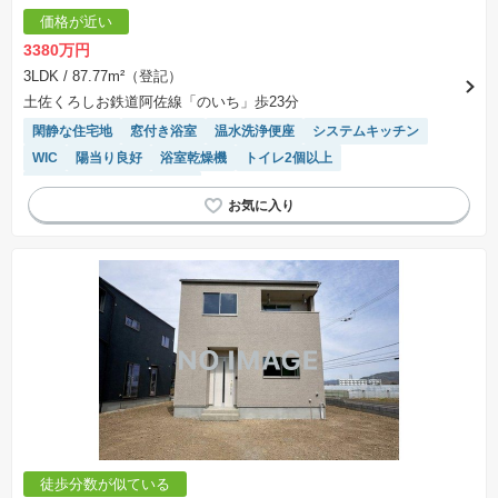
価格が近い
3380万円
3LDK
/ 87.77m²（登記）
土佐くろしお鉄道阿佐線「のいち」歩23分
閑静な住宅地
窓付き浴室
温水洗浄便座
システムキッチン
WIC
陽当り良好
浴室乾燥機
トイレ2個以上
モニター付きインターホン
徒歩分数が似ている