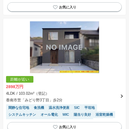
トイレ2個以上
モニター付きインターホン
距離が近い
2898万円
4LDK
/ 103.02m²（登記）
香南市営「みどり野3丁目」歩2分
閑静な住宅地
食洗機
温水洗浄便座
SIC
平坦地
システムキッチン
オール電化
WIC
陽当り良好
浴室乾燥機
EV充電器
対面キッチン
接面道路の幅が６m以上
トイレ2個以上
モニター付きインターホン