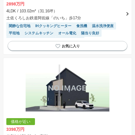
2898万円
4LDK
/ 103.02m²（31.16坪）
土佐くろしお鉄道阿佐線「のいち」歩17分
閑静な住宅地
IHクッキングヒーター
食洗機
温水洗浄便座
平坦地
システムキッチン
オール電化
陽当り良好
浴室乾燥機
対面キッチン
トイレ2個以上
モニター付きインターホン
価格が近い
3398万円