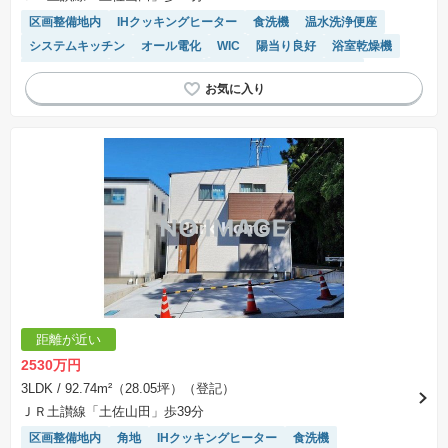
区画整備地内
IHクッキングヒーター
食洗機
温水洗浄便座
システムキッチン
オール電化
WIC
陽当り良好
浴室乾燥機
対面キッチン
トイレ2個以上
モニター付きインターホン
距離が近い
2530万円
3LDK
/ 92.74m²（28.05坪）（登記）
ＪＲ土讃線「土佐山田」歩39分
区画整備地内
角地
IHクッキングヒーター
食洗機