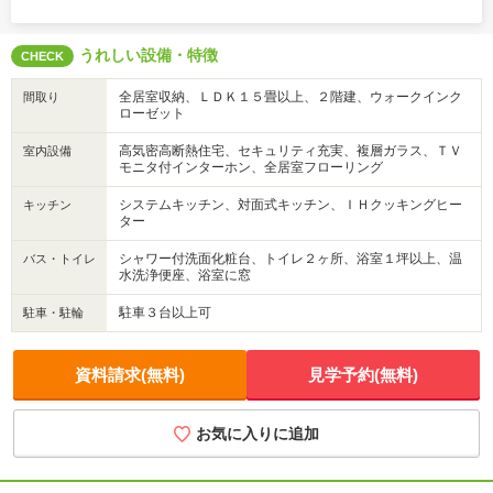
うれしい設備・特徴
CHECK
全居室収納、ＬＤＫ１５畳以上、２階建、ウォークインク
間取り
ローゼット
高気密高断熱住宅、セキュリティ充実、複層ガラス、ＴＶ
室内設備
モニタ付インターホン、全居室フローリング
システムキッチン、対面式キッチン、ＩＨクッキングヒー
キッチン
ター
シャワー付洗面化粧台、トイレ２ヶ所、浴室１坪以上、温
バス・トイレ
水洗浄便座、浴室に窓
駐車３台以上可
駐車・駐輪
資料請求(無料)
見学予約(無料)
お気に入りに追加