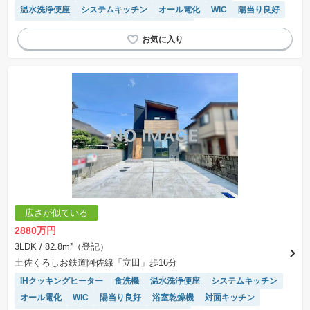
温水洗浄便座
システムキッチン
オール電化
WIC
陽当り良好
浴室乾燥機
対面キッチン
トイレ2個以上
モニター付きインターホン
広さが似ている
2880万円
3LDK
/ 82.8m²（登記）
土佐くろしお鉄道阿佐線「立田」歩16分
IHクッキングヒーター
食洗機
温水洗浄便座
システムキッチン
オール電化
WIC
陽当り良好
浴室乾燥機
対面キッチン