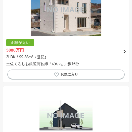
とは限りません。また建築請負会社を特定するものではありません。
※建築条件付き土地とは、その土地に建築する建物の建築請負契約が、一定期間内に成立する
ことを条件として売買される土地のことをいいます。建築請負契約成立に向けて設計プランを
協議するため、土地購入者が自己の希望する建物の設計協議をするために必要な相当の期間の
交渉期間が設定され、その期間内で希望を満たすプランが実現できたかどうかにより結論を出
します。なお、この期間は概ね3ヶ月程度とされています。納得のいくプランが出来ず、建築請
負契約が成立しない場合、土地売買契約は白紙に戻り、土地契約にかかった代金（土地代金、
手付金など）は名目のいかんに関わらず、全て返却されます。
※課税対象物件の「価格」や「費用等」は消費税込みの「総額表示」で統一しています。
※「本体価格」とは、課税対象物件においては「消費税を除いた建物価格」と「土地価格」の
距離が近い
合計額を指します。
※課税対象物件は消費税込みの総額表示のため、不動産広告の販売価格には本体価格の金額は
3880万円
表示されておりません。
※取引にかかる費用：物件の契約手続き、決済、引き渡し時にかかる費用を表示しています。
3LDK
/ 99.36m²（登記）
不動産会社によって表記有無が異なるため、ご自身で十分な確認をしていただくようにお願い
土佐くろしお鉄道阿佐線「のいち」歩16分
いたします。
※掲載の省エネ性能ラベル内の物件・住棟・号室名称については最新のものに変更されている
場合があります。