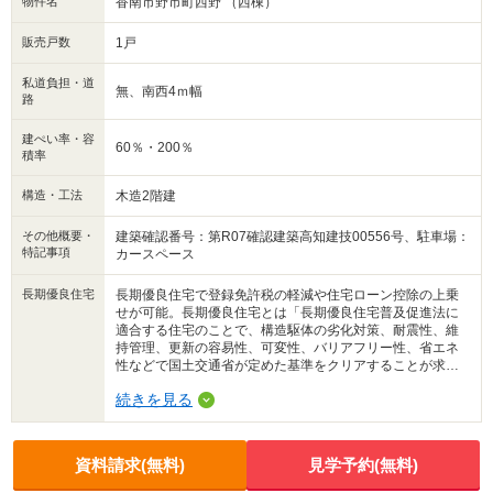
物件名
香南市野市町西野 （西棟）
販売戸数
1戸
私道負担・道
無、南西4ｍ幅
路
建ぺい率・容
60％・200％
積率
構造・工法
木造2階建
その他概要・
建築確認番号：第R07確認建築高知建技00556号、駐車場：
特記事項
カースペース
長期優良住宅
長期優良住宅で登録免許税の軽減や住宅ローン控除の上乗
せが可能。長期優良住宅とは「長期優良住宅普及促進法に
適合する住宅のことで、構造駆体の劣化対策、耐震性、維
持管理、更新の容易性、可変性、バリアフリー性、省エネ
性などで国土交通省が定めた基準をクリアすることが求め
られる。
続きを見る
資料請求(無料)
見学予約(無料)