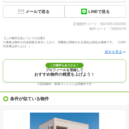
LINEで送る
メールで送る
店舗物件コード：B02666-000093
物件コード：78883470
【この物件広告についての注釈】
※価格は物件の代金総額を表示しており、消費税が課税される場合は税込み価格です。 （1000
円未満は切り上げ。）
※写真に写っている、またはパース（絵）や間取り図に描かれている家具や車などは、特にコ
メントがない場合、販売価格に含まれません。
※敷地権利が定期借地権のものは価格に権利金を含みます。
※建築条件付き土地価格には、建物価格は含まれません。
この物件もありかも！
※物件情報は、原則として情報提供日の２日前に最終確認した情報です。
プロフィールを登録して
※完成予想図はいずれも外構、植栽、外観等実際のものとは多少異なることがあります。
おすすめ物件の精度を上げよう！
※モデルルーム・モデルハウス・展示場・ショールームの画像の場合、今回販売の物件と異な
る場合があります。
※ＣＧ合成の画像の場合、実際とは多少異なる場合があります。
※賃貸物件・新築マンションは対象外です
※物件特徴：販売戸数が複数の物件は、全ての住戸に該当しない項目もあります。
※完成後１年以上を経過した未入居物件が掲載される場合があります。ご了承ください。
※新着：物件情報が「SUUMO」に掲載された日から１週間表示されます。
条件が似ている物件
※価格更新：物件価格が変更された日から１週間表示されます。
※販売予定物件はすべて、販売開始するまで契約または予約の申込みはできません。
※購入の前には物件内容や契約条件についてご自身で十分な確認をしていただくようにお願い
いたします。
※建築条件土地の情報内に掲載されている、建物プラン例は、土地購入者の設計プランの参考
の一例であって、プランの採用可否は任意です。
※土地（建築条件なし）で「建物プラン例」が表記してある時、そのプラン例は特定の建築請
負会社によるもので、当該建築請負会社以外で建てた場合、同様のものが同価格で建てられる