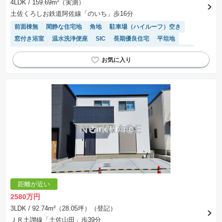
4LDK
/ 159.69m²（実測）
土佐くろしお鉄道阿佐線「のいち」歩16分
前面棟無
閑静な住宅地
角地
駐車場（ハイルーフ）空き
窓付き浴室
温水洗浄便座
SIC
長期優良住宅
平坦地
システムキッチン
WIC
陽当り良好
浴室乾燥機
EV充電器
対面キッチン
接面道路の幅が６m以上
トイレ2個以上
モニター付きインターホン
距離が近い
2580万円
3LDK
/ 92.74m²（28.05坪）（登記）
ＪＲ土讃線「土佐山田」歩39分