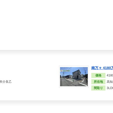
南万々 4180
価格
41
市介良乙
所在地
高知
間取り
3LD