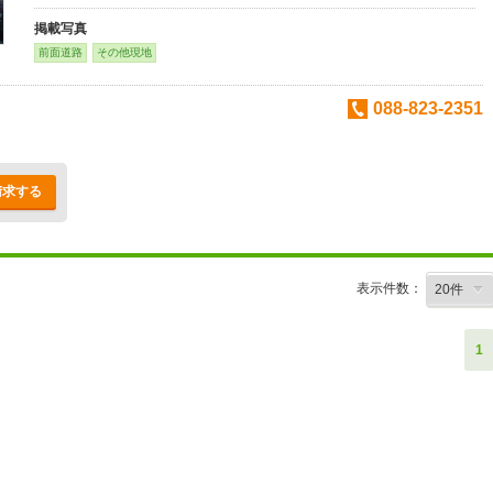
掲載写真
前面道路
その他現地
088-823-2351
請求する
表示件数：
1