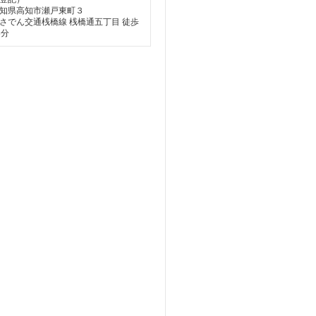
知県高知市瀬戸東町３
さでん交通桟橋線 桟橋通五丁目 徒歩
8分