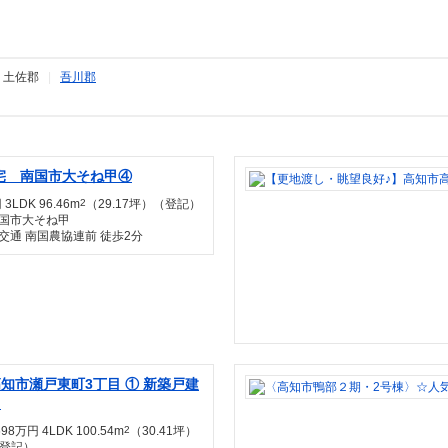
|
土佐郡
|
吾川郡
宅 南国市大そね甲④
 3LDK 96.46m
2
（29.17坪）（登記）
国市大そね甲
交通 南国農協連前 徒歩2分
知市瀬戸東町3丁目 ① 新築戸建
て
698万円 4LDK 100.54m
2
（30.41坪）
登記）