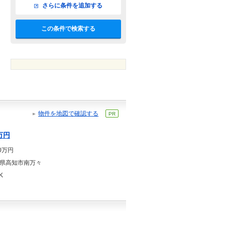
さらに条件を追加する
この条件で検索する
物件を地図で確認する
PR
万円
80万円
県高知市南万々
K