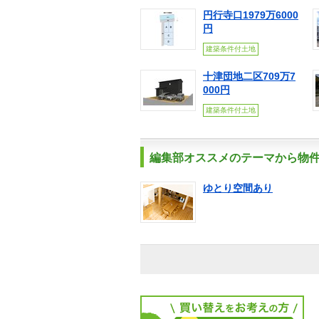
円行寺口1979万6000
円
建築条件付土地
十津団地二区709万7
000円
建築条件付土地
編集部オススメのテーマから物
ゆとり空間あり