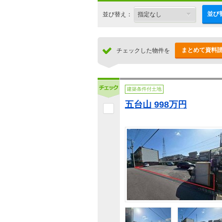
並び
並び替え：
まとめて資料
チェックした物件を
建築条件付土地
五台山 998万円