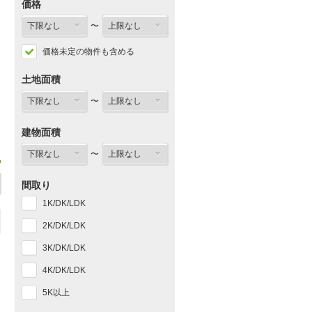
価格
〜
価格未定の物件も含める
土地面積
〜
建物面積
〜
間取り
1K/DK/LDK
2K/DK/LDK
3K/DK/LDK
4K/DK/LDK
5K以上