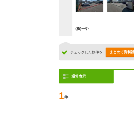
(株)一や
まとめて資料
チェックした物件を
通常表示
1
件