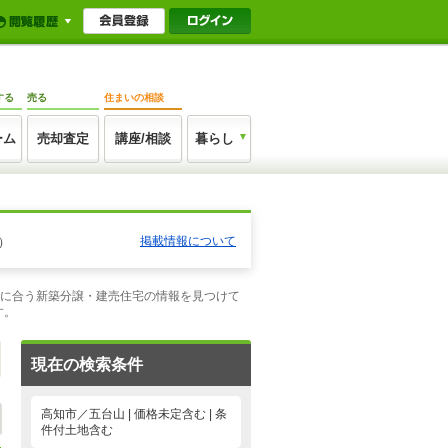
する
売る
住まいの相談
ーム
売却査定
講座/相談
暮らし
掲載情報について
）
望に合う新築分譲・建売住宅の情報を見つけて
す。
現在の検索条件
高知市／五台山 | 価格未定含む | 条
件付土地含む