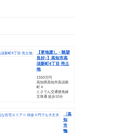
【更地渡し・眺望
良好♪】高知市高
須新町4丁目 売土
地
1550万円
高知県高知市高須新
町４
とさでん交通後免線
文珠通 徒歩10分
〈高
知
市
鴨