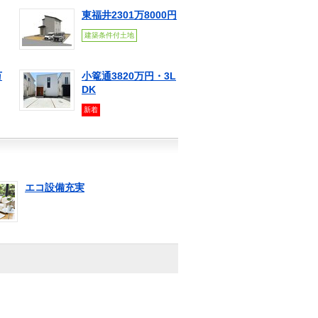
東福井2301万8000円
建築条件付土地
万
小篭通3820万円・3L
DK
新着
エコ設備充実