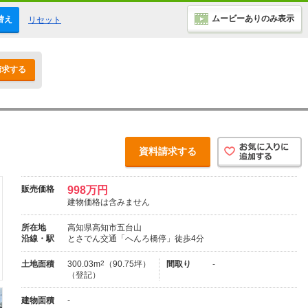
ムービーありのみ表示
替え
リセット
請求する
資料請求する
販売価格
998万円
建物価格は含みません
所在地
高知県高知市五台山
沿線・駅
とさでん交通「へんろ橋停」徒歩4分
土地面積
300.03m
2
（90.75坪）
間取り
-
（登記）
建物面積
-