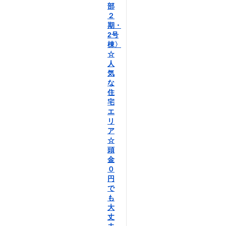
部
２
期・
2号
棟〉
☆
人
気
な
住
宅
エ
リ
ア
☆
頭
金
０
円
で
も
大
丈