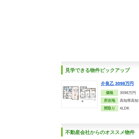
見学できる物件ピックアップ
介良乙 3098万円
価格
3098万円
所在地
高知県高知
間取り
4LDK
不動産会社からのオススメ物件