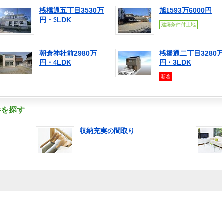
桟橋通五丁目3530万
旭1593万6000円
円・3LDK
建築条件付土地
朝倉神社前2980万
桟橋通二丁目3280
円・4LDK
円・3LDK
新着
件を探す
収納充実の間取り