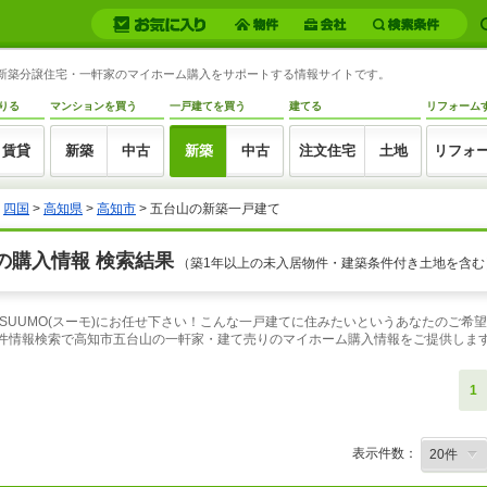
山の新築分譲住宅・一軒家のマイホーム購入をサポートする情報サイトです。
りる
マンションを買う
一戸建てを買う
建てる
リフォーム
賃貸
新築
中古
新築
中古
注文住宅
土地
リフォ
>
四国
>
高知県
>
高知市
> 五台山の新築一戸建て
の購入情報 検索結果
（築1年以上の未入居物件・建築条件付き土地を含む
SUUMO(スーモ)にお任せ下さい！こんな一戸建てに住みたいというあなたのご希
物件情報検索で高知市五台山の一軒家・建て売りのマイホーム購入情報をご提供しま
1
表示件数：