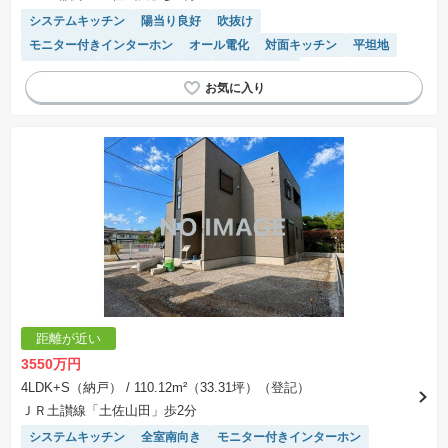
システムキッチン
陽当り良好
吹抜け
モニター付きインターホン
オール電化
対面キッチン
平坦地
窓付き浴室
WIC
天井が高い
閑静な住宅地
キッチン収納が多い
角地
IHクッキングヒーター
温水洗浄便座
浴室乾燥機
食洗機
トイレ2個以上
距離が近い
3550万円
4LDK+S（納戸）
/ 110.12m²（33.31坪）（登記）
ＪＲ土讃線「土佐山田」歩2分
システムキッチン
全室南向き
モニター付きインターホン