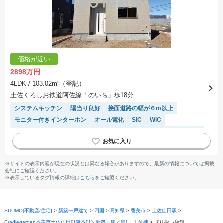
価格が近い
2898万円
4LDK
/ 103.02m²（登記）
土佐くろしお鉄道阿佐線「のいち」歩18分
システムキッチン
陽当り良好
接面道路の幅が６m以上
モニター付きインターホン
オール電化
SIC
WIC
閑静な住宅地
IHクッキングヒーター
温水洗浄便座
浴室乾燥機
食洗機
トイレ2個以上
※サイトの表示内容が現在の状況とは異なる場合がありますので、最新の情報については掲載
会社にご確認ください。
※表示しているタグ情報の詳細は
こちら
をご確認ください。
SUUMO[不動産/住宅]
>
新築一戸建て
>
四国
>
高知県
>
香美市
>
土佐山田駅
>
Cradlegarden香美市土佐山田町東本町＼新築戸建／第1・１号棟
>
取り扱い店舗