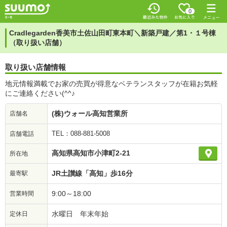
0
Cradlegarden香美市土佐山田町東本町＼新築戸建／第1・１号棟
（取り扱い店舗）
取り扱い店舗情報
地元情報満載でお家の売買が得意なベテランスタッフが在籍お気軽
にご連絡ください(^^♪
(株)ウォール高知営業所
店舗名
TEL：088-881-5008
店舗電話
高知県高知市小津町2-21
所在地
JR土讃線「高知」歩16分
最寄駅
9:00～18:00
営業時間
水曜日 年末年始
定休日