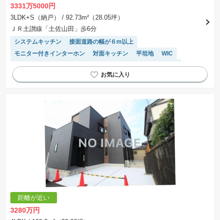
3331万5000円
3LDK+S（納戸）
/ 92.73m²（28.05坪）
ＪＲ土讃線「土佐山田」歩6分
システムキッチン
接面道路の幅が６m以上
モニター付きインターホン
対面キッチン
平坦地
WIC
キッチン収納が多い
IHクッキングヒーター
温水洗浄便座
食洗機
トイレ2個以上
距離が近い
3280万円