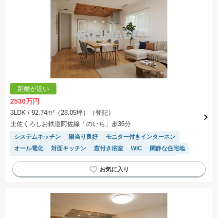
距離が近い
2530万円
3LDK
/ 92.74m²（28.05坪）（登記）
土佐くろしお鉄道阿佐線「のいち」歩36分
システムキッチン
陽当り良好
モニター付きインターホン
オール電化
対面キッチン
窓付き浴室
WIC
閑静な住宅地
角地
IHクッキングヒーター
温水洗浄便座
浴室乾燥機
食洗機
トイレ2個以上