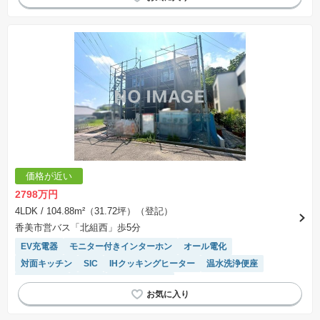
価格が近い
2798万円
4LDK
/ 104.88m²（31.72坪）（登記）
香美市営バス「北組西」歩5分
EV充電器
モニター付きインターホン
オール電化
対面キッチン
SIC
IHクッキングヒーター
温水洗浄便座
浴室乾燥機
食洗機
トイレ2個以上