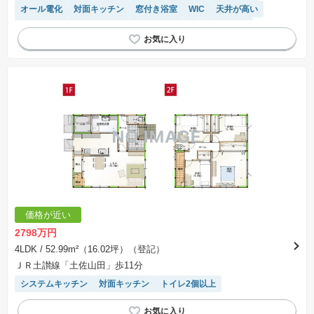
オール電化
対面キッチン
窓付き浴室
WIC
天井が高い
角地
IHクッキングヒーター
温水洗浄便座
浴室乾燥機
食洗機
トイレ2個以上
価格が近い
2798万円
4LDK
/ 52.99m²（16.02坪）（登記）
ＪＲ土讃線「土佐山田」歩11分
システムキッチン
対面キッチン
トイレ2個以上