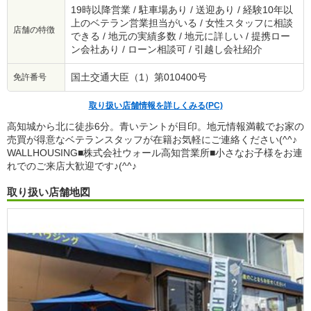
19時以降営業 / 駐車場あり / 送迎あり / 経験10年以
上のベテラン営業担当がいる / 女性スタッフに相談
店舗の特徴
できる / 地元の実績多数 / 地元に詳しい / 提携ロー
ン会社あり / ローン相談可 / 引越し会社紹介
国土交通大臣（1）第010400号
免許番号
取り扱い店舗情報を詳しくみる(PC)
高知城から北に徒歩6分。青いテントが目印。地元情報満載でお家の
売買が得意なベテランスタッフが在籍お気軽にご連絡ください(^^♪
WALLHOUSING■株式会社ウォール高知営業所■小さなお子様をお連
れでのご来店大歓迎です♪(^^♪
取り扱い店舗地図