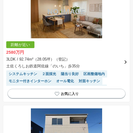
距離が近い
2580万円
3LDK
/ 92.74m²（28.05坪）（登記）
土佐くろしお鉄道阿佐線「のいち」歩35分
システムキッチン
２面採光
陽当り良好
区画整備地内
モニター付きインターホン
オール電化
対面キッチン
窓付き浴室
WIC
閑静な住宅地
IHクッキングヒーター
温水洗浄便座
食洗機
トイレ2個以上