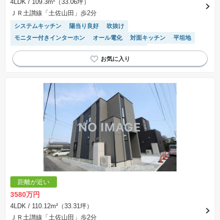
4LDK
/ 109.3m²（33.06坪）
ＪＲ土讃線「土佐山田」歩2分
システムキッチン
陽当り良好
吹抜け
モニター付きインターホン
オール電化
対面キッチン
平坦地
窓付き浴室
WIC
天井が高い
閑静な住宅地
キッチン収納が多い
IHクッキングヒーター
温水洗浄便座
浴室乾燥機
食洗機
トイレ2個以上
距離が近い
3580万円
4LDK
/ 110.12m²（33.31坪）
ＪＲ土讃線「土佐山田」歩2分