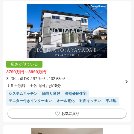
広さが似ている
3790万円～3990万円
3LDK～4LDK
/ 97.7m²～102.68m²
ＪＲ土讃線「土佐山田」歩18分
システムキッチン
陽当り良好
長期優良住宅
モニター付きインターホン
オール電化
対面キッチン
平坦地
WIC
角地
IHクッキングヒーター
温水洗浄便座
浴室乾燥機
食洗機
トイレ2個以上