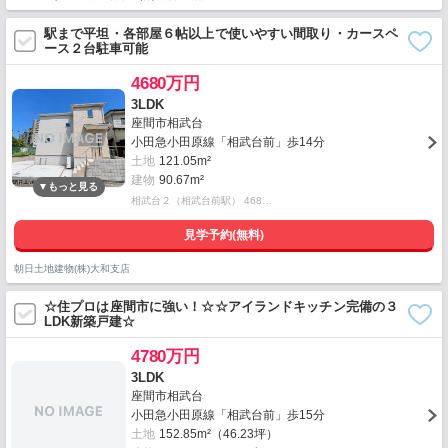
駅まで平坦・各部屋６帖以上で使いやすい間取り・カースペ
ース２台駐車可能
4680万円
3LDK
座間市相武台
小田急小田原線「相武台前」歩14分
土地
121.05m²
建物
90.67m²
相武台２（相武台前駅） 468…
見学予約(無料)
朝日土地建物(株)大和支店
☆住プロは座間市に強い！☆☆アイランドキッチン完備の３
LDK新築戸建☆
4780万円
3LDK
座間市相武台
小田急小田原線「相武台前」歩15分
土地
152.85m²（46.23坪）