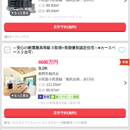
小田急小田原線「相武台前」歩14分
土地
80.83m²
建物
95.64m²
【オープンハウスグループ】ミラ…
見学予約(無料)
(株)オープンハウス
～安心の耐震最高等級３取得×長期優良認定住宅～■カースペ
ース２台可♪
4680万円
3LDK
座間市相武台
小田急小田原線「相武台前」歩13分
土地
121.05m²
建物
90.67m²
☆安心の耐震最高等級３取得×長…
見学予約(無料)
東宝ハウスライフソリューションズグループ(株)東宝ハウス町田