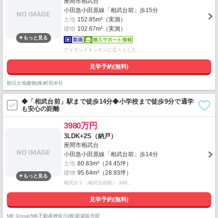
座間市相武台
小田急小田原線「相武台前」歩15分
土地
152.85m²（実測）
建物
102.67m²（実測）
アイランドキッチンに広々とした…
見学予約(無料)
朝日土地建物(株)町田本社
◆「相武台前」駅まで徒歩14分◆小学校まで徒歩9分で通学
も安心の距離
3980万円
3LDK+2S（納戸）
座間市相武台
小田急小田原線「相武台前」歩14分
土地
80.83m²（24.45坪）
建物
95.64m²（28.93坪）
相武台２（相武台前駅） 398…
見学予約(無料)
ME Group/ME不動産神奈川(株)新築販売部