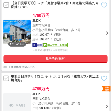
【当日見学可◎】～☆『庭付き駐車2台！南道路で陽当たり
良好♪』☆～
4780万円
3LDK
座間市相武台
小田急小田原線「相武台前」歩15分
土地
102.67m²（実測）
建物
102.67m²（実測）
～南道路×駐車2台～座間市相武…
見学予約(無料)
朝日土地建物(株)海老名支店
現地当日見学可！◎エ キ ト ホ １３分◎『都市ガス×周辺環
境良好』
4799万円
4LDK
座間市相武台
小田急小田原線「相武台前」歩13分
土地
98.13m²（実測）