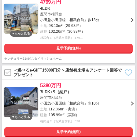
4799万円
4LDK
座間市相武台
小田急小田原線「相武台前」歩13分
土地
98.13m²（29.68坪）
建物
102.26m²（30.93坪）
相武台１（相武台前駅） 479…
見学予約(無料)
センチュリー21(株)スタイリッシュホーム
＜選べるe-GIFT15000円分＞店舗初来場＆アンケート回答で
プレゼント
5380万円
3LDK+S（納戸）
座間市相武台
小田急小田原線「相武台前」歩10分
土地
112.86m²（実測）
建物
105.99m²（実測）
相武台２（相武台前駅） 538…
見学予約(無料)