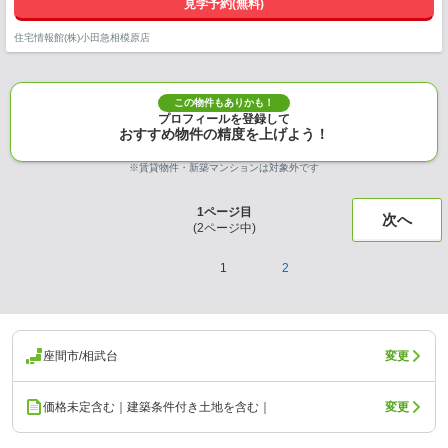
見学予約(無料)
住宅情報館(株)小田急相模原店
この物件もありかも！
プロフィールを登録して
おすすめ物件の精度を上げよう！
※賃貸物件・新築マンションは対象外です
1
ページ目
次へ
(
2
ページ中)
1
2
座間市/相武台
変更
価格未定含む｜建築条件付き土地を含む｜
変更