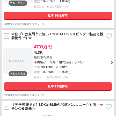
建物
102.67m²（31.05坪）
相武台２（相武台前駅） 478…
見学予約(無料)
住PRO大和店(株)住宅プロデュース
☆住プロは座間市に強い！☆☆４LDK＆リビング19帖超え新
着物件です☆
4799万円
4LDK
座間市相武台
小田急小田原線「相武台前」歩13分
土地
98.13m²（29.68坪）
建物
102.26m²（30.93坪）
相武台１（相武台前駅） 479…
見学予約(無料)
住PRO大和店(株)住宅プロデュース
【見学可能です】LDK約19.5帖◇2面バルコニー◇対面キッ
チン◇食洗機◇