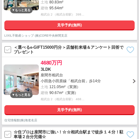
土地
80.83m²
建物
95.64m²
相武台２（相武台前駅） 398…
見学予約(無料)
LIXIL不動産ショップ (株)CORE中央林間支店
＜選べるe-GIFT15000円分＞店舗初来場＆アンケート回答で
プレゼント
4680万円
3LDK
座間市相武台
小田急小田原線「相武台前」歩14分
土地
121.05m²（実測）
建物
90.67m²（実測）
相武台２（相武台前駅） 468…
見学予約(無料)
住宅情報館(株)海老名店
☆住プロは座間市に強い！☆☆相武台駅まで徒歩１４分！駐
車場２台分完備☆