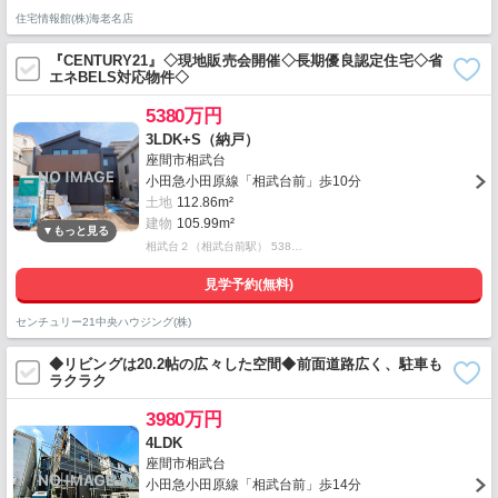
住宅情報館(株)海老名店
『CENTURY21』◇現地販売会開催◇長期優良認定住宅◇省
エネBELS対応物件◇
5380万円
3LDK+S（納戸）
座間市相武台
小田急小田原線「相武台前」歩10分
土地
112.86m²
建物
105.99m²
相武台２（相武台前駅） 538…
見学予約(無料)
センチュリー21中央ハウジング(株)
◆リビングは20.2帖の広々した空間◆前面道路広く、駐車も
ラクラク
3980万円
4LDK
座間市相武台
小田急小田原線「相武台前」歩14分