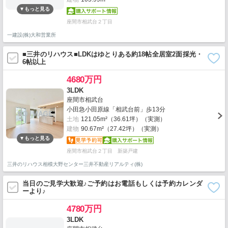
座間市相武台２丁目
一建設(株)大和営業所
■三井のリハウス■LDKはゆとりある約18帖全居室2面採光・
6帖以上
4680万円
3LDK
座間市相武台
小田急小田原線「相武台前」歩13分
土地
121.05m²（36.61坪）（実測）
建物
90.67m²（27.42坪）（実測）
座間市相武台２丁目 新築戸建
三井のリハウス相模大野センター三井不動産リアルティ(株)
当日のご見学大歓迎♪ご予約はお電話もしくは予約カレンダ
ーより♪
4780万円
3LDK