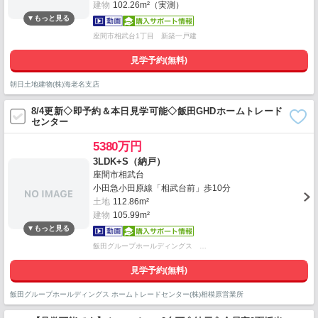
建物
102.26m²（実測）
座間市相武台1丁目 新築一戸建
見学予約(無料)
朝日土地建物(株)海老名支店
8/4更新◇即予約＆本日見学可能◇飯田GHDホームトレード
センター
5380万円
3LDK+S（納戸）
座間市相武台
小田急小田原線「相武台前」歩10分
土地
112.86m²
建物
105.99m²
飯田グループホールディングス …
見学予約(無料)
飯田グループホールディングス ホームトレードセンター(株)相模原営業所