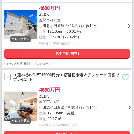
4680万円
3LDK
座間市相武台
小田急小田原線「相武台前」歩14分
土地
121.05m²（36.61坪）
建物
90.67m²（27.42坪）
相武台２（相武台前駅） 468…
見学予約(無料)
住PRO大和店(株)住宅プロデュース
＜選べるe-GIFT15000円分＞店舗初来場＆アンケート回答で
プレゼント
4680万円
3LDK
座間市相武台
小田急小田原線「相武台前」歩14分
土地
121.05m²（実測）
建物
90.67m²
相武台２（相武台前駅） 468…