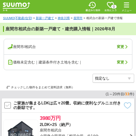
0
SUUMO[不動産/住宅]
>
新築一戸建て
>
神奈川県
>
座間市
>
相武台の新築一戸建て情報
座間市相武台の新築一戸建て・建売購入情報｜2026年8月
座間市/相武台
変更
価格未定含む｜建築条件付き土地を含む｜
変更
チェックした物件をまとめて資料請求（無料）
(
1
～
20
件目/
33
件)
ご家族が集まるLDKは広々20畳。収納に便利なグルニエ付き
の新邸です。
3980万円
2LDK+2S（納戸）
座間市相武台