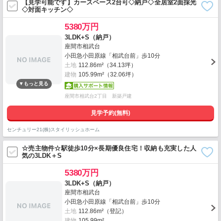
【見学可能です】カースペース2台可◇納戸◇全居室2面採光
◇対面キッチン◇
5380万円
3LDK+S（納戸）
座間市相武台
小田急小田原線「相武台前」歩10分
土地
112.86m²（34.13坪）
建物
105.99m²（32.06坪）
座間市相武台2丁目 新築戸建
見学予約(無料)
センチュリー21(株)スタイリッシュホーム
☆売主物件☆駅徒歩10分×長期優良住宅！収納も充実した人
気の3LDK＋S
5380万円
3LDK+S（納戸）
座間市相武台
小田急小田原線「相武台前」歩10分
土地
112.86m²（登記）
建物
105.99m²