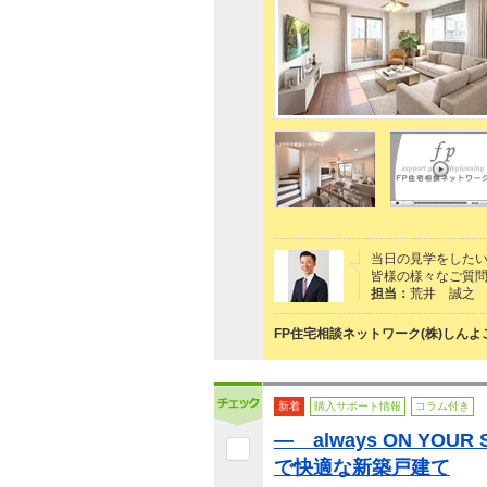
当日の見学をした
皆様の様々なご質
担当：
荒井 誠之
FP住宅相談ネットワーク(株)しん
新着
購入サポート情報
コラム付き
― always ON YOU
で快適な新築戸建て