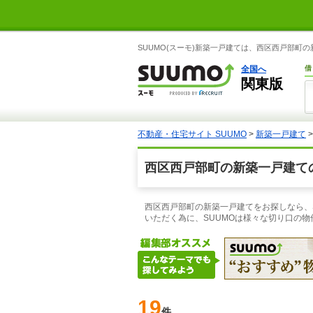
SUUMO(スーモ)新築一戸建ては、西区西戸部
全国へ
借
関東版
不動産・住宅サイト SUUMO
>
新築一戸建て
西区西戸部町の新築一戸建て
西区西戸部町の新築一戸建てをお探しなら、
いただく為に、SUUMOは様々な切り口の
19
件