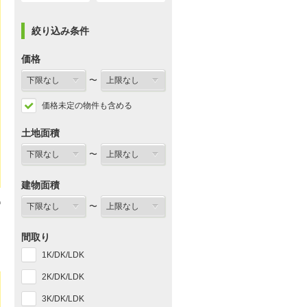
絞り込み条件
価格
〜
価格未定の物件も含める
土地面積
〜
建物面積
〜
間取り
1K/DK/LDK
2K/DK/LDK
3K/DK/LDK