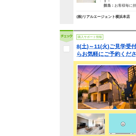
す！
担当：
お客様毎に
(株)リアルエージェント横浜本店
購入サポート情報
8(土)～11(火)ご見学
らお気軽にご予約くださ