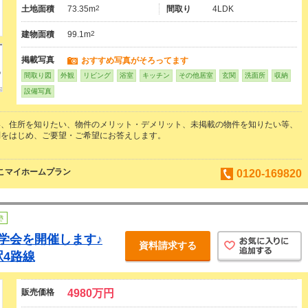
土地面積
73.35m
2
間取り
4LDK
建物面積
99.1m
2
掲載写真
おすすめ写真がそろってます
間取り図
外観
リビング
浴室
キッチン
その他居室
玄関
洗面所
収納
設備写真
い、住所を知りたい、物件のメリット・デメリット、未掲載の物件を知りたい等、
問をはじめ、ご要望・ご希望にお答えします。
よこマイホームプラン
0120-169820
き
見学会を開催します♪
資料請求する
駅4路線
販売価格
4980万円