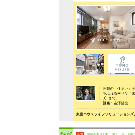
理想の「住まい」
あふれる幸せな「未来
0】まで。
担当：
吉澤哲也
東宝ハウスライフソリューションズグ
新着
建築条件付土地
購入サポート情