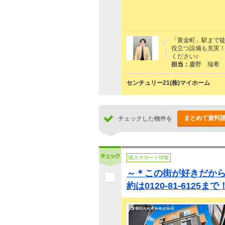
「黄金町」駅まで徒
役立つ設備も充実
ください♪
担当：
慶野 瑞希
センチュリー21(株)マイホーム
まとめて資料
チェックした物件を
購入サポート情報
～＊この街が好きだか
約は0120-81-6125まで