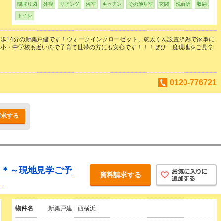
間取り図
外観
リビング
浴室
キッチン
その他居室
玄関
洗面所
収納
トイレ
歩14分の新築戸建です！ウォークインクローゼット、乾太くん設置済みで家事に
！小・中学校も近いので子育て世帯の方にも安心です！！！ぜひ一度現地をご見学
0120-776721
請求する
ら＊～現地見学ご予
資料請求する
！
物件名
新築戸建 西横浜