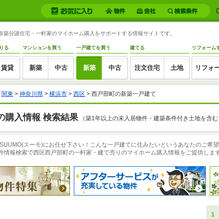
町の新築分譲住宅・一軒家のマイホーム購入をサポートする情報サイトです。
りる
マンションを買う
一戸建てを買う
建てる
リフォーム
賃貸
新築
中古
新築
中古
注文住宅
土地
リフォ
>
関東
>
神奈川県
>
横浜市
>
西区
> 西戸部町の新築一戸建て
の購入情報 検索結果
（築1年以上の未入居物件・建築条件付き土地を含む
SUUMO(スーモ)にお任せ下さい！こんな一戸建てに住みたいというあなたのご希
物件情報検索で西区西戸部町の一軒家・建て売りのマイホーム購入情報をご提供しま
1