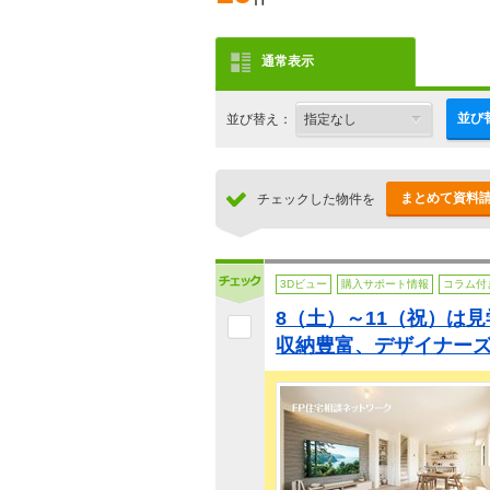
通常表示
並び
並び替え：
まとめて資料
チェックした物件を
3Dビュー
購入サポート情報
コラム付
8（土）～11（祝）は
収納豊富、デザイナー