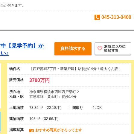
担当が付きます。
045-313-0400
受付中【見学予約】か
資料請求する
い♪
物件名
【西戸部町2丁目・新築戸建】駅徒歩14分！乾太くん設…
販売価格
3780万円
所在地
神奈川県横浜市西区西戸部町２
沿線・駅
京急本線「黄金町」徒歩14分
土地面積
73.35m
2
（22.18坪）
間取り
4LDK
建物面積
108m
2
（32.66坪）
掲載写真
おすすめ写真がそろってます