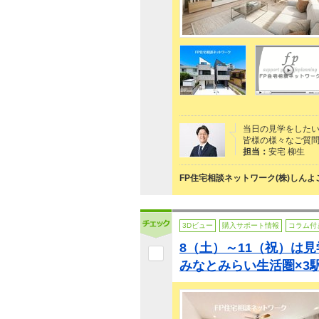
当日の見学をした
皆様の様々なご質
担当：
安宅 柳生
FP住宅相談ネットワーク(株)しん
3Dビュー
購入サポート情報
コラム付
8（土）～11（祝）は
みなとみらい生活圏×3