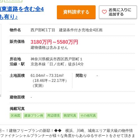
南東道路を含む全4
資料請求する
も有り♪
物件名
西戸部町1丁目 建築条件付き売地全4区画
販売価格
3180万円～5580万円
建物価格は含みません
所在地
神奈川県横浜市西区西戸部町１
沿線・駅
京急本線「日ノ出町」徒歩14分
土地面積
61.04m
2
～73.31m
2
間取り
-
（18.46坪～22.17坪）
（実測）
建物面積
-
掲載写真
区画図
建築プラン例
周辺環境
眺望写真
その他写真
万円～！建物フリープランの新邸！◆◆ 横浜、川崎、城南エリア最大級の物件情
やファイナンシャルプランナーが様々な角度からあらゆるサポートをさせて頂きま