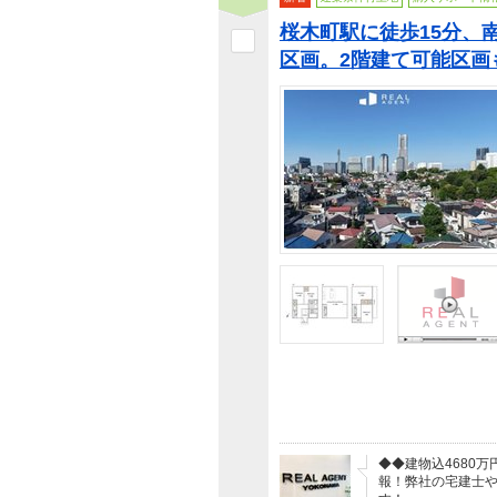
桜木町駅に徒歩15分、
区画。2階建て可能区画
◆◆建物込4680
報！弊社の宅建士