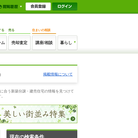
する
売る
住まいの相談
ーム
売却査定
講座/相談
暮らし
掲載情報について
）
望に合う新築分譲・建売住宅の情報を見つけて
す。
現在の検索条件