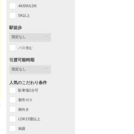
4K/DK/LDK
5K以上
駅徒歩
バス含む
引渡可能時期
人気のこだわり条件
駐車場2台可
都市ガス
南向き
LDK15畳以上
南庭