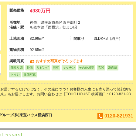
販売価格
4980万円
所在地
神奈川県横浜市西区西戸部町２
沿線・駅
相鉄本線「西横浜」徒歩14分
土地面積
82.99m
2
間取り
3LDK+S（納戸）
建物面積
92.85m
2
掲載写真
おすすめ写真がそろってます
間取り図
外観
リビング
浴室
キッチン
その他居室
玄関
洗面所
トイレ
設備写真
をお届けするだけではなく、その先につづくお客様の人生にも寄り添って笑顔満ち
」もお届けします。お問い合わせは【TOHO HOUSE 横浜西口：0120-821-93
ループ(株)東宝ハウス横浜西口
0120-821931
報
コラム付き