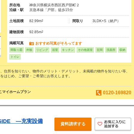
所在地
神奈川県横浜市西区西戸部町２
沿線・駅
京急本線「戸部」徒歩15分
土地面積
82.99m
2
間取り
3LDK+S（納戸）
建物面積
92.85m
2
掲載写真
おすすめ写真がそろってます
間取り図
外観
リビング
浴室
キッチン
その他居室
玄関
洗面所
収納
トイレ
い、住所を知りたい、物件のメリット・デメリット、未掲載の物件を知りたい等、
問をはじめ、ご要望・ご希望にお答えします。
よこマイホームプラン
0120-169820
R SIDE ―充実設備
資料請求する