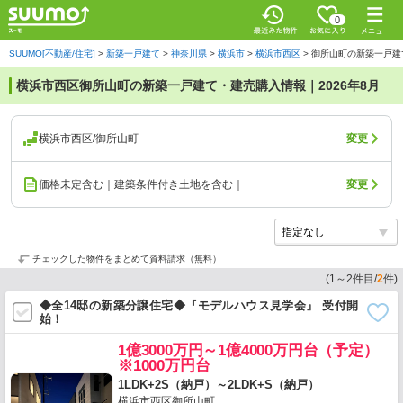
0
SUUMO[不動産/住宅]
>
新築一戸建て
>
神奈川県
>
横浜市
>
横浜市西区
>
御所山町の新築一戸建
横浜市西区御所山町の新築一戸建て・建売購入情報｜2026年8月
横浜市西区/御所山町
変更
価格未定含む｜建築条件付き土地を含む｜
変更
チェックした物件をまとめて資料請求（無料）
(
1
～
2
件目/
2
件)
◆全14邸の新築分譲住宅◆『モデルハウス見学会』 受付開
始！
1億3000万円～1億4000万円台（予定）
※1000万円台
1LDK+2S（納戸）～2LDK+S（納戸）
横浜市西区御所山町