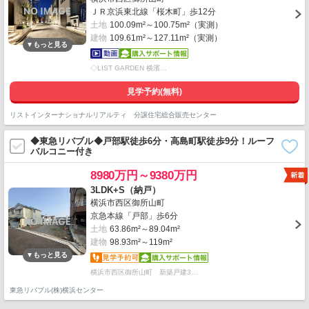
ＪＲ京浜東北線「桜木町」歩12分
土地
100.09m²～100.75m²（実測）
建物
109.61m²～127.11m²（実測）
◇LIST GARDEN 横濱…
見学予約(無料)
リストインターナショナルリアルティ 分譲住宅総合販売センター
◆東急リバブル◆戸部駅徒歩6分・高島町駅徒歩9分！ルーフ
バルコニー付き
8980万円～9380万円
3LDK+S（納戸）
横浜市西区御所山町
京急本線「戸部」歩6分
土地
63.86m²～89.04m²
建物
98.93m²～119m²
横浜市西区御所山町 新築戸建3…
東急リバブル(株)横浜センター