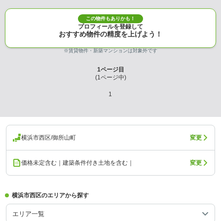
この物件もありかも！
プロフィールを登録して
おすすめ物件の精度を上げよう！
※賃貸物件・新築マンションは対象外です
1
ページ目
(
1
ページ中)
1
横浜市西区/御所山町
変更
価格未定含む｜建築条件付き土地を含む｜
変更
横浜市西区のエリアから探す
エリア一覧