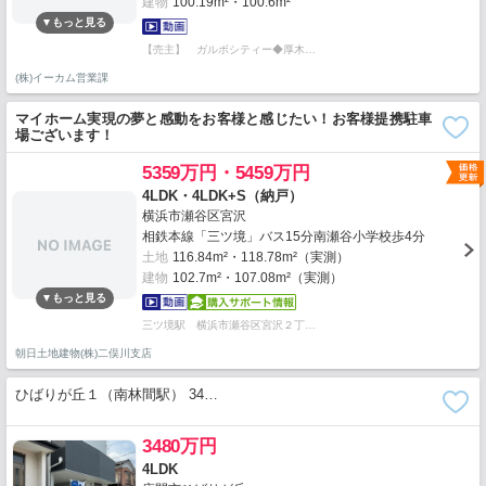
建物
100.19m²・100.6m²
【売主】 ガルボシティー◆厚木…
(株)イーカム営業課
マイホーム実現の夢と感動をお客様と感じたい！お客様提携駐車
場ございます！
5359万円・5459万円
4LDK・4LDK+S（納戸）
横浜市瀬谷区宮沢
相鉄本線「三ツ境」バス15分南瀬谷小学校歩4分
土地
116.84m²・118.78m²（実測）
建物
102.7m²・107.08m²（実測）
三ツ境駅 横浜市瀬谷区宮沢２丁…
朝日土地建物(株)二俣川支店
ひばりが丘１（南林間駅） 34…
3480万円
4LDK