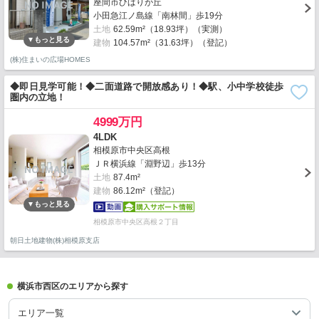
座間市ひばりが丘
小田急江ノ島線「南林間」歩19分
土地
62.59m²（18.93坪）（実測）
建物
104.57m²（31.63坪）（登記）
(株)住まいの広場HOMES
◆即日見学可能！◆二面道路で開放感あり！◆駅、小中学校徒歩
圏内の立地！
4999万円
4LDK
相模原市中央区高根
ＪＲ横浜線「淵野辺」歩13分
土地
87.4m²
建物
86.12m²（登記）
相模原市中央区高根２丁目
朝日土地建物(株)相模原支店
横浜市西区のエリアから探す
エリア一覧