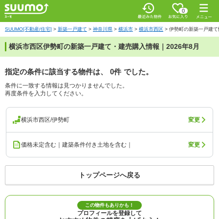
0
SUUMO[不動産/住宅]
>
新築一戸建て
>
神奈川県
>
横浜市
>
横浜市西区
>
伊勢町の新築一戸建て
横浜市西区伊勢町の新築一戸建て・建売購入情報｜2026年8月
指定の条件に該当する物件は、
0件
でした。
条件に一致する情報は見つかりませんでした。
再度条件を入力してください。
横浜市西区/伊勢町
変更
価格未定含む｜建築条件付き土地を含む｜
変更
トップページへ戻る
この物件もありかも！
プロフィールを登録して