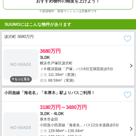
おすすめ物件の精度を上げよう！
※賃貸物件・新築マンションは対象外です
SUUMOにはこんな物件があります
汲沢町 3680万円
3680万円
3LDK
横浜市戸塚区汲沢町
ＪＲ横須賀線「戸塚」バス8分宝珠院前歩5分
土地
111.39m²（実測）
建物
88.59m²（実測）
小田急線「海老名」「本厚木」駅よりバスご利用！
3180万円～3480万円
3LDK・4LDK
厚木市金田
小田急小田原線「海老名」バス12分水道路歩5分
土地
129.96m²～139.34m²