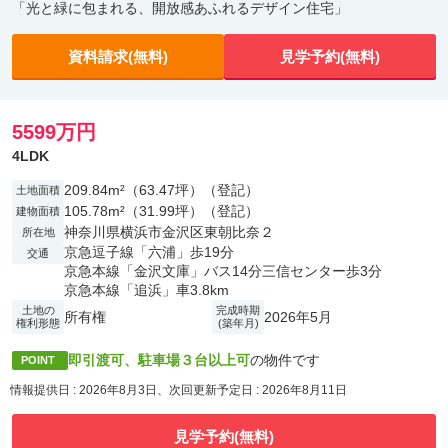
「光と緑に包まれる、開放感あふれるデザイン住宅」
資料請求(無料)
見学予約(無料)
5599万円
4LDK
209.84m²（63.47坪）（登記）
土地面積
105.78m²（31.99坪）（登記）
建物面積
神奈川県横浜市金沢区東朝比奈２
所在地
京急逗子線「六浦」歩19分
交通
京急本線「金沢文庫」バス14分三信センター歩3分
京急本線「追浜」車3.8km
土地の
完成時期
所有権
2026年5月
権利形態
(築年月)
即引渡可、駐車場３台以上可
の物件です
POINT
情報提供日 : 2026年8月3日、次回更新予定日 : 2026年8月11日
見学予約(無料)