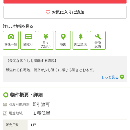
お気に入りに追加
詳しい情報を見る
月々
特徴
画像一覧
間取り
地図
周辺環境
支払い
設備
【長閑な暮らしを堪能する環境】
緑溢れる住宅地。碧空が少し近くに感じる透きとおる空。
閑静で長閑な住宅地だからこそ得られる住環境の良さ。
もっと見る
子育てのしやすさ、静かに暮らす日常を堪能する。
そんな住環境が約束された物件です。
【自分の拠点を築く喜び】
物件概要・詳細
こんな時代だから家にいる時間を大切にしたい。
即引渡可
引渡可能時期
家でも仕事がストレスなく出来る環境を手に入れたい。
広くて明るくてストレスが少なくなる素敵な家。
１種低層
用途地域
リビングから自分の育てた草花を鑑賞し、
販売戸数
1戸
ゆったりとした四季の流れを感じてください。