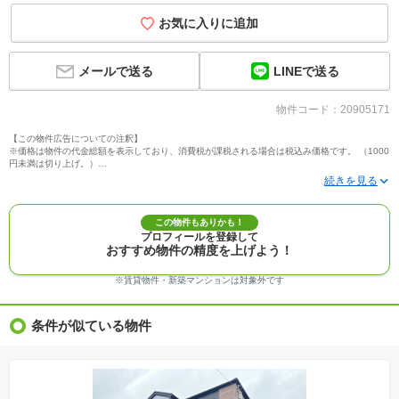
お気に入りに追加
LINEで送る
メールで送る
物件コード：20905171
【この物件広告についての注釈】
※価格は物件の代金総額を表示しており、消費税が課税される場合は税込み価格です。 （1000
円未満は切り上げ。）
※写真に写っている、またはパース（絵）や間取り図に描かれている家具や車などは、特にコ
メントがない場合、販売価格に含まれません。
※敷地権利が定期借地権のものは価格に権利金を含みます。
※建築条件付き土地価格には、建物価格は含まれません。
この物件もありかも！
※物件情報は、原則として情報提供日の２日前に最終確認した情報です。
プロフィールを登録して
※完成予想図はいずれも外構、植栽、外観等実際のものとは多少異なることがあります。
おすすめ物件の精度を上げよう！
※モデルルーム・モデルハウス・展示場・ショールームの画像の場合、今回販売の物件と異な
る場合があります。
※ＣＧ合成の画像の場合、実際とは多少異なる場合があります。
※賃貸物件・新築マンションは対象外です
※物件特徴：販売戸数が複数の物件は、全ての住戸に該当しない項目もあります。
※完成後１年以上を経過した未入居物件が掲載される場合があります。ご了承ください。
※新着：物件情報が「SUUMO」に掲載された日から１週間表示されます。
条件が似ている物件
※価格更新：物件価格が変更された日から１週間表示されます。
※販売予定物件はすべて、販売開始するまで契約または予約の申込みはできません。
※購入の前には物件内容や契約条件についてご自身で十分な確認をしていただくようにお願い
いたします。
※建築条件土地の情報内に掲載されている、建物プラン例は、土地購入者の設計プランの参考
の一例であって、プランの採用可否は任意です。