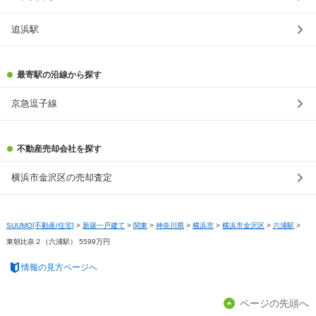
追浜駅
最寄駅の沿線から探す
京急逗子線
不動産売却会社を探す
横浜市金沢区の売却査定
SUUMO[不動産/住宅]
>
新築一戸建て
>
関東
>
神奈川県
>
横浜市
>
横浜市金沢区
>
六浦駅
>
東朝比奈２（六浦駅） 5599万円
情報の見方ページへ
ページの先頭へ