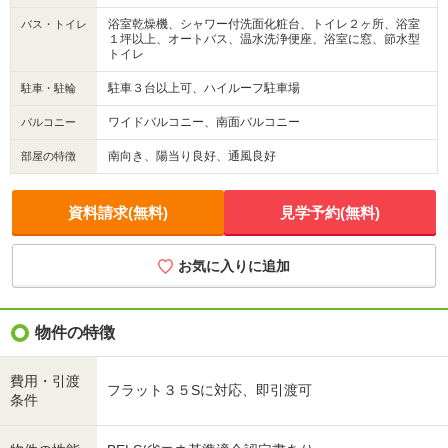
浴室乾燥機、シャワー付洗面化粧台、トイレ２ヶ所、浴室
バス・トイレ
１坪以上、オートバス、温水洗浄便座、浴室に窓、節水型
トイレ
駐車３台以上可、ハイルーフ駐車場
駐車・駐輪
ワイドバルコニー、南面バルコニー
バルコニー
南向き、陽当り良好、通風良好
部屋の特徴
資料請求(無料)
見学予約(無料)
お気に入りに追加
物件の特徴
費用・引渡
フラット３５Sに対応、即引渡可
条件