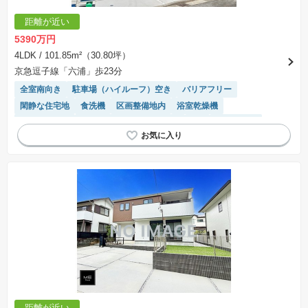
距離が近い
5390万円
4LDK
/ 101.85m²（30.80坪）
京急逗子線「六浦」歩23分
全室南向き
駐車場（ハイルーフ）空き
バリアフリー
閑静な住宅地
食洗機
区画整備地内
浴室乾燥機
長期優良住宅
モニター付きインターホン
SIC
窓付き浴室
陽当り良好
トイレ2個以上
対面キッチン
システムキッチン
温水洗浄便座
距離が近い