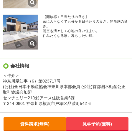
【開放感＋日当たりの良さ】
家に入らなくても分かる日当たりの良さ。開放感の良
さ。
碧空も清々しく心地の良い住まい。
住みたくなる家。暮らしたい町。
会社情報
＜仲介＞
神奈川県知事（6）第023717号
(公社)全日本不動産協会神奈川県本部会員 (公社)首都圏不動産公正
取引協議会加盟
センチュリー21(株)アース住販営業6課
〒244-0801 神奈川県横浜市戸塚区品濃町542-6
資料請求(無料)
見学予約(無料)