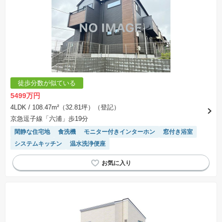
※土地（建築条件なし）で「建物プラン例」が表記してある時、そのプラン例は特定の建築請
負会社によるもので、当該建築請負会社以外で建てた場合、同様のものが同価格で建てられる
とは限りません。また建築請負会社を特定するものではありません。
※建築条件付き土地とは、その土地に建築する建物の建築請負契約が、一定期間内に成立する
ことを条件として売買される土地のことをいいます。建築請負契約成立に向けて設計プランを
協議するため、土地購入者が自己の希望する建物の設計協議をするために必要な相当の期間の
交渉期間が設定され、その期間内で希望を満たすプランが実現できたかどうかにより結論を出
します。なお、この期間は概ね3ヶ月程度とされています。納得のいくプランが出来ず、建築請
負契約が成立しない場合、土地売買契約は白紙に戻り、土地契約にかかった代金（土地代金、
手付金など）は名目のいかんに関わらず、全て返却されます。
※課税対象物件の「価格」や「費用等」は消費税込みの「総額表示」で統一しています。
※「本体価格」とは、課税対象物件においては「消費税を除いた建物価格」と「土地価格」の
徒歩分数が似ている
合計額を指します。
※課税対象物件は消費税込みの総額表示のため、不動産広告の販売価格には本体価格の金額は
5499万円
表示されておりません。
※取引にかかる費用：物件の契約手続き、決済、引き渡し時にかかる費用を表示しています。
4LDK
/ 108.47m²（32.81坪）（登記）
不動産会社によって表記有無が異なるため、ご自身で十分な確認をしていただくようにお願い
京急逗子線「六浦」歩19分
いたします。
※掲載の省エネ性能ラベル内の物件・住棟・号室名称については最新のものに変更されている
閑静な住宅地
食洗機
モニター付きインターホン
窓付き浴室
場合があります。
システムキッチン
温水洗浄便座