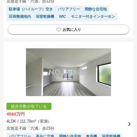
京急逗子線「六浦」歩12分
駐車場（ハイルーフ）空き
バリアフリー
閑静な住宅地
区画整備地内
浴室乾燥機
WIC
モニター付きインターホン
窓付き浴室
陽当り良好
トイレ2個以上
対面キッチン
システムキッチン
キッチン収納が多い
温水洗浄便座
徒歩分数が似ている
4580万円
4LDK
/ 111.78m²（実測）
京急逗子線「六浦」歩23分
バリアフリー
高台に立地
閑静な住宅地
食洗機
浴室乾燥機