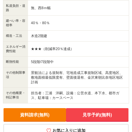
新しい今までにない開放的な暮らしを是非ご体感ください。
私道負担・道
無、西8ｍ幅
路
ご内覧のご予約承り中。お気軽にご予約くださいませ♪
建ぺい率・容
40％・80％
積率
構造・工法
木造2階建
エネルギー消
★★★（削減率20％達成）
費性能
断熱性能
5段階/7段階中
その他制限事
景観法による規制有、宅地造成工事規制区域、高度地区、
項
敷地面積最低限度有、壁面後退有、金沢東朝比奈地区地区
計画
その他概要・
担当者：三浦 洋嗣、設備：公営水道、本下水、都市ガ
特記事項
ス、駐車場：カースペース
資料請求(無料)
見学予約(無料)
お気に入りに追加