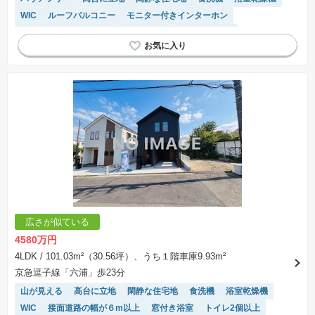
WIC
ルーフバルコニー
モニター付きインターホン
接面道路の幅が６m以上
窓付き浴室
トイレ2個以上
対面キッチン
システムキッチン
キッチン収納が多い
温水洗浄便座
広さが似ている
4580万円
4LDK
/ 101.03m²（30.56坪）、うち１階車庫9.93m²
京急逗子線「六浦」歩23分
山が見える
高台に立地
閑静な住宅地
食洗機
浴室乾燥機
WIC
接面道路の幅が６m以上
窓付き浴室
トイレ2個以上