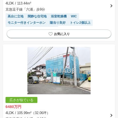
4LDK
/ 113.44m²
京急逗子線「六浦」歩9分
高台に立地
閑静な住宅地
浴室乾燥機
WIC
モニター付きインターホン
陽当り良好
トイレ2個以上
対面キッチン
システムキッチン
広さが似ている
6480万円
4LDK
/ 105.99m²（32.06坪）