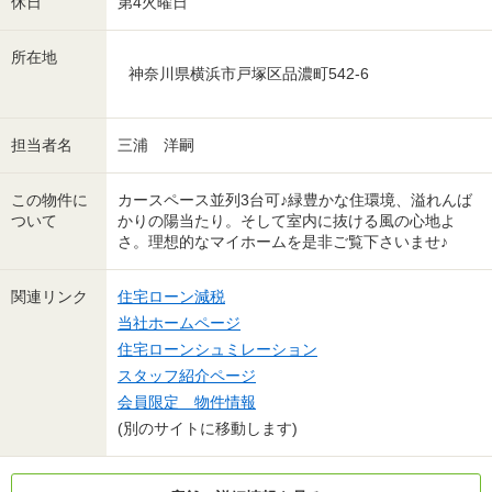
休日
第4火曜日
所在地
神奈川県横浜市戸塚区品濃町542-6
担当者名
三浦 洋嗣
この物件に
カースペース並列3台可♪緑豊かな住環境、溢れんば
ついて
かりの陽当たり。そして室内に抜ける風の心地よ
さ。理想的なマイホームを是非ご覧下さいませ♪
関連リンク
住宅ローン減税
当社ホームページ
住宅ローンシュミレーション
スタッフ紹介ページ
会員限定 物件情報
(別のサイトに移動します)