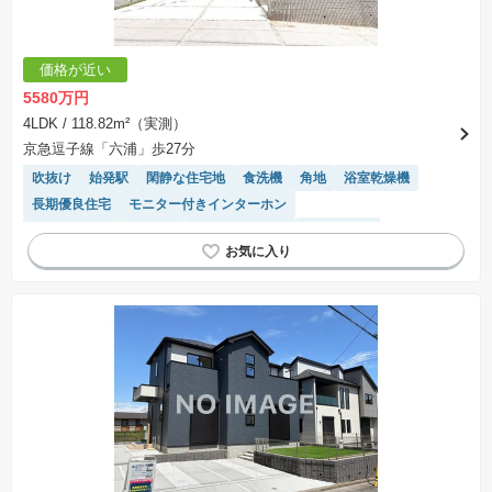
価格が近い
5580万円
4LDK
/ 118.82m²（実測）
京急逗子線「六浦」歩27分
吹抜け
始発駅
閑静な住宅地
食洗機
角地
浴室乾燥機
長期優良住宅
モニター付きインターホン
接面道路の幅が６m以上
フラット35適合
窓付き浴室
陽当り良好
トイレ2個以上
対面キッチン
システムキッチン
温水洗浄便座