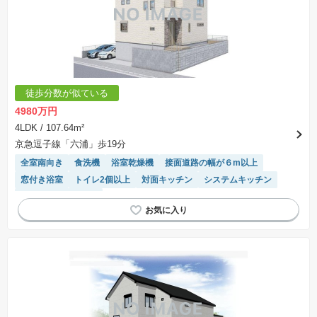
徒歩分数が似ている
4980万円
4LDK
/ 107.64m²
京急逗子線「六浦」歩19分
全室南向き
食洗機
浴室乾燥機
接面道路の幅が６m以上
窓付き浴室
トイレ2個以上
対面キッチン
システムキッチン
キッチン収納が多い