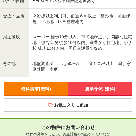
物件の性能
BELS/省エネ基準適合認定書あり
交通・立地
２沿線以上利用可、前道６ｍ以上、整形地、前面棟
無、平坦地、区画整理地内
周辺環境
スーパー 徒歩10分以内、市街地が近い、閑静な住宅
地、総合病院 徒歩10分以内、緑豊かな住宅地、小学
校 徒歩10分以内、周辺交通量少なめ
その他
地盤調査済、土地50坪以上、庭１０坪以上、庭、家
庭菜園、南庭
資料請求(無料)
見学予約(無料)
お気に入りに追加
この物件にお問い合わせ
物件の見学をしたい、資金計画の相談をしたいなど