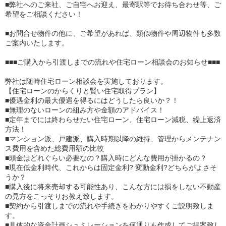
■弊社へのご来社、ご自宅へお迎え、最寄駅等でお待ち合わせ等、ご
希望をご相談ください！
■お問合せ物件の他に、ご希望があれば、類似物件や周辺物件も多数
ご案内いたします。
■■■ご購入から引渡しまでの流れや住宅ローン相談会のお知らせ■■■
弊社は随時住宅ローン相談会を実施しております。
【住宅ローンのからくりと賢い住宅取得プラン】
■優遇金利の最大優遇を得るにはどうしたら良いか？！
■無理のないローンの組み方や金額のアドバイス！
■定年までには終わらせたい住宅ローン、住宅ローン減税、繰上返済
方法！
■マンション派、戸建派、購入時期以降の維持、管理からメンテナン
ス費用を含めた総費用額の比較
■頭金はどれぐらい必要なの？購入時にどんな費用が掛かるの？
■現在低金利時代、これからは固定金利? 変動金利?どちらがよさそ
うか？
■購入後に将来売却する可能性あり、こんな方には損をしない不動産
の見方をこっそりお教え致します。
■契約から引渡しまでの流れや手続きをわかりやすくご説明致しま
す。
■具体的な資金計画シュミレーションを何通りも作成してご提案致し