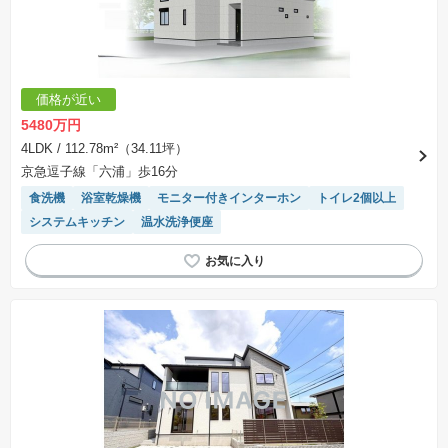
価格が近い
5480万円
4LDK
/ 112.78m²（34.11坪）
京急逗子線「六浦」歩16分
食洗機
浴室乾燥機
モニター付きインターホン
トイレ2個以上
システムキッチン
温水洗浄便座