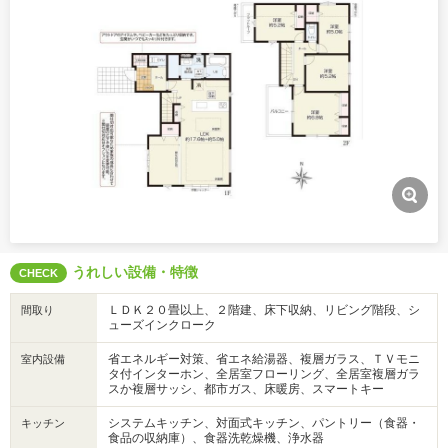
うれしい設備・特徴
CHECK
ＬＤＫ２０畳以上、２階建、床下収納、リビング階段、シ
間取り
ューズインクローク
省エネルギー対策、省エネ給湯器、複層ガラス、ＴＶモニ
室内設備
タ付インターホン、全居室フローリング、全居室複層ガラ
スか複層サッシ、都市ガス、床暖房、スマートキー
システムキッチン、対面式キッチン、パントリー（食器・
キッチン
食品の収納庫）、食器洗乾燥機、浄水器