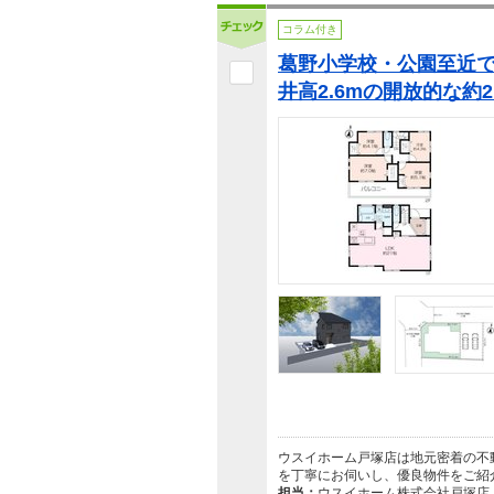
コラム付き
葛野小学校・公園至近
井高2.6mの開放的な約2
ウスイホーム戸塚店は地元密着の不
を丁寧にお伺いし、優良物件をご紹
担当：
ウスイホーム株式会社戸塚店