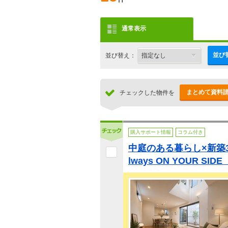
通常表示
並び
並び替え：
まとめて資料
チェックした物件を
購入サポート情報
コラム付き
中庭のある暮らし×新築3
lways ON YOUR SID