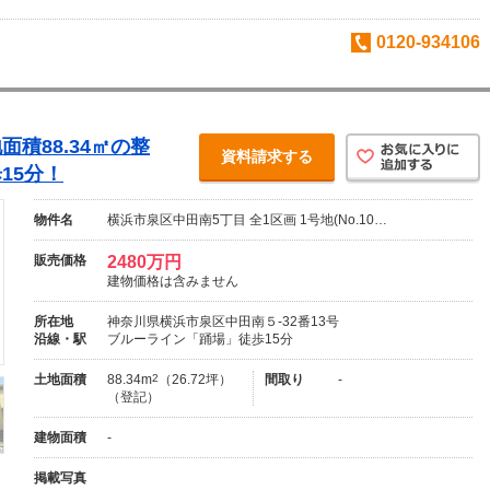
0120-934106
積88.34㎡の整
資料請求する
15分！
物件名
横浜市泉区中田南5丁目 全1区画 1号地(No.10…
販売価格
2480万円
建物価格は含みません
所在地
神奈川県横浜市泉区中田南５-32番13号
沿線・駅
ブルーライン「踊場」徒歩15分
土地面積
88.34m
2
（26.72坪）
間取り
-
（登記）
建物面積
-
掲載写真