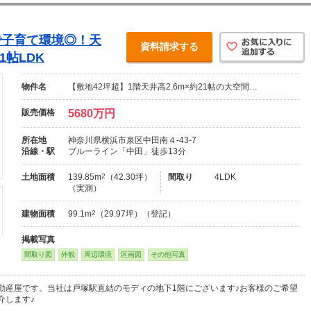
で子育て環境◎！天
資料請求する
1帖LDK
物件名
【敷地42坪超】1階天井高2.6m×約21帖の大空間…
販売価格
5680万円
所在地
神奈川県横浜市泉区中田南４-43-7
沿線・駅
ブルーライン「中田」徒歩13分
土地面積
139.85m
2
（42.30坪）
間取り
4LDK
（実測）
建物面積
99.1m
2
（29.97坪）（登記）
掲載写真
間取り図
外観
周辺環境
区画図
その他写真
動産屋です。当社は戸塚駅直結のモディの地下1階にございます♪お客様のご希望
介します♪