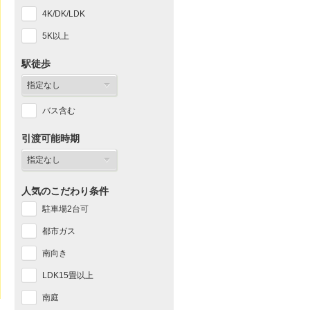
4K/DK/LDK
5K以上
駅徒歩
バス含む
引渡可能時期
人気のこだわり条件
駐車場2台可
都市ガス
南向き
LDK15畳以上
南庭