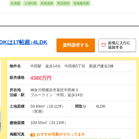
区画図
土地写真
前面道路
周辺環境
現地案内図
Kは17帖超♪4LDK
資料請求する
物件名
中田駅 徒歩14分 中田南5丁目 新築戸建全2棟
販売価格
4380万円
所在地
神奈川県横浜市泉区中田南５
沿線・駅
ブルーライン「中田」徒歩14分
土地面積
59.89m
2
（18.11坪）
間取り
4LDK
（実測）
建物面積
109.55m
2
（33.13坪）
掲載写真
おすすめ写真がそろってます