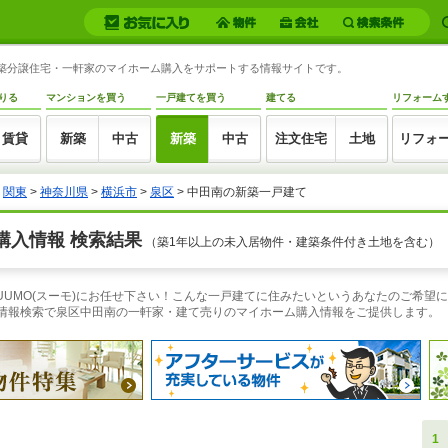
の新築分譲住宅・一軒家のマイホーム購入をサポートする情報サイトです。
りる
マンションを買う
一戸建てを買う
建てる
リフォーム
賃貸
新築
中古
新築
中古
注文住宅
土地
リフォ
>
関東
>
神奈川県
>
横浜市
>
泉区
> 中田南の新築一戸建て
購入情報 検索結果
（築1年以上の未入居物件・建築条件付き土地を含む）
UUMO(スーモ)にお任せ下さい！こんな一戸建てに住みたいというあなたのご希望
件情報検索で泉区中田南の一軒家・建て売りのマイホーム購入情報をご提供します。
1