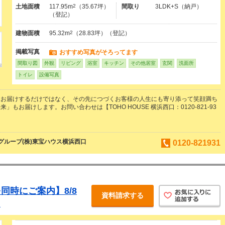
土地面積
117.95m
2
（35.67坪）
間取り
3LDK+S（納戸）
（登記）
建物面積
95.32m
2
（28.83坪）（登記）
掲載写真
おすすめ写真がそろってます
間取り図
外観
リビング
浴室
キッチン
その他居室
玄関
洗面所
トイレ
設備写真
をお届けするだけではなく、その先につづくお客様の人生にも寄り添って笑顔満ち
」もお届けします。お問い合わせは【TOHO HOUSE 横浜西口：0120-821-93
ループ(株)東宝ハウス横浜西口
0120-821931
同時にご案内】8/8
資料請求する
♪