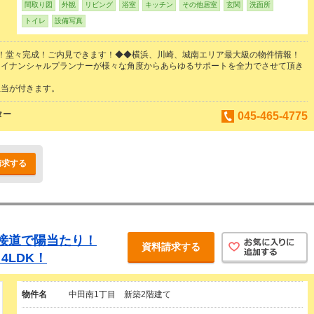
間取り図
外観
リビング
浴室
キッチン
その他居室
玄関
洗面所
トイレ
設備写真
！堂々完成！ご内見できます！◆◆横浜、川崎、城南エリア最大級の物件情報！
ァイナンシャルプランナーが様々な角度からあらゆるサポートを全力でさせて頂き
担当が付きます。
ター
045-465-4775
請求する
接道で陽当たり！
資料請求する
4LDK！
物件名
中田南1丁目 新築2階建て