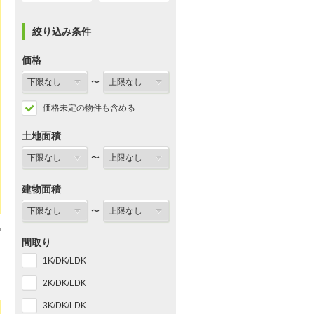
絞り込み条件
価格
〜
価格未定の物件も含める
土地面積
〜
建物面積
〜
間取り
1K/DK/LDK
2K/DK/LDK
3K/DK/LDK