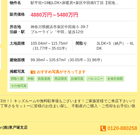
物件名
駅平坦×18帖LDK×床暖房×泉区中田南5丁目【現地…
販売価格
4880万円～5480万円
所在地
神奈川県横浜市泉区中田南５-39-7
沿線・駅
ブルーライン「中田」徒歩12分
土地面積
105.04m
2
～115.75m
2
間取り
3LDK+S（納戸）・4L
（31.77坪～35.01坪）
DK
建物面積
99.36m
2
～105.67m
2
（30.05坪～31.96坪）
掲載写真
おすすめ写真がそろってます
間取り図
外観
前面道路
周辺環境
設備写真
バルコニー
全体区画図
その他写真
3分！》キッズルームや無料駐車場もございます！ご家族皆様でご来店下さい♪リ
は丁寧さをモットーに皆様のお住まい探し、不動産のご購入・ご売却をお手伝い致
(株)東戸塚支店
0120-880258