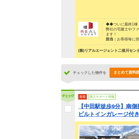
◆◆ついに最終1棟
弊社の宅建士やフ
ます！
担当：
お客様毎に
(株)リアルエージェント二俣川セン
まとめて資料
チェックした物件を
新着
購入サポート情報
【中田駅徒歩9分】南側
ビルトインガレージ付き