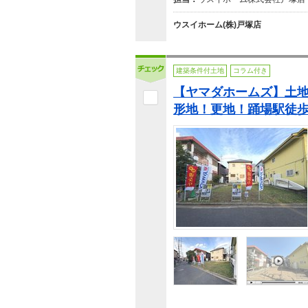
ウスイホーム(株)戸塚店
建築条件付土地
コラム付き
【ヤマダホームズ】土地面
形地！更地！踊場駅徒歩