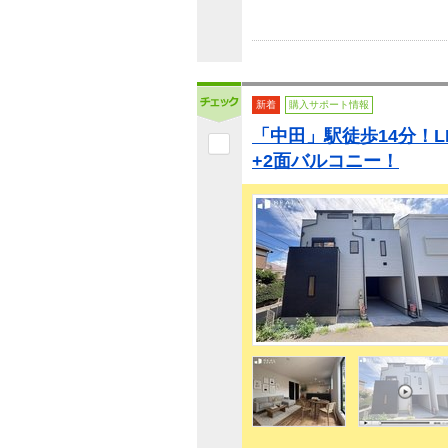
新着
購入サポート情報
「中田」駅徒歩14分！LD
+2面バルコニー！