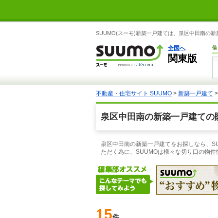
SUUMO(スーモ)新築一戸建ては、泉区中田南
全国へ
借
関東版
不動産・住宅サイト SUUMO
>
新築一戸建て
泉区中田南の新築一戸建ての
泉区中田南の新築一戸建てをお探しなら、S
ただく為に、SUUMOは様々な切り口の物
15
件