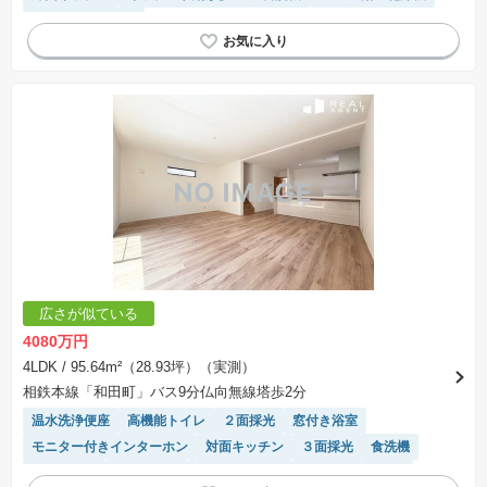
システムキッチン
広さが似ている
4080万円
4LDK
/ 95.64m²（28.93坪）（実測）
相鉄本線「和田町」バス9分仏向無線塔歩2分
温水洗浄便座
高機能トイレ
２面採光
窓付き浴室
モニター付きインターホン
対面キッチン
３面採光
食洗機
浴室乾燥機
陽当り良好
トイレ2個以上
システムキッチン