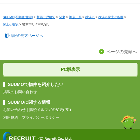
SUUMO[不動産/住宅]
>
新築一戸建て
>
関東
>
神奈川県
>
横浜市
>
横浜市保土ケ谷区
>
保土ケ谷駅
>
境木本町 4280万円
情報の見方ページへ
ページの先頭へ
PC版表示
SUUMOで物件を紹介したい
掲載のお問い合わせ
SUUMOに関する情報
お問い合わせ
｜
購読メルマガの変更(PC)
利用規約
｜
プライバシーポリシー