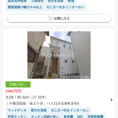
温水洗浄便座
２面採光
窓付き浴室
角地
接面道路の幅が６m以上
モニター付きインターホン
対面キッチン
閑静な住宅地
浴室乾燥機
陽当り良好
トイレ2個以上
システムキッチン
距離が近い
3480万円
3LDK
/ 90.32m²（27.32坪）
ＪＲ横須賀線「保土ケ谷」バス21分法泉町歩8分
ウッドデッキ
窓付き浴室
モニター付きインターホン
対面キッチン
キッチン収納が多い
食洗機
WIC
浴室乾燥機