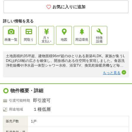
お気に入りに追加
詳しい情報を見る
月々
特徴
画像一覧
間取り
地図
周辺環境
支払い
設備
土地面積約35坪超、建物面積96m²超のゆとりある新築4LDK。家族が集うL
DKは約16帖の広さを確保し、開放感のある住空間を実現しました。食器洗
浄乾燥機や浄水器一体型シャワー水栓、浴室TV、換気乾燥暖房機など毎日
の暮らしを快適にする設備が充実。全居室に収納を備え、室内物干しやガス
もっと見る
乾燥機用コンセントなど家事動線にも配慮されています。保土ケ谷駅・東戸
塚駅の2駅利用可能な立地で、通勤・通学にも便利。新しい暮らしを心地よ
く彩る、機能性と住みやすさを兼ね備えた一邸です。
物件概要・詳細
即引渡可
引渡可能時期
１種低層
用途地域
販売戸数
1戸