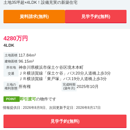
土地35坪超×4LDK！設備充実の新築住宅
資料請求(無料)
見学予約(無料)
4280万円
4LDK
117.84m²
土地面積
96.15m²
建物面積
神奈川県横浜市保土ケ谷区境木本町
所在地
ＪＲ横須賀線「保土ケ谷」バス20分人道橋上歩3分
交通
ＪＲ横須賀線「東戸塚」バス19分人道橋上歩3分
土地の
完成時期
所有権
2025年10月
権利形態
(築年月)
即引渡可
の物件です
POINT
情報提供日 : 2026年8月9日、次回更新予定日 : 2026年8月17日
見学予約(無料)