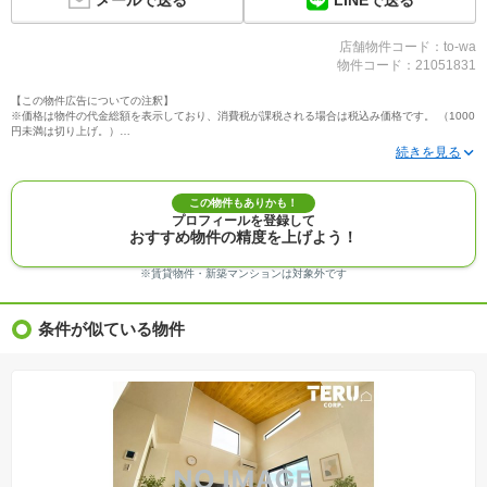
メールで送る
店舗物件コード：to-wa
物件コード：21051831
【この物件広告についての注釈】
※価格は物件の代金総額を表示しており、消費税が課税される場合は税込み価格です。 （1000
円未満は切り上げ。）
※写真に写っている、またはパース（絵）や間取り図に描かれている家具や車などは、特にコ
メントがない場合、販売価格に含まれません。
※敷地権利が定期借地権のものは価格に権利金を含みます。
※建築条件付き土地価格には、建物価格は含まれません。
この物件もありかも！
※物件情報は、原則として情報提供日の２日前に最終確認した情報です。
プロフィールを登録して
※完成予想図はいずれも外構、植栽、外観等実際のものとは多少異なることがあります。
おすすめ物件の精度を上げよう！
※モデルルーム・モデルハウス・展示場・ショールームの画像の場合、今回販売の物件と異な
る場合があります。
※ＣＧ合成の画像の場合、実際とは多少異なる場合があります。
※賃貸物件・新築マンションは対象外です
※物件特徴：販売戸数が複数の物件は、全ての住戸に該当しない項目もあります。
※完成後１年以上を経過した未入居物件が掲載される場合があります。ご了承ください。
※新着：物件情報が「SUUMO」に掲載された日から１週間表示されます。
条件が似ている物件
※価格更新：物件価格が変更された日から１週間表示されます。
※販売予定物件はすべて、販売開始するまで契約または予約の申込みはできません。
※購入の前には物件内容や契約条件についてご自身で十分な確認をしていただくようにお願い
いたします。
※建築条件土地の情報内に掲載されている、建物プラン例は、土地購入者の設計プランの参考
の一例であって、プランの採用可否は任意です。
※土地（建築条件なし）で「建物プラン例」が表記してある時、そのプラン例は特定の建築請
負会社によるもので、当該建築請負会社以外で建てた場合、同様のものが同価格で建てられる
とは限りません。また建築請負会社を特定するものではありません。
※建築条件付き土地とは、その土地に建築する建物の建築請負契約が、一定期間内に成立する
ことを条件として売買される土地のことをいいます。建築請負契約成立に向けて設計プランを