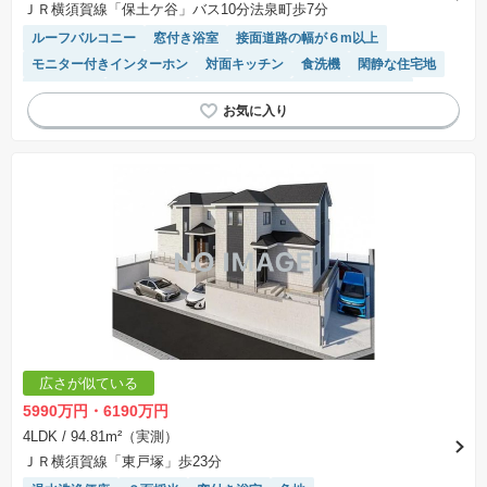
ＪＲ横須賀線「保土ケ谷」バス10分法泉町歩7分
ルーフバルコニー
窓付き浴室
接面道路の幅が６m以上
モニター付きインターホン
対面キッチン
食洗機
閑静な住宅地
浴室乾燥機
陽当り良好
トイレ2個以上
システムキッチン
広さが似ている
5990万円・6190万円
4LDK
/ 94.81m²（実測）
ＪＲ横須賀線「東戸塚」歩23分