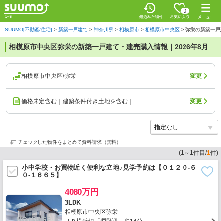
0
SUUMO[不動産/住宅]
>
新築一戸建て
>
神奈川県
>
相模原市
>
相模原市中央区
>
弥栄の新築一戸
相模原市中央区弥栄の新築一戸建て・建売購入情報｜2026年8月
相模原市中央区/弥栄
変更
価格未定含む｜建築条件付き土地を含む｜
変更
チェックした物件をまとめて資料請求（無料）
(
1
～
1
件目/
1
件)
小中学校・お買物近く便利な立地♪見学予約は【０１２０-６
０-１６６５】
4080万円
3LDK
相模原市中央区弥栄