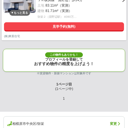
ＪＲ横浜線「淵野辺」歩14分
土地
83.11m²（実測）
建物
81.71m²（実測）
弥栄２（淵野辺駅） 4080万…
見学予約(無料)
(株)東亜住宅
この物件もありかも！
プロフィールを登録して
おすすめ物件の精度を上げよう！
※賃貸物件・新築マンションは対象外です
1
ページ目
(
1
ページ中)
1
相模原市中央区/弥栄
変更