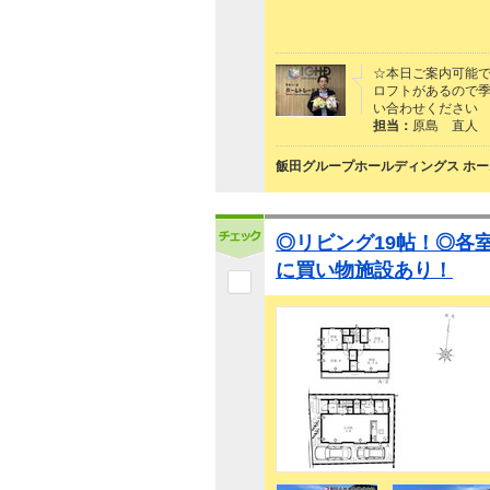
☆本日ご案内可能で
ロフトがあるので季
い合わせください
担当：
原島 直人
飯田グループホールディングス ホー
◎リビング19帖！◎各
に買い物施設あり！