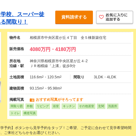
中学校、スーパー徒
資料請求する
ある間取り！
物件名
相模原市中央区星が丘４丁目 全５棟新築住宅
販売価格
4080万円・4180万円
所在地
神奈川県相模原市中央区星が丘４-2
沿線・駅
ＪＲ相模線「上溝」徒歩9分
土地面積
116.6m
2
・120.5m
2
間取り
3LDK・4LDK
建物面積
93.15m
2
・95.98m
2
掲載写真
おすすめ写真がそろってます
間取り図
外観
リビング
浴室
キッチン
その他居室
玄関
洗面所
トイレ
構造写真
見学予約】ボタンから見学予約をタップ！ご希望、ご予定に合わせて見学希望時間
せ、ご来社どちらかをお選びください。