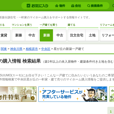
丘の新築分譲住宅・一軒家のマイホーム購入をサポートする情報サイトです。
りる
マンションを買う
一戸建てを買う
建てる
リフォーム
賃貸
新築
中古
新築
中古
注文住宅
土地
リフォ
>
関東
>
神奈川県
>
相模原市
>
中央区
> 星が丘の新築一戸建て
の購入情報 検索結果
（築1年以上の未入居物件・建築条件付き土地を含む
SUUMO(スーモ)にお任せ下さい！こんな一戸建てに住みたいというあなたのご希
物件情報検索で中央区星が丘の一軒家・建て売りのマイホーム購入情報をご提供しま
1