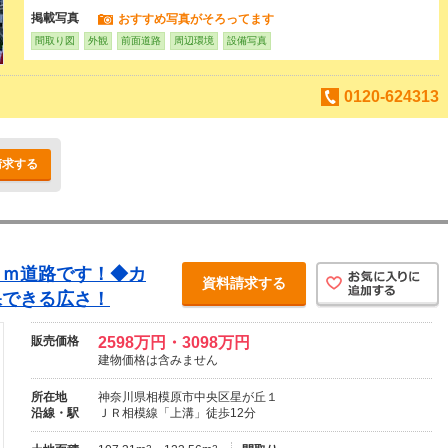
掲載写真
おすすめ写真がそろってます
間取り図
外観
前面道路
周辺環境
設備写真
0120-624313
請求する
６ｍ道路です！◆カ
資料請求する
保できる広さ！
販売価格
2598万円・3098万円
建物価格は含みません
所在地
神奈川県相模原市中央区星が丘１
沿線・駅
ＪＲ相模線「上溝」徒歩12分