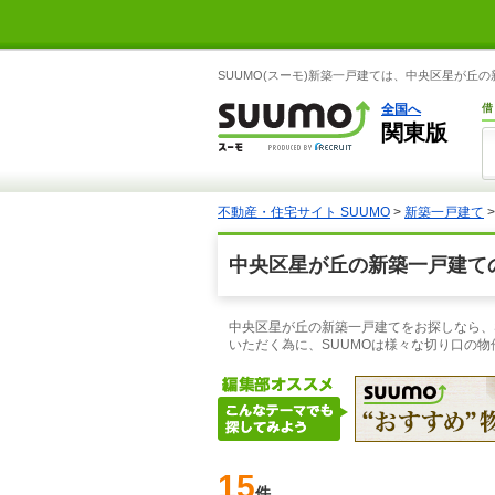
SUUMO(スーモ)新築一戸建ては、中央区星が
全国へ
借
関東版
不動産・住宅サイト SUUMO
>
新築一戸建て
中央区星が丘の新築一戸建て
中央区星が丘の新築一戸建てをお探しなら、
いただく為に、SUUMOは様々な切り口の
15
件