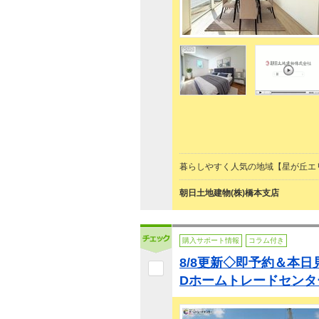
暮らしやすく人気の地域【星が丘エ
朝日土地建物(株)橋本支店
購入サポート情報
コラム付き
8/8更新◇即予約＆本日
Dホームトレードセンタ