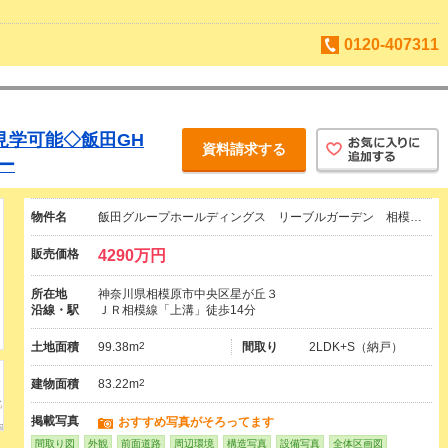
0120-407311
見学可能◇飯田GH
資料請求する
ー
物件名
飯田グループホールディングス リーブルガーデン 相模…
販売価格
4290万円
所在地
神奈川県相模原市中央区星が丘３
沿線・駅
ＪＲ相模線「上溝」徒歩14分
土地面積
99.38m
2
間取り
2LDK+S（納戸）
建物面積
83.22m
2
掲載写真
おすすめ写真がそろってます
間取り図
外観
前面道路
周辺環境
構造写真
設備写真
全体区画図