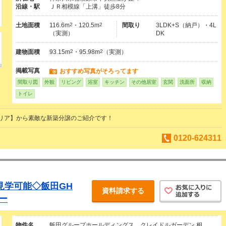
沿線・駅
ＪＲ相模線「上溝」徒歩8分
土地面積
116.6m
2
・120.5m
2
間取り
3LDK+S（納戸）・4L
（実測）
DK
建物面積
93.15m
2
・95.98m
2
（実測）
掲載写真
おすすめ写真がそろってます
間取り図
外観
リビング
浴室
キッチン
その他居室
玄関
洗面所
収納
トイレ
リア】から素敵な新築分譲のご紹介です！
0120-624311
見学可能◇飯田GH
資料請求する
ー
物件名
飯田グループホールディングス クレイドルガーデン 相…