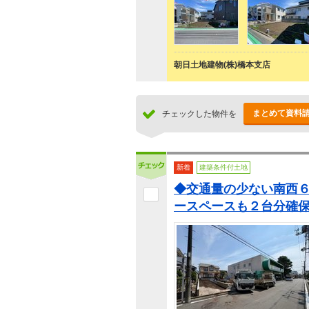
朝日土地建物(株)橋本支店
まとめて資料
チェックした物件を
新着
建築条件付土地
◆交通量の少ない南西
ースペースも２台分確