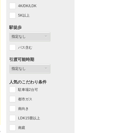
4K/DK/LDK
5K以上
駅徒歩
バス含む
引渡可能時期
人気のこだわり条件
駐車場2台可
都市ガス
南向き
LDK15畳以上
南庭