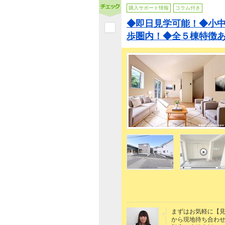
購入サポート情報
コラム付き
◆即日見学可能！◆小
歩圏内！◆全５棟特徴
まずはお気軽に【
から現地待ち合わ