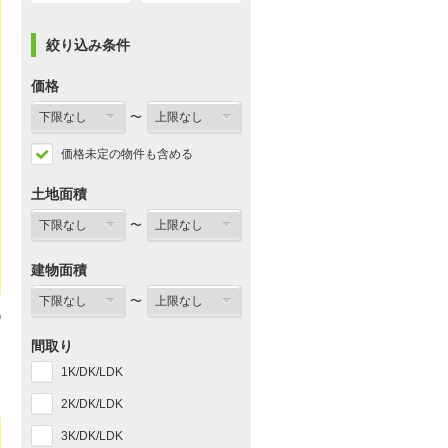
絞り込み条件
価格
〜
価格未定の物件も含める
土地面積
〜
建物面積
〜
間取り
1K/DK/LDK
2K/DK/LDK
3K/DK/LDK