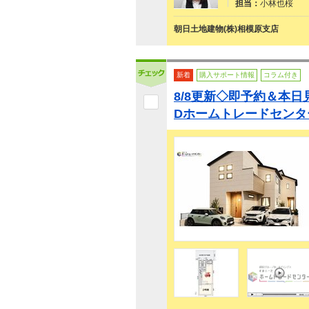
担当：
小林也桜
朝日土地建物(株)相模原支店
新着
購入サポート情報
コラム付き
8/8更新◇即予約＆本日
Dホームトレードセンタ