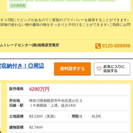
その他写真
す☆2階にリビングがあるのでご家族のプライバシーを確保することができます♪
節物の使わない物や趣味の物をすっきりと片付けることができます♪ご気軽にお問
ムトレードセンター(株)相模原営業所
0120-889898
室収納付き！◎周辺
資料請求する
販売価格
4290万円
所在地
神奈川県相模原市中央区星が丘３
沿線・駅
ＪＲ相模線「上溝」徒歩14分
土地面積
93.13m
2
（実測）
間取り
4LDK
建物面積
92.74m
2