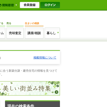
する
売る
住まいの相談
ーム
売却査定
講座/相談
暮らし
掲載情報について
）
望に合う新築分譲・建売住宅の情報を見つけて
す。
現在の検索条件