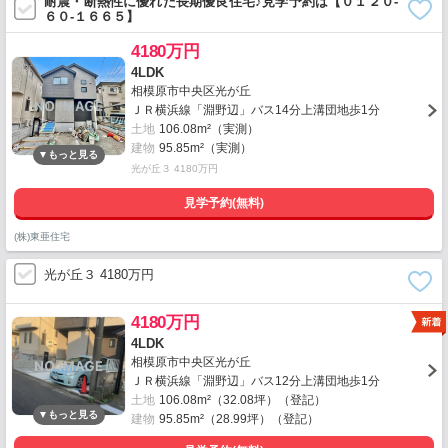
耐震・断熱性に優れた長期優良住宅♪見学予約は【０１２０-
６０-１６６５】
4180万円
4LDK
相模原市中央区光が丘
ＪＲ横浜線「淵野辺」バス14分上溝団地歩1分
土地
106.08m²（実測）
建物
95.85m²（実測）
光が丘３ 4180万円
見学予約(無料)
(株)東亜住宅
光が丘３ 4180万円
4180万円
4LDK
相模原市中央区光が丘
ＪＲ横浜線「淵野辺」バス12分上溝団地歩1分
土地
106.08m²（32.08坪）（登記）
建物
95.85m²（28.99坪）（登記）