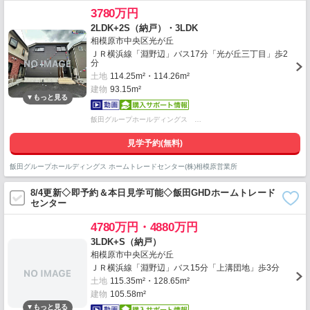
3780万円
2LDK+2S（納戸）・3LDK
相模原市中央区光が丘
ＪＲ横浜線「淵野辺」バス17分「光が丘三丁目」歩2
分
土地
114.25m²・114.26m²
建物
93.15m²
飯田グループホールディングス …
見学予約(無料)
飯田グループホールディングス ホームトレードセンター(株)相模原営業所
8/4更新◇即予約＆本日見学可能◇飯田GHDホームトレード
センター
4780万円・4880万円
3LDK+S（納戸）
相模原市中央区光が丘
ＪＲ横浜線「淵野辺」バス15分「上溝団地」歩3分
土地
115.35m²・128.65m²
建物
105.58m²