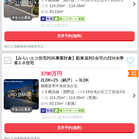
ＪＲ横浜線「淵野辺」バス18分光が丘3丁目歩2分
土地
114.25m²・114.26m²
建物
93.15m²
光が丘３ 3780万円
見学予約(無料)
朝日土地建物(株)相模原支店
【みらいエコ住宅2026事業対象】駐車並列3台可のZEH水準
省エネ住宅
3780万円
2LDK+2S（納戸）～3LDK
相模原市中央区光が丘
ＪＲ横浜線「淵野辺」バス18分光が丘三丁目歩2分
土地
114.25m²～114.26m²（実測）
建物
93.15m²（実測）
【みらいエコ住宅2026事業対…
見学予約(無料)
朝日土地建物(株)町田本社