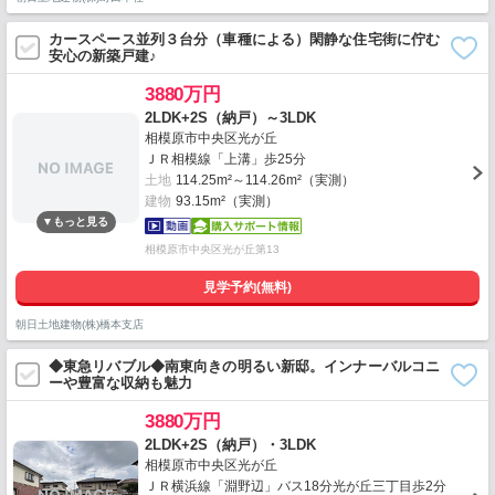
カースペース並列３台分（車種による）閑静な住宅街に佇む
安心の新築戸建♪
3880万円
2LDK+2S（納戸）～3LDK
相模原市中央区光が丘
ＪＲ相模線「上溝」歩25分
土地
114.25m²～114.26m²（実測）
建物
93.15m²（実測）
相模原市中央区光が丘第13
見学予約(無料)
朝日土地建物(株)橋本支店
◆東急リバブル◆南東向きの明るい新邸。インナーバルコニ
ーや豊富な収納も魅力
3880万円
2LDK+2S（納戸）・3LDK
相模原市中央区光が丘
ＪＲ横浜線「淵野辺」バス18分光が丘三丁目歩2分