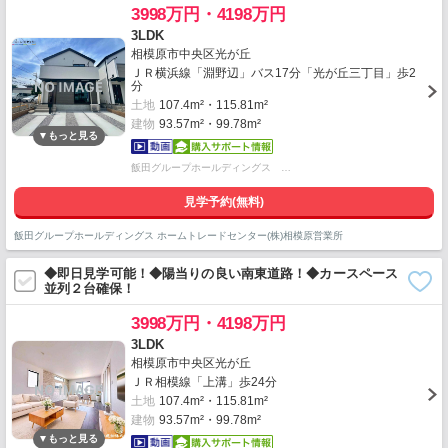
3998万円・4198万円
3LDK
相模原市中央区光が丘
ＪＲ横浜線「淵野辺」バス17分「光が丘三丁目」歩2
分
土地
107.4m²・115.81m²
建物
93.57m²・99.78m²
飯田グループホールディングス …
見学予約(無料)
飯田グループホールディングス ホームトレードセンター(株)相模原営業所
◆即日見学可能！◆陽当りの良い南東道路！◆カースペース
並列２台確保！
3998万円・4198万円
3LDK
相模原市中央区光が丘
ＪＲ相模線「上溝」歩24分
土地
107.4m²・115.81m²
建物
93.57m²・99.78m²