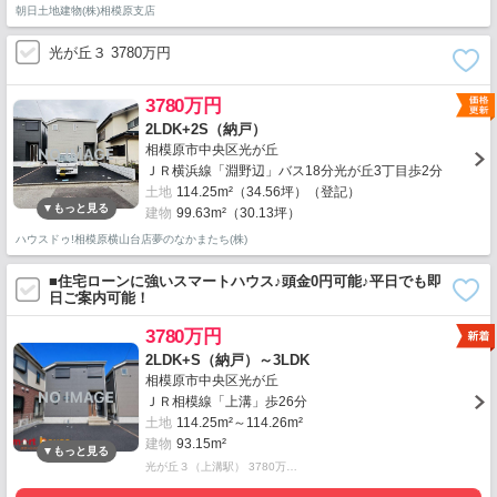
朝日土地建物(株)相模原支店
光が丘３ 3780万円
3780万円
2LDK+2S（納戸）
相模原市中央区光が丘
ＪＲ横浜線「淵野辺」バス18分光が丘3丁目歩2分
土地
114.25m²（34.56坪）（登記）
建物
99.63m²（30.13坪）
ハウスドゥ!相模原横山台店夢のなかまたち(株)
■住宅ローンに強いスマートハウス♪頭金0円可能♪平日でも即
日ご案内可能！
3780万円
2LDK+S（納戸）～3LDK
相模原市中央区光が丘
ＪＲ相模線「上溝」歩26分
土地
114.25m²～114.26m²
建物
93.15m²
光が丘３（上溝駅） 3780万…