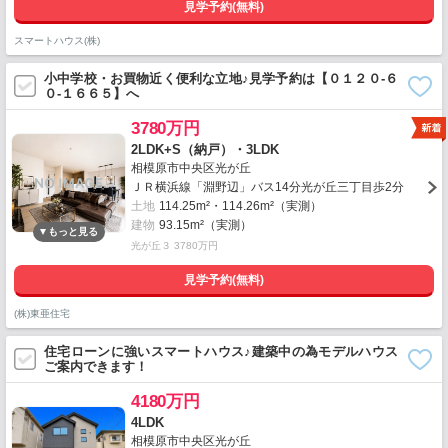
見学予約(無料)
スマートハウス(株)
小中学校・お買物近く便利な立地♪見学予約は【０１２０-６
０-１６６５】へ
3780万円
2LDK+S（納戸）・3LDK
相模原市中央区光が丘
ＪＲ横浜線「淵野辺」バス14分光が丘三丁目歩2分
土地
114.25m²・114.26m²（実測）
建物
93.15m²（実測）
光が丘３ 3780万円
見学予約(無料)
(株)東亜住宅
住宅ローンに強いスマートハウス♪建築中の為モデルハウス
ご案内できます！
4180万円
4LDK
相模原市中央区光が丘