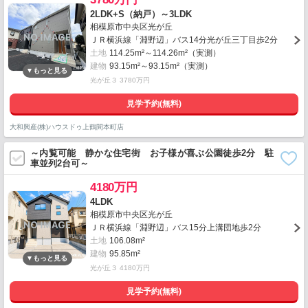
2LDK+S（納戸）～3LDK
相模原市中央区光が丘
ＪＲ横浜線「淵野辺」バス14分光が丘三丁目歩2分
土地
114.25m²～114.26m²（実測）
建物
93.15m²～93.15m²（実測）
光が丘３ 3780万円
見学予約(無料)
大和興産(株)ハウスドゥ上鶴間本町店
～内覧可能 静かな住宅街 お子様が喜ぶ公園徒歩2分 駐
車並列2台可～
4180万円
4LDK
相模原市中央区光が丘
ＪＲ横浜線「淵野辺」バス15分上溝団地歩2分
土地
106.08m²
建物
95.85m²
光が丘３ 4180万円
見学予約(無料)