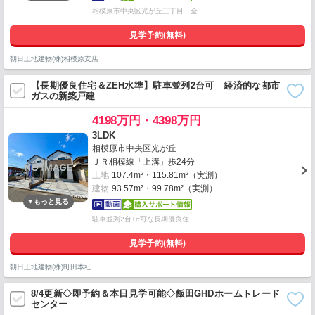
相模原市中央区光が丘三丁目 全…
見学予約(無料)
朝日土地建物(株)相模原支店
【長期優良住宅＆ZEH水準】駐車並列2台可 経済的な都市
ガスの新築戸建
4198万円・4398万円
3LDK
相模原市中央区光が丘
ＪＲ相模線「上溝」歩24分
土地
107.4m²・115.81m²（実測）
建物
93.57m²・99.78m²（実測）
駐車並列2台+α可な長期優良住…
見学予約(無料)
朝日土地建物(株)町田本社
8/4更新◇即予約＆本日見学可能◇飯田GHDホームトレード
センター