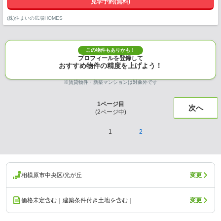
見学予約(無料)
(株)住まいの広場HOMES
この物件もありかも！
プロフィールを登録して
おすすめ物件の精度を上げよう！
※賃貸物件・新築マンションは対象外です
1
ページ目
次へ
(
2
ページ中)
1
2
相模原市中央区/光が丘
変更
価格未定含む｜建築条件付き土地を含む｜
変更