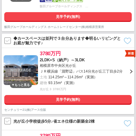
飯田グループホールディングス …
見学予約(無料)
飯田グループホールディングス ホームトレードセンター(株)相模原営業所
◆カースペースは並列で３台分あります◆明るいリビングと
お庭が魅力です♪
3780万円
2LDK+S（納戸）～3LDK
相模原市中央区光が丘
ＪＲ横浜線「淵野辺」バス14分光が丘三丁目歩2分
土地
114.25m²～114.26m²（実測）
建物
93.15m²（実測）
光が丘３ 3780万円
見学予約(無料)
センチュリー21(株)アース住販
光が丘小学校徒歩5分♪省エネ仕様の新築全2棟
3780万円