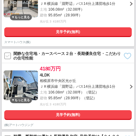
ＪＲ横浜線「淵野辺」バス14分上溝団地歩1分
土地
106.08m²（32.08坪）
建物
95.85m²（28.99坪）
光が丘３ 4180万円
見学予約(無料)
スマートハウス(株)
閑静な住宅地・カースペース２台・長期優良住宅・こだわり
の住宅性能
4180万円
4LDK
相模原市中央区光が丘
ＪＲ横浜線「淵野辺」バス14分上溝団地歩1分
土地
106.08m²（32.08坪）（登記）
建物
95.85m²（28.99坪）（登記）
光が丘３ 4180万円
見学予約(無料)
(株)アートハウジング