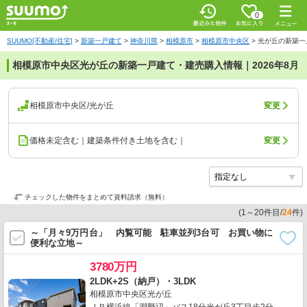
0
SUUMO[不動産/住宅]
>
新築一戸建て
>
神奈川県
>
相模原市
>
相模原市中央区
>
光が丘の新築一
相模原市中央区光が丘の新築一戸建て・建売購入情報｜2026年8月
相模原市中央区/光が丘
変更
価格未定含む｜建築条件付き土地を含む｜
変更
チェックした物件をまとめて資料請求（無料）
(
1
～
20
件目/
24
件)
～「月々9万円台」 内覧可能 駐車並列3台可 お買い物に
便利な立地～
3780万円
2LDK+2S（納戸）・3LDK
相模原市中央区光が丘