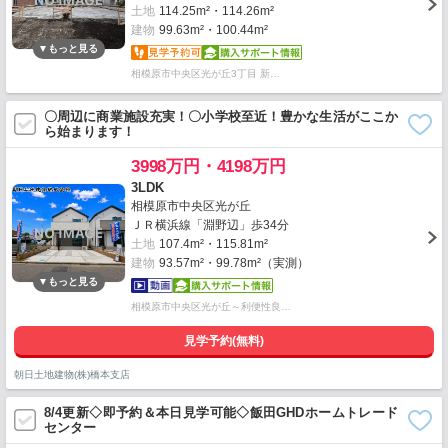
土地
114.25m²・114.26m²
建物
99.63m²・100.44m²
相模原市中央区光が丘3丁目 新…
〇周辺に商業施設充実！〇小学校至近！豊かな生活がここか
ら始まります！
3998万円・4198万円
3LDK
相模原市中央区光が丘
ＪＲ横浜線「淵野辺」歩34分
土地
107.4m²・115.81m²
建物
93.57m²・99.78m²（実測）
相模原市中央区光が丘～利便性良…
見学予約(無料)
朝日土地建物(株)橋本支店
8/4更新◇即予約＆本日見学可能◇飯田GHDホームトレード
センター