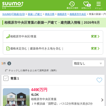
0
SUUMO[不動産/住宅]
>
新築一戸建て
>
神奈川県
>
相模原市
>
相模原市中央区
>
青葉の新築一戸
相模原市中央区青葉の新築一戸建て・建売購入情報｜2026年8月
相模原市中央区/青葉
変更
価格未定含む｜建築条件付き土地を含む｜
変更
1
件
チェックした物件をまとめて資料請求（無料）
青葉１
4490万円
4LDK
相模原市中央区青葉
ＪＲ横浜線「淵野辺」バス12分和泉短大前歩2分