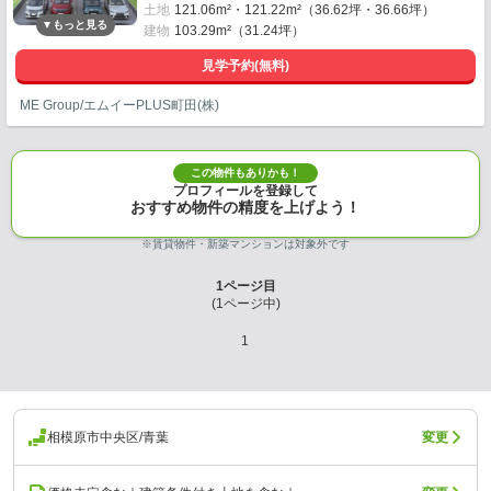
土地
121.06m²・121.22m²（36.62坪・36.66坪）
建物
103.29m²（31.24坪）
見学予約(無料)
ME Group/エムイーPLUS町田(株)
この物件もありかも！
プロフィールを登録して
おすすめ物件の精度を上げよう！
※賃貸物件・新築マンションは対象外です
1
ページ目
(
1
ページ中)
1
相模原市中央区/青葉
変更