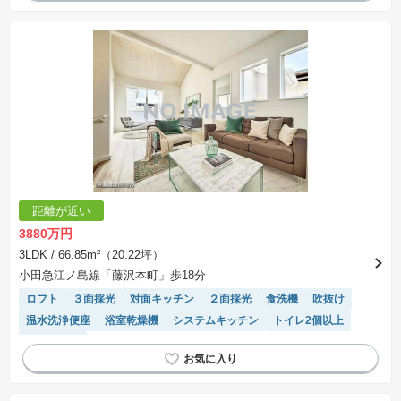
距離が近い
3880万円
3LDK
/ 66.85m²（20.22坪）
小田急江ノ島線「藤沢本町」歩18分
ロフト
３面採光
対面キッチン
２面採光
食洗機
吹抜け
温水洗浄便座
浴室乾燥機
システムキッチン
トイレ2個以上
窓付き浴室