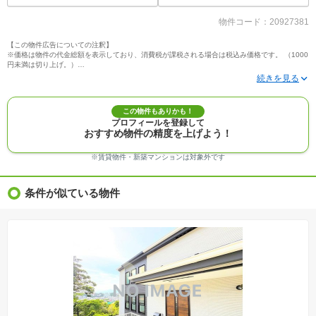
物件コード：20927381
【この物件広告についての注釈】
※価格は物件の代金総額を表示しており、消費税が課税される場合は税込み価格です。 （1000
円未満は切り上げ。）
※写真に写っている、またはパース（絵）や間取り図に描かれている家具や車などは、特にコ
メントがない場合、販売価格に含まれません。
※敷地権利が定期借地権のものは価格に権利金を含みます。
※建築条件付き土地価格には、建物価格は含まれません。
この物件もありかも！
※物件情報は、原則として情報提供日の２日前に最終確認した情報です。
プロフィールを登録して
※完成予想図はいずれも外構、植栽、外観等実際のものとは多少異なることがあります。
おすすめ物件の精度を上げよう！
※モデルルーム・モデルハウス・展示場・ショールームの画像の場合、今回販売の物件と異な
る場合があります。
※ＣＧ合成の画像の場合、実際とは多少異なる場合があります。
※賃貸物件・新築マンションは対象外です
※物件特徴：販売戸数が複数の物件は、全ての住戸に該当しない項目もあります。
※完成後１年以上を経過した未入居物件が掲載される場合があります。ご了承ください。
※新着：物件情報が「SUUMO」に掲載された日から１週間表示されます。
条件が似ている物件
※価格更新：物件価格が変更された日から１週間表示されます。
※販売予定物件はすべて、販売開始するまで契約または予約の申込みはできません。
※購入の前には物件内容や契約条件についてご自身で十分な確認をしていただくようにお願い
いたします。
※建築条件土地の情報内に掲載されている、建物プラン例は、土地購入者の設計プランの参考
の一例であって、プランの採用可否は任意です。
※土地（建築条件なし）で「建物プラン例」が表記してある時、そのプラン例は特定の建築請
負会社によるもので、当該建築請負会社以外で建てた場合、同様のものが同価格で建てられる
とは限りません。また建築請負会社を特定するものではありません。
※建築条件付き土地とは、その土地に建築する建物の建築請負契約が、一定期間内に成立する
ことを条件として売買される土地のことをいいます。建築請負契約成立に向けて設計プランを
協議するため、土地購入者が自己の希望する建物の設計協議をするために必要な相当の期間の
交渉期間が設定され、その期間内で希望を満たすプランが実現できたかどうかにより結論を出