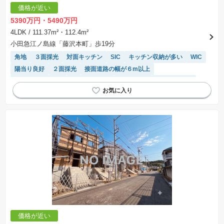
価格が近い
5390万円・5490万円
4LDK
/ 111.37m²・112.4m²
小田急江ノ島線「藤沢本町」歩19分
角地
３面採光
対面キッチン
SIC
キッチン収納が多い
WIC
陽当り良好
２面採光
接面道路の幅が６m以上
システムキッチン
トイレ2個以上
窓付き浴室
閑静な住宅地
価格が近い