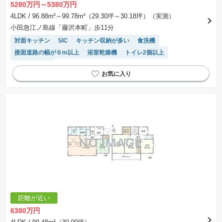
5280万円～5380万円
4LDK
/ 96.88m²～99.78m²（29.30坪～30.18坪）（実測）
小田急江ノ島線「藤沢本町」歩11分
対面キッチン
SIC
キッチン収納が多い
食洗機
接面道路の幅が６m以上
浴室乾燥機
トイレ2個以上
閑静な住宅地
距離が近い
6380万円