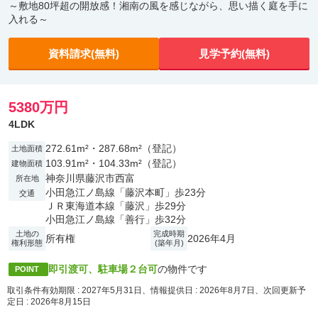
～敷地80坪超の開放感！湘南の風を感じながら、思い描く庭を手に
入れる～
資料請求(無料)
見学予約(無料)
5380万円
4LDK
272.61m²・287.68m²（登記）
土地面積
103.91m²・104.33m²（登記）
建物面積
神奈川県藤沢市西富
所在地
小田急江ノ島線「藤沢本町」歩23分
交通
ＪＲ東海道本線「藤沢」歩29分
小田急江ノ島線「善行」歩32分
土地の
完成時期
所有権
2026年4月
権利形態
(築年月)
即引渡可、駐車場２台可
の物件です
POINT
取引条件有効期限 : 2027年5月31日、情報提供日 : 2026年8月7日、次回更新予
定日 : 2026年8月15日