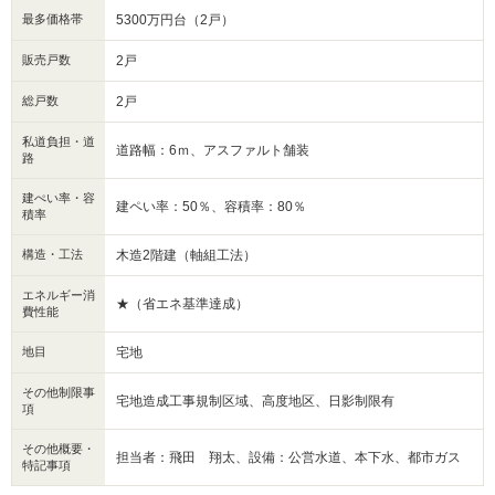
最多価格帯
5300万円台（2戸）
販売戸数
2戸
総戸数
2戸
私道負担・道
道路幅：6ｍ、アスファルト舗装
路
建ぺい率・容
建ペい率：50％、容積率：80％
積率
構造・工法
木造2階建（軸組工法）
エネルギー消
★（省エネ基準達成）
費性能
地目
宅地
その他制限事
宅地造成工事規制区域、高度地区、日影制限有
項
その他概要・
担当者：飛田 翔太、設備：公営水道、本下水、都市ガス
特記事項