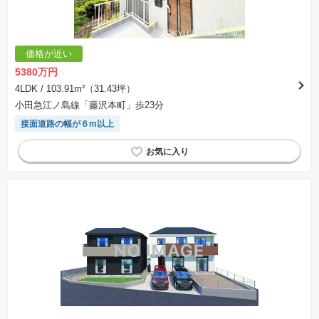
します。なお、この期間は概ね3ヶ月程度とされています。納得のいくプランが出来ず、建築請
負契約が成立しない場合、土地売買契約は白紙に戻り、土地契約にかかった代金（土地代金、
手付金など）は名目のいかんに関わらず、全て返却されます。
※課税対象物件の「価格」や「費用等」は消費税込みの「総額表示」で統一しています。
※「本体価格」とは、課税対象物件においては「消費税を除いた建物価格」と「土地価格」の
価格が近い
合計額を指します。
※課税対象物件は消費税込みの総額表示のため、不動産広告の販売価格には本体価格の金額は
5380万円
表示されておりません。
※取引にかかる費用：物件の契約手続き、決済、引き渡し時にかかる費用を表示しています。
4LDK
/ 103.91m²（31.43坪）
不動産会社によって表記有無が異なるため、ご自身で十分な確認をしていただくようにお願い
小田急江ノ島線「藤沢本町」歩23分
いたします。
※掲載の省エネ性能ラベル内の物件・住棟・号室名称については最新のものに変更されている
接面道路の幅が６m以上
場合があります。