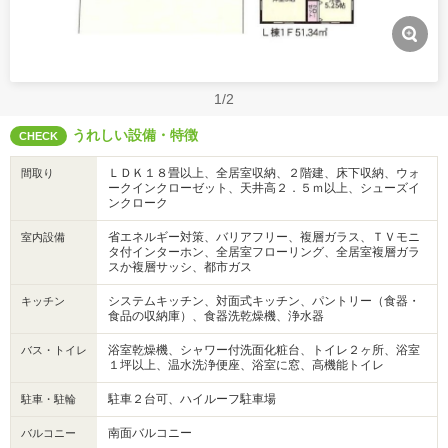
1/2
うれしい設備・特徴
CHECK
ＬＤＫ１８畳以上、全居室収納、２階建、床下収納、ウォ
間取り
ークインクローゼット、天井高２．５ｍ以上、シューズイ
ンクローク
省エネルギー対策、バリアフリー、複層ガラス、ＴＶモニ
室内設備
タ付インターホン、全居室フローリング、全居室複層ガラ
スか複層サッシ、都市ガス
システムキッチン、対面式キッチン、パントリー（食器・
キッチン
食品の収納庫）、食器洗乾燥機、浄水器
浴室乾燥機、シャワー付洗面化粧台、トイレ２ヶ所、浴室
バス・トイレ
１坪以上、温水洗浄便座、浴室に窓、高機能トイレ
駐車２台可、ハイルーフ駐車場
駐車・駐輪
南面バルコニー
バルコニー