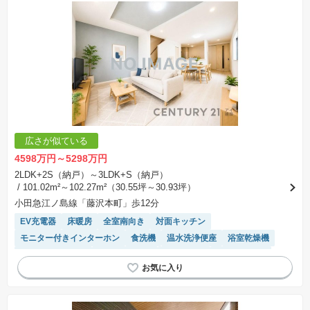
広さが似ている
4598万円～5298万円
2LDK+2S（納戸）～3LDK+S（納戸）
/ 101.02m²～102.27m²（30.55坪～30.93坪）
小田急江ノ島線「藤沢本町」歩12分
EV充電器
床暖房
全室南向き
対面キッチン
モニター付きインターホン
食洗機
温水洗浄便座
浴室乾燥機
システムキッチン
トイレ2個以上
窓付き浴室
閑静な住宅地