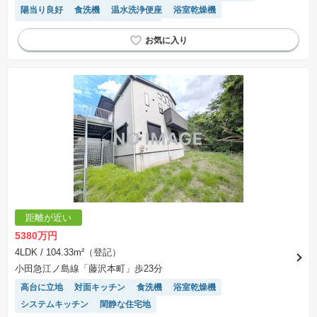
陽当り良好
食洗機
温水洗浄便座
浴室乾燥機
システムキッチン
トイレ2個以上
距離が近い
5380万円
4LDK
/ 104.33m²（登記）
小田急江ノ島線「藤沢本町」歩23分
高台に立地
対面キッチン
食洗機
浴室乾燥機
システムキッチン
閑静な住宅地