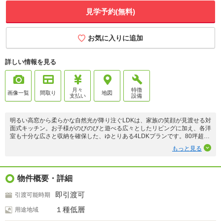
見学予約(無料)
お気に入りに追加
詳しい情報を見る
月々
特徴
画像一覧
間取り
地図
支払い
設備
明るい高窓から柔らかな自然光が降り注ぐLDKは、家族の笑顔が見渡せる対
面式キッチン。お子様がのびのびと遊べる広々としたリビングに加え、各洋
室も十分な広さと収納を確保した、ゆとりある4LDKプランです。80坪超の
敷地はお子様のプール遊びやアウトドアリビングにも最適。周辺は緑豊かな
もっと見る
公園や小学校が徒歩圏内に揃う、子育て世代に優しい環境です。家族の未来
を優しく包み込む、陽だまりの邸宅をぜひご覧ください。
是非、お気軽にご見学くださいませ。
物件概要・詳細
ご連絡をお待ちしております。
即引渡可
引渡可能時期
１種低層
用途地域