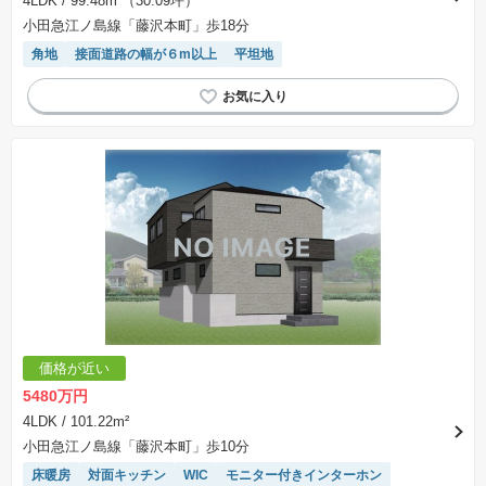
4LDK
/ 99.48m²（30.09坪）
小田急江ノ島線「藤沢本町」歩18分
角地
接面道路の幅が６m以上
平坦地
価格が近い
5480万円
4LDK
/ 101.22m²
小田急江ノ島線「藤沢本町」歩10分
床暖房
対面キッチン
WIC
モニター付きインターホン