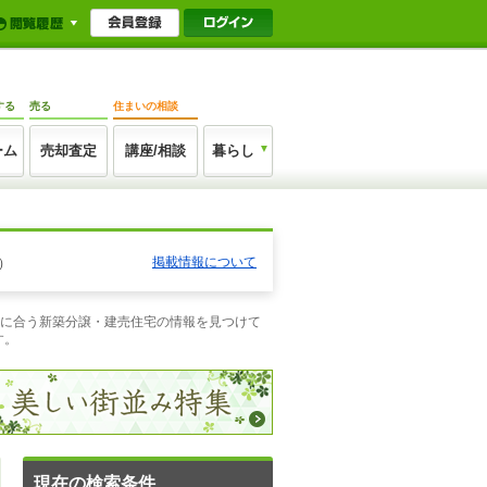
する
売る
住まいの相談
ーム
売却査定
講座/相談
暮らし
掲載情報について
）
望に合う新築分譲・建売住宅の情報を見つけて
す。
現在の検索条件