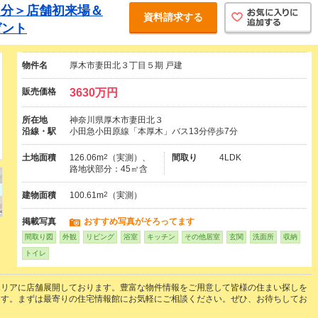
00円分＞店舗初来場＆
資料請求する
ゼント
物件名
厚木市妻田北３丁目５期 戸建
販売価格
3630万円
所在地
神奈川県厚木市妻田北３
沿線・駅
小田急小田原線「本厚木」バス13分停歩7分
土地面積
126.06m
2
（実測）、
間取り
4LDK
路地状部分：45㎡含
建物面積
100.61m
2
（実測）
掲載写真
おすすめ写真がそろってます
間取り図
外観
リビング
浴室
キッチン
その他居室
玄関
洗面所
収納
トイレ
エリアに店舗展開しております。豊富な物件情報をご用意して皆様の住まい探しを
ます。まずは最寄りの住宅情報館にお気軽にご相談ください。ぜひ、お待ちしてお