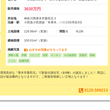
販売価格
3630万円
所在地
神奈川県厚木市妻田北３
沿線・駅
小田急小田原線「本厚木」バス13分停歩3分
土地面積
126.06m
2
（実測）
間取り
4LDK
建物面積
100.61m
2
（実測）
掲載写真
おすすめ写真がそろってます
間取り図
外観
リビング
浴室
キッチン
その他居室
洗面所
収納
トイレ
設備写真
環境良好な『厚木市妻田北』で新築分譲住宅（全8棟）が誕生しました！ 周辺に
施設が徒歩圏内となりますので、ご家族皆様嬉しい立地となります！
郎
0120-509213