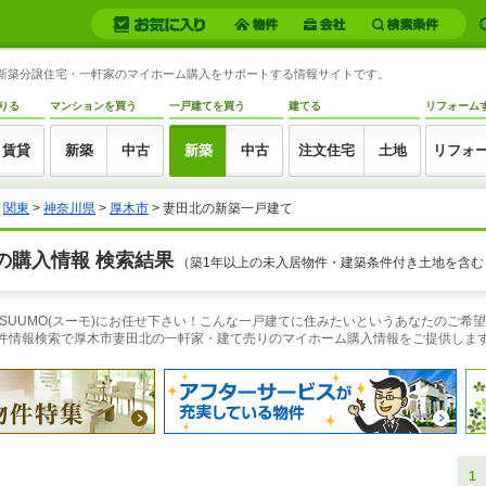
北の新築分譲住宅・一軒家のマイホーム購入をサポートする情報サイトです。
りる
マンションを買う
一戸建てを買う
建てる
リフォーム
賃貸
新築
中古
新築
中古
注文住宅
土地
リフォ
>
関東
>
神奈川県
>
厚木市
> 妻田北の新築一戸建て
の購入情報 検索結果
（築1年以上の未入居物件・建築条件付き土地を含む
SUUMO(スーモ)にお任せ下さい！こんな一戸建てに住みたいというあなたのご希
物件情報検索で厚木市妻田北の一軒家・建て売りのマイホーム購入情報をご提供しま
1