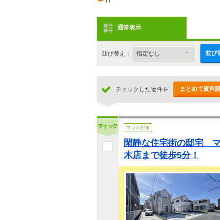
通常表示
並び
並び替え：
まとめて資料
チェックした物件を
コラム付き
閑静な住宅街の邸宅 
木店まで徒歩5分！