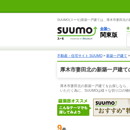
SUUMO(スーモ)新築一戸建ては、厚木市妻田
全国へ
借
関東版
不動産・住宅サイト SUUMO
>
新築一戸建て
厚木市妻田北の新築一戸建て
厚木市妻田北の新築一戸建てをお探しなら、
いただく為に、SUUMOは様々な切り口の
9
件