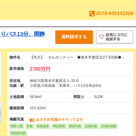
0078-600143208
りバス13分、閑静
資料請求する
物件名
【売主】 ガルボシティー ◆厚木市妻田北3丁目6期◆…
販売価格
2780万円
所在地
神奈川県厚木市妻田北３-32-6
沿線・駅
小田急小田原線「本厚木」バス13分停歩6分
土地面積
58.8m
2
間取り
3LDK
建物面積
101.42m
2
掲載写真
おすすめ写真がそろってます
間取り図
外観
前面道路
周辺環境
構造写真
設備写真
全体区画図
現地案内図