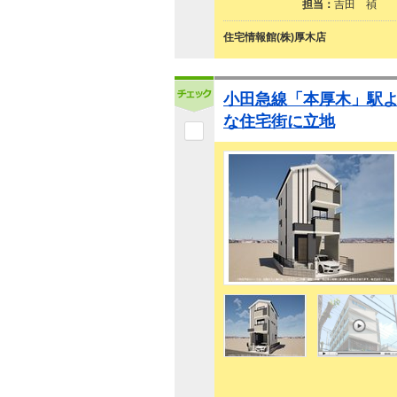
担当：
吉田 禎
住宅情報館(株)厚木店
小田急線「本厚木」駅よ
な住宅街に立地