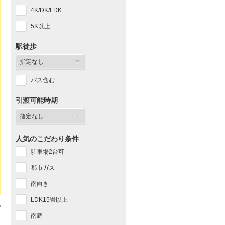
4K/DK/LDK
5K以上
駅徒歩
バス含む
引渡可能時期
人気のこだわり条件
駐車場2台可
都市ガス
南向き
LDK15畳以上
南庭