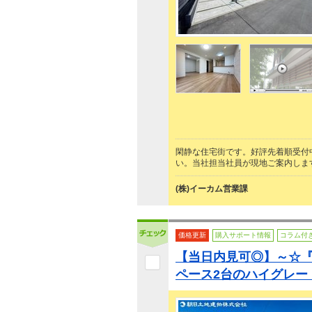
閑静な住宅街です。好評先着順受付
い。当社担当社員が現地ご案内しま
(株)イーカム営業課
価格更新
購入サポート情報
コラム付
【当日内見可◎】～☆『
ペース2台のハイグレー