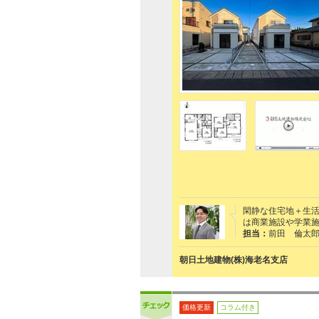
閑静な住宅地＋生活
は商業施設や学業
担当：
前田 倫太
朝日土地建物(株)海老名支店
価格更新
コラム付き