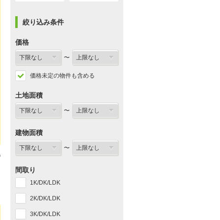
絞り込み条件
価格
〜
価格未定の物件も含める
土地面積
〜
建物面積
〜
間取り
1K/DK/LDK
2K/DK/LDK
3K/DK/LDK