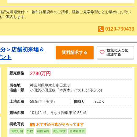
好評先着順受付中！物件詳細資料のご請求、建物ご見学希望などお早めにお問い
地ご案内します。
0120-730433
00円分＞店舗初来場＆
資料請求する
ゼント
販売価格
2780万円
所在地
神奈川県厚木市妻田北３
沿線・駅
小田急小田原線「本厚木」バス13分停歩6分
土地面積
58.8m
2
（実測）
間取り
3LDK
建物面積
101.42m
2
、うち１階車庫10.55m
2
掲載写真
おすすめ写真がそろってます
間取り図
外観
前面道路
周辺環境
全体区画図