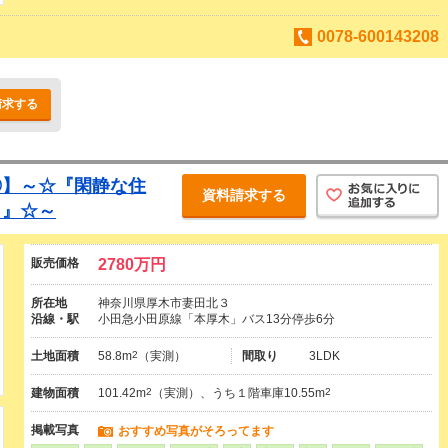
0078-600143208
請求する
◎】～☆『閑静な住
資料請求する
り』☆～
販売価格
2780万円
所在地
神奈川県厚木市妻田北３
沿線・駅
小田急小田原線「本厚木」バス13分停歩6分
土地面積
58.8m
2
（実測）
間取り
3LDK
建物面積
101.42m
2
（実測）、うち１階車庫10.55m
2
掲載写真
おすすめ写真がそろってます