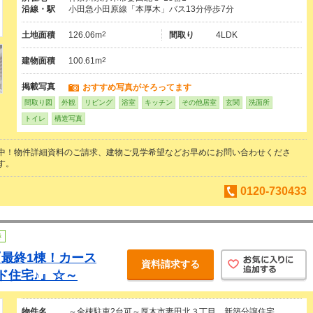
沿線・駅
小田急小田原線「本厚木」バス13分停歩7分
土地面積
126.06m
2
間取り
4LDK
建物面積
100.61m
2
掲載写真
おすすめ写真がそろってます
間取り図
外観
リビング
浴室
キッチン
その他居室
玄関
洗面所
トイレ
構造写真
中！物件詳細資料のご請求、建物ご見学希望などお早めにお問い合わせくださ
す。
0120-730433
き
最終1棟！カース
資料請求する
ド住宅♪』☆～
物件名
～全棟駐車2台可～厚木市妻田北３丁目 新築分譲住宅