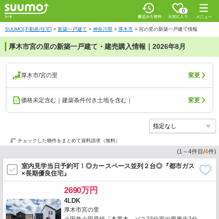
0
SUUMO[不動産/住宅]
>
新築一戸建て
>
神奈川県
>
厚木市
>
宮の里の新築一戸建て情報
厚木市宮の里の新築一戸建て・建売購入情報｜2026年8月
厚木市/宮の里
変更
価格未定含む｜建築条件付き土地を含む｜
変更
チェックした物件をまとめて資料請求（無料）
(
1
～
4
件目/
4
件)
室内見学当日予約可！◎カースペース並列２台◎『都市ガス
×長期優良住宅』
2690万円
4LDK
厚木市宮の里