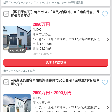
飯田グループホールディングス ホームトレードセンター(株)平塚営業所
【即日予約可】都市ガス♪「並列2台駐車」×「南庭付き」長
期優良住宅◎
2690万円
4LDK
厚木市宮の里
小田急小田原線「本厚木」バス17分宮の里東歩1分
土地
121.29m²
建物
98.54m²
宮の里１ 2690万円
見学予約(無料)
湘南レーベル(株)SLE不動産
■長期優良住宅＆性能評価書付で安心住宅！全棟並列2台駐車
可です♪
2690万円～2990万円
4LDK
厚木市宮の里
小田急小田原線「本厚木」バス17分宮の里東歩1分