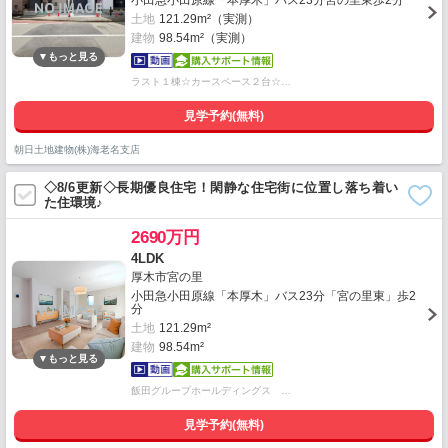
小田急小田原線「本厚木」バス23分宮の里東歩2分
土地
121.29m²（実測）
建物
98.54m²（実測）
ラスト１棟☆カースペース２台☆…
見学予約(無料)
朝日土地建物(株)海老名支店
◇8/6更新◇長期優良住宅！閑静な住宅街に位置し落ち着い
た住環境♪
2690万円
4LDK
厚木市宮の里
小田急小田原線「本厚木」バス23分「宮の里東」歩2
分
土地
121.29m²
建物
98.54m²
飯田グループホールディングス …
見学予約(無料)