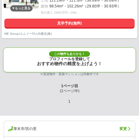
土地
121.29m²・121.3m²（36.69坪・36.69坪）
建物
98.54m²・102.26m²（29.80坪・30.93坪）
宮の里１ 2690万円～299…
見学予約(無料)
ME Group/エムイーPLUS横浜(株)
この物件もありかも！
プロフィールを登録して
おすすめ物件の精度を上げよう！
※賃貸物件・新築マンションは対象外です
1
ページ目
(
1
ページ中)
1
厚木市/宮の里
変更