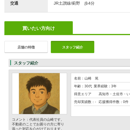
交通
JR土讃線/薊野 歩4分
買いたい方向け
店舗の特徴
スタッフ紹介
スタッフ紹介
名前：山崎 篤
年齢：30代 業界経験：3年
得意エリア
高知市・土佐市・い
売却実績数：- 応援獲得件数：0件
コメント：代表社員の山崎です。
不動産のことでお困りの方に寄り
添った対応を心がけております。