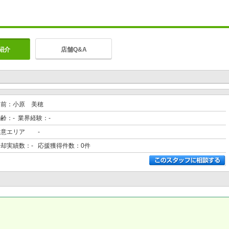
紹介
店舗Q&A
名前：小原 美穂
齢：- 業界経験：-
得意エリア
-
売却実績数：- 応援獲得件数：0件