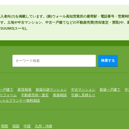
購入者向け)を掲載しています。(株)ウォール高知営業所の最寄駅・電話番号・営業
す。土地や中古マンション、中古一戸建てなどの不動産売買(売却査定・買取)や、家
UUMO(スーモ)。
検索する
一戸建て
|
家賃相場
|
新築分譲マンション
|
中古マンション
|
新築一戸建て
|
中
リフォーム
|
不動産売却・査定
|
新築相談
|
引越し見積もり
|
シャルプランナー無料相談
|
関西
|
四国
|
中国
|
九州・沖縄