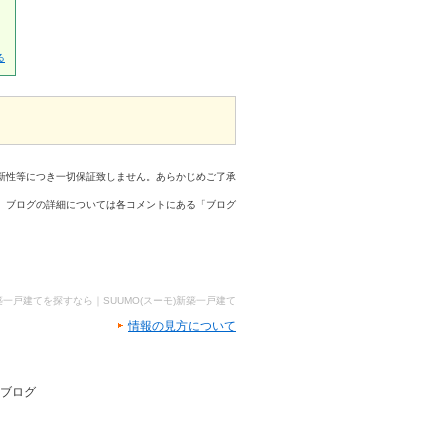
る
新性等につき一切保証致しません。あらかじめご了承
、ブログの詳細については各コメントにある「ブログ
築一戸建てを探すなら｜SUUMO(スーモ)新築一戸建て
情報の見方について
フブログ