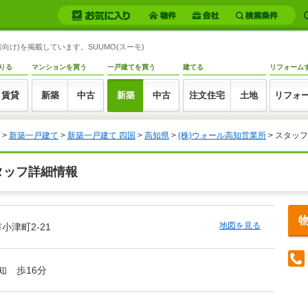
向け)を掲載しています。SUUMO(スーモ)
りる
マンションを買う
一戸建てを買う
建てる
リフォーム
賃貸
新築
中古
新築
中古
注文住宅
土地
リフォ
>
新築一戸建て
>
新築一戸建て 四国
>
高知県
>
(株)ウォール高知営業所
> スタッ
タッフ詳細情報
地図を見る
小津町2-21
知 歩16分