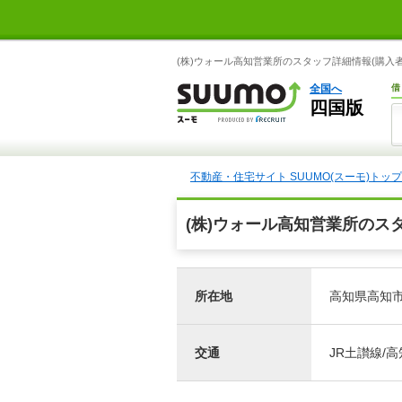
(株)ウォール高知営業所のスタッフ詳細情報(購入者
全国へ
借
四国版
不動産・住宅サイト SUUMO(スーモ)トップ
(株)ウォール高知営業所のス
所在地
高知県高知市
交通
JR土讃線/高