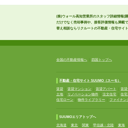
(株)ウォール高知営業所のスタッフ詳細情報(
だけでなく売却事例や、接客評価情報も満載で
替え相談ならリクルートの不動産・住宅サイトS
全国の不動産情報へ
|
四国トップへ
不動産・住宅サイト SUUMO（スーモ）
賃貸
|
賃貸マンション
|
賃貸アパート
|
賃貸
土地
|
リノベーション物件
|
注文住宅
|
住宅
住宅ローン
|
物件ライブラリー
|
ファイナン
SUUMOエリアトップへ
北海道
|
東北
|
関東
|
甲信越・北陸
|
東海