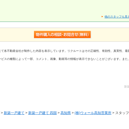
他のスタッフも見
にて各不動産会社が制作した内容を表示しています。リクルートはその正確性、有効性、真実性、最
ービスの種類によって一部、コメント、画像、動画等の情報が表示できないことがございます。また
新
>
新築一戸建て
>
新築一戸建て 四国
>
高知県
>
(株)ウォール高知営業所
> スタッ