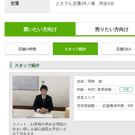
交通
とさでん交通/河ノ瀬 停歩1分
買いたい方向け
売りたい方向け
店舗の特徴
スタッフ紹介
店舗Q&A
スタッフ紹介
名前：岡林 創
年齢：40代 業界経験：-
宅建
得意エリア
-
売却実績数：- 応援獲得件数：0件
コメント：お客様の求める理想の
住まい探しを誠心誠意お手伝いさ
せて頂きます。