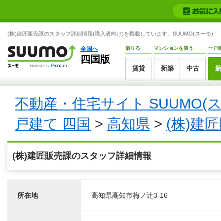
(株)建匠販売課のスタッフ詳細情報(購入者向け)を掲載しています。SUUMO(スーモ)
全国へ
借りる
マンションを買う
一戸
四国版
賃貸
新築
中古
不動産・住宅サイト SUUMO(
戸建て 四国
>
高知県
>
(株)建
(株)建匠販売課のスタッフ詳細情報
所在地
高知県高知市梅ノ辻3-16