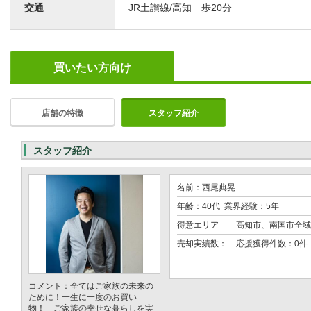
交通
JR土讃線/高知 歩20分
買いたい方向け
店舗の特徴
スタッフ紹介
スタッフ紹介
名前：西尾典晃
年齢：40代 業界経験：5年
得意エリア
高知市、南国市全域
売却実績数：- 応援獲得件数：0件
コメント：全てはご家族の未来の
ために！一生に一度のお買い
物！ ご家族の幸せな暮らしを実