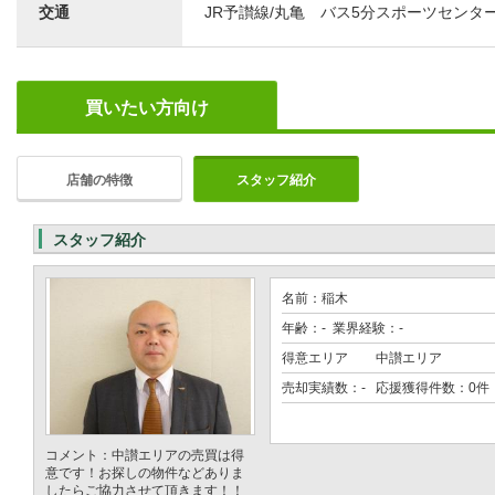
交通
JR予讃線/丸亀 バス5分スポーツセンタ
買いたい方向け
店舗の特徴
スタッフ紹介
スタッフ紹介
名前：稲木
年齢：- 業界経験：-
得意エリア
中讃エリア
売却実績数：- 応援獲得件数：0件
コメント：中讃エリアの売買は得
意です！お探しの物件などありま
したらご協力させて頂きます！！