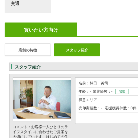
交通
買いたい方向け
店舗の特徴
スタッフ紹介
スタッフ紹介
名前：林田 英司
年齢：- 業界経験：-
宅建
得意エリア
-
売却実績数：- 応援獲得件数：0件
コメント：お客様一人ひとりのラ
イフスタイルに合わせたご提案を
大切にしています。はじめての住