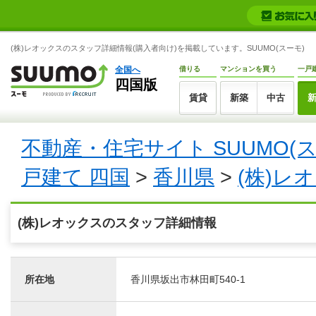
(株)レオックスのスタッフ詳細情報(購入者向け)を掲載しています。SUUMO(スーモ)
全国へ
借りる
マンションを買う
一戸
四国版
賃貸
新築
中古
不動産・住宅サイト SUUMO(
戸建て 四国
>
香川県
>
(株)レ
(株)レオックスのスタッフ詳細情報
所在地
香川県坂出市林田町540-1