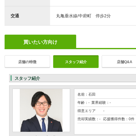
交通
丸亀垂水線/中府町 停歩2分
買いたい方向け
店舗の特徴
スタッフ紹介
店舗Q&A
スタッフ紹介
名前：石田
年齢：- 業界経験：-
得意エリア
-
売却実績数：- 応援獲得件数：0件