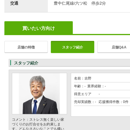
交通
豊中仁尾線/六ツ松 停歩2分
買いたい方向け
店舗の特徴
スタッフ紹介
店舗Q&A
スタッフ紹介
名前：吉野
年齢：- 業界経験：-
得意エリア
-
売却実績数：- 応援獲得件数：0件
コメント：ストレス無く楽しい家
づくりのお打合せをお約束しま
す。どんなささいなことでも構い