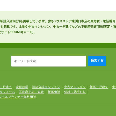
報(購入者向け)を掲載しています。(株)ハウスストア東川口本店の最寄駅・電話番
も満載です。土地や中古マンション、中古一戸建てなどの不動産売買(売却査定・買
イトSUUMO(スーモ)。
検索する
一戸建て
|
家賃相場
|
新築分譲マンション
|
中古マンション
|
新築一戸建て
|
中
リフォーム
|
不動産売却・査定
|
新築相談
|
引越し見積もり
|
シャルプランナー無料相談