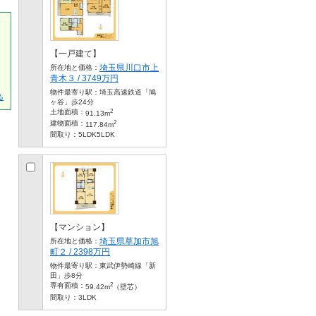
【一戸建て】
埼玉県川口市上
所在地と価格：
青木３ / 3749万円
物件最寄り駅：
埼玉高速鉄道「鳩
る
ヶ谷」歩24分
2
土地面積：
91.13m
2
建物面積：
117.84m
間取り：
5LDK5LDK
【マンション】
埼玉県草加市旭
所在地と価格：
町２ / 2398万円
物件最寄り駅：
東武伊勢崎線「新
田」歩8分
2
専有面積：
59.42m
（壁芯）
間取り：
3LDK