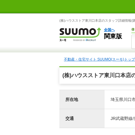
(株)ハウスストア東川口本店のスタッフ詳細情報(購
全国へ
借
関東版
不動産・住宅サイト SUUMO(スーモ)トップ
(株)ハウスストア東川口本店
所在地
埼玉県川口市戸
交通
JR武蔵野線