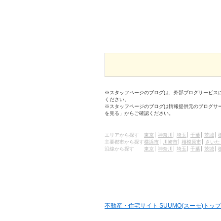
※スタッフページのブログは、外部ブログサービス
ください。
※スタッフページのブログは情報提供元のブログサ
を見る」からご確認ください。
エリアから探す
東京
神奈川
埼玉
千葉
茨城
主要都市から探す
横浜市
川崎市
相模原市
さいた
沿線から探す
東京
神奈川
埼玉
千葉
茨城
不動産・住宅サイト SUUMO(スーモ)トップ