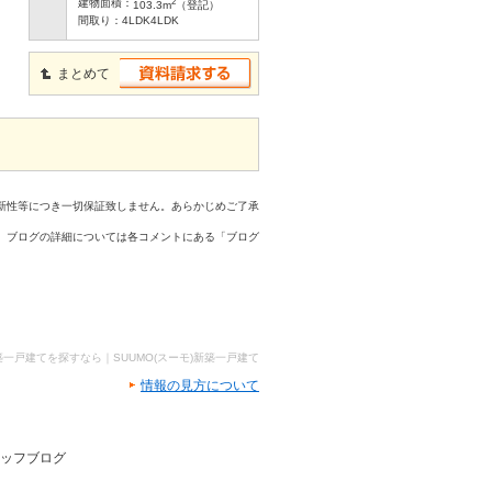
2
建物面積：
103.3m
（登記）
間取り：
4LDK4LDK
まとめて
新性等につき一切保証致しません。あらかじめご了承
、ブログの詳細については各コメントにある「ブログ
築一戸建てを探すなら｜SUUMO(スーモ)新築一戸建て
情報の見方について
タッフブログ