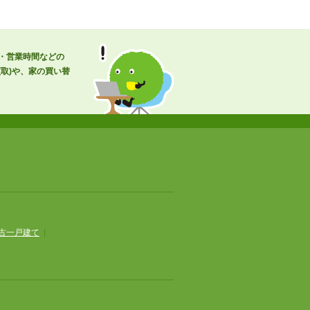
号・営業時間などの
取)や、家の買い替
古一戸建て
|