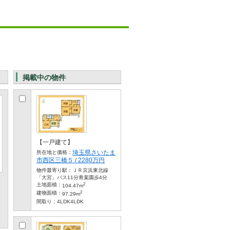
掲載中の物件
【一戸建て】
埼玉県さいたま
所在地と価格：
市西区三橋５ / 2280万円
物件最寄り駅：
ＪＲ京浜東北線
「大宮」バス11分青葉園歩4分
2
土地面積：
104.47m
2
建物面積：
97.29m
間取り：
4LDK4LDK