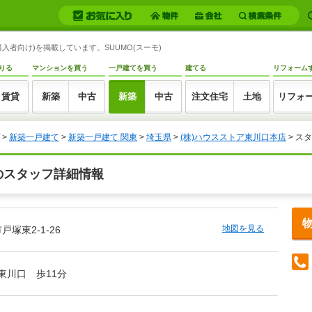
入者向け)を掲載しています。SUUMO(スーモ)
りる
マンションを買う
一戸建てを買う
建てる
リフォーム
賃貸
新築
中古
新築
中古
注文住宅
土地
リフォ
>
新築一戸建て
>
新築一戸建て 関東
>
埼玉県
>
(株)ハウスストア東川口本店
> ス
のスタッフ詳細情報
地図を見る
塚東2-1-26
/東川口 歩11分