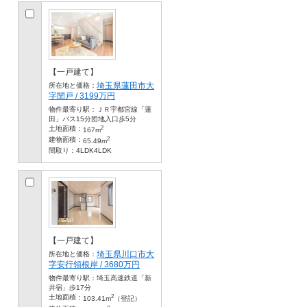
【一戸建て】
埼玉県蓮田市大
所在地と価格：
字閏戸 / 3199万円
物件最寄り駅：
ＪＲ宇都宮線「蓮
田」バス15分団地入口歩5分
2
土地面積：
167m
2
建物面積：
65.49m
間取り：
4LDK4LDK
【一戸建て】
埼玉県川口市大
所在地と価格：
字安行領根岸 / 3680万円
物件最寄り駅：
埼玉高速鉄道「新
井宿」歩17分
2
土地面積：
103.41m
（登記）