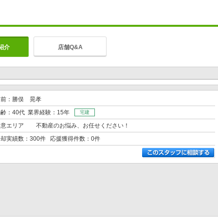
紹介
店舗Q&A
名前：勝俣 晃孝
齢：40代 業界経験：15年
宅建
得意エリア
不動産のお悩み、お任せください！
却実績数：300件 応援獲得件数：0件