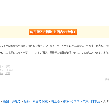
にて各不動産会社が制作した内容を表示しています。リクルートはその正確性、有効性、真実性、最
ービスの種類によって一部、コメント、画像、動画等の情報が表示できないことがございます。また
栃木
群馬
ま市
千葉市
栃木
群馬
新
>
新築一戸建て
>
新築一戸建て 関東
>
埼玉県
>
(株)ハウスストア東川口本店
> ス