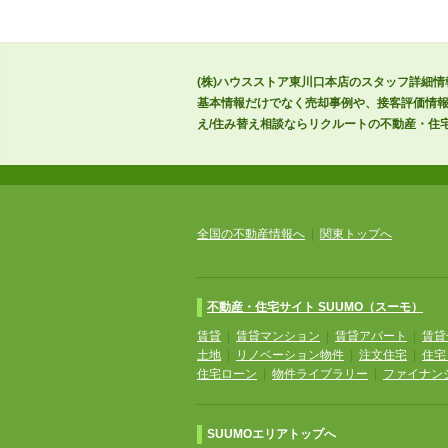
(株)ハウスストア東川口本店のスタッフ詳細情
基本情報だけでなく売却事例や、接客評価情報
え/住み替え相談ならリクルートの不動産・住宅サ
全国の不動産情報へ
|
関東トップへ
不動産・住宅サイト SUUMO（スーモ）
賃貸
|
賃貸マンション
|
賃貸アパート
|
賃貸
土地
|
リノベーション物件
|
注文住宅
|
住宅
住宅ローン
|
物件ライブラリー
|
ファイナン
SUUMOエリアトップへ