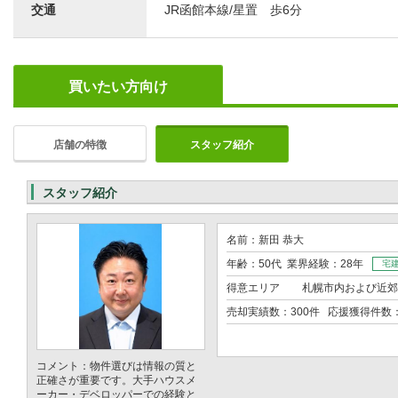
交通
JR函館本線/星置 歩6分
買いたい方向け
店舗の特徴
スタッフ紹介
スタッフ紹介
名前：新田 恭大
年齢：50代 業界経験：28年
宅
得意エリア
札幌市内および近郊
売却実績数：300件 応援獲得件数
コメント：物件選びは情報の質と
正確さが重要です。大手ハウスメ
ーカー・デベロッパーでの経験と