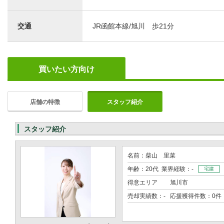
交通
JR函館本線/旭川 歩21分
買いたい方向け
店舗の特徴
スタッフ紹介
スタッフ紹介
名前：柴山 里菜
年齢：20代 業界経験：-
宅建
得意エリア
旭川市
売却実績数：- 応援獲得件数：0件