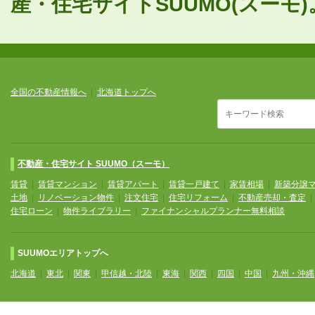
産・住宅サイトSUUMO(スーモ)
全国の不動産情報へ
|
北海道トップへ
不動産・住宅サイト SUUMO（スーモ）
賃貸
|
賃貸マンション
|
賃貸アパート
|
賃貸一戸建て
|
家賃相場
|
新築分譲
土地
|
リノベーション物件
|
注文住宅
|
住宅リフォーム
|
不動産売却・査定
住宅ローン
|
物件ライブラリー
|
ファイナンシャルプランナー無料相談
SUUMOエリアトップへ
北海道
|
東北
|
関東
|
甲信越・北陸
|
東海
|
関西
|
四国
|
中国
|
九州・沖縄