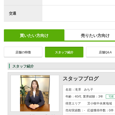
交通
買いたい方向け
売りたい方向け
店舗の特徴
スタッフ紹介
店舗Q&A
スタッフ紹介
スタッフブログ
名前：滝澤 みち子
年齢：40代 業界経験：3年
宅建
得意エリア
苫小牧中央東地域
売却実績数：- 応援獲得件数：0件