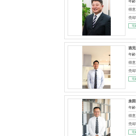
年齢
得意
売却
宅
吉元
年齢
得意
売却
宅
永田
年齢
得意
売却
宅