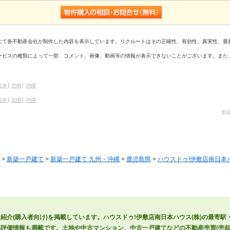
にて各不動産会社が制作した内容を表示しています。リクルートはその正確性、有効性、真実性、最
ービスの種類によって一部、コメント、画像、動画等の情報が表示できないことがございます。また
熊本
宮崎
沖縄
熊本
宮崎
沖縄
新
>
新築一戸建て
>
新築一戸建て 九州・沖縄
>
鹿児島県
>
ハウスドゥ!伊敷店南日本ハ
フ紹介(購入者向け)を掲載しています。ハウスドゥ!伊敷店南日本ハウス(株)の最寄
評価情報も満載です。土地や中古マンション、中古一戸建てなどの不動産売買(売却