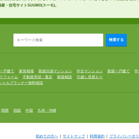
産・住宅サイトSUUMO(スーモ)。
検索する
一戸建て
|
家賃相場
|
新築分譲マンション
|
中古マンション
|
新築一戸建て
|
中
リフォーム
|
不動産売却・査定
|
新築相談
|
引越し見積もり
|
シャルプランナー無料相談
|
関西
|
四国
|
中国
|
九州・沖縄
初めての方へ
|
サイトマップ
|
利用規約
|
プライバシーポリ