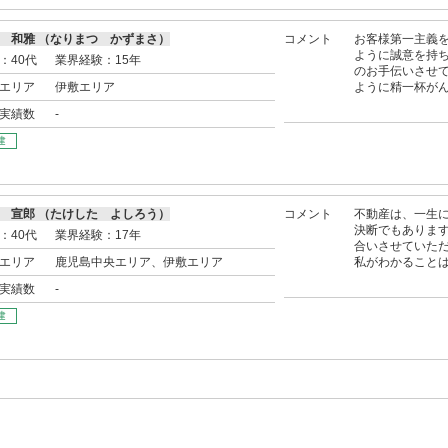
 和雅 （なりまつ かずまさ）
コメント
お客様第一主義
ように誠意を持
：40代
業界経験：15年
のお手伝いさせ
エリア
伊敷エリア
ように精一杯が
実績数
-
建
 宣郎 （たけした よしろう）
コメント
不動産は、一生
決断でもありま
：40代
業界経験：17年
合いさせていただ
エリア
鹿児島中央エリア、伊敷エリア
私がわかること
実績数
-
建