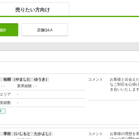
売りたい方向け
紹介
店舗Q&A
 祐樹 （やました ゆうき）
コメント
お客様と出会え
なご対応を心掛け
：-
業界経験：-
き合いいたしま
エリア
-
実績数
-
建
 孝欣 （いしもと たかよし）
コメント
お客様の理想を
は一つずつ聞か