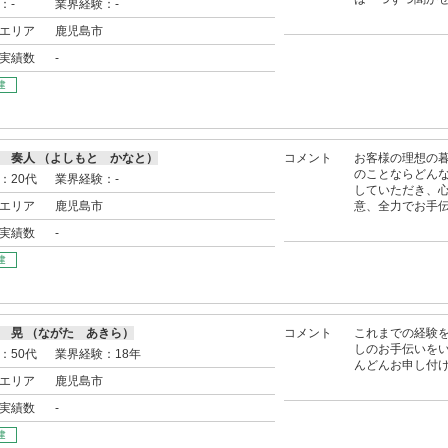
：-
業界経験：-
エリア
鹿児島市
実績数
-
建
 奏人 （よしもと かなと）
コメント
お客様の理想の
のことならどん
：20代
業界経験：-
していただき、
エリア
鹿児島市
意、全力でお手
実績数
-
建
 晃 （ながた あきら）
コメント
これまでの経験
しのお手伝いをい
：50代
業界経験：18年
んどんお申し付
エリア
鹿児島市
実績数
-
建