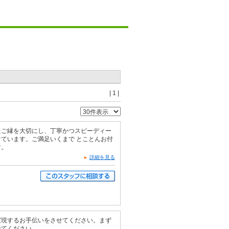
| 1 |
たご縁を大切にし、丁寧かつスピーディー
ています。ご満足いくまで とことんお付
す。
詳細を見る
実現するお手伝いをさせてください。まず
せてください。