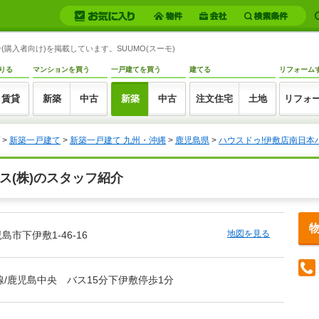
(購入者向け)を掲載しています。SUUMO(スーモ)
りる
マンションを買う
一戸建てを買う
建てる
リフォーム
賃貸
新築
中古
新築
中古
注文住宅
土地
リフォ
>
新築一戸建て
>
新築一戸建て 九州・沖縄
>
鹿児島県
>
ハウスドゥ!伊敷店南日本ハ
ス(株)のスタッフ紹介
地図を見る
市下伊敷1-46-16
線/鹿児島中央 バス15分下伊敷停歩1分