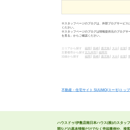
※スタッフページのブログは、外部ブログサービス
ください。
※スタッフページのブログは情報提供元のブログサ
を見る」からご確認ください。
エリアから探す
福岡
長崎
鹿児島
大分
佐賀
主要都市から探す
北九州市
福岡市
沿線から探す
福岡
長崎
鹿児島
大分
佐賀
不動産・住宅サイト SUUMO(スーモ)トップ
ハウスドゥ!伊敷店南日本ハウス(株)のスタッ
間などの基本情報だけでなく売却事例や、接客