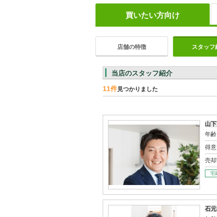
買いたい方向け
店舗の特徴
スタッフ
当店のスタッフ紹介
11件
見つかりました
山下
年齢
得意
売却
宅
石元