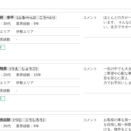
府 幸平 （ふるべっぷ こうへい）
コメント
ほとんどの方が
います。 そんな
：30代
業界経験：9年
い。全力でサポ
エリア
伊敷エリア
実績数
-
建
翔昴 （うえ しょうご）
コメント
一生の中でも大き
ご希望や心配な事
：20代
業界経験：10年
安を安心に変え、
エリア
伊敷エリア
力でお手伝いし
実績数
-
建
洸志朗 （つじ こうしろう）
コメント
お客様の事を第
を目指し精一杯
：30代
業界経験：8年
ける、物件をと