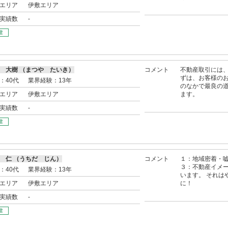
エリア
伊敷エリア
実績数
-
建
 大樹 （まつや たいき）
コメント
不動産取引には
ずは、お客様のお
：40代
業界経験：13年
のなかで最良の
エリア
伊敷エリア
ます。
実績数
-
建
 仁 （うちだ じん）
コメント
１：地域密着・
３：不動産イメ
：40代
業界経験：13年
います。 それは
エリア
伊敷エリア
に！
実績数
-
建