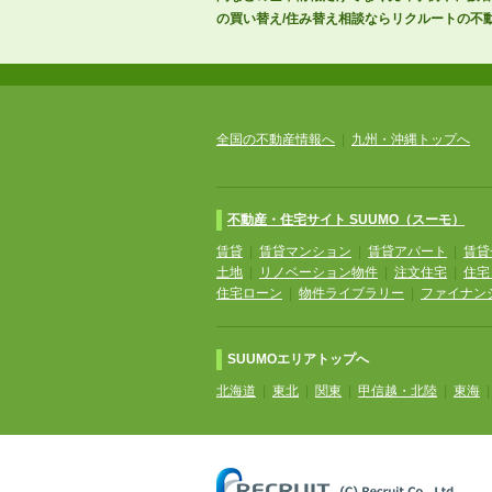
の買い替え/住み替え相談ならリクルートの不動
全国の不動産情報へ
|
九州・沖縄トップへ
不動産・住宅サイト SUUMO（スーモ）
賃貸
|
賃貸マンション
|
賃貸アパート
|
賃貸
土地
|
リノベーション物件
|
注文住宅
|
住宅
住宅ローン
|
物件ライブラリー
|
ファイナン
SUUMOエリアトップへ
北海道
|
東北
|
関東
|
甲信越・北陸
|
東海