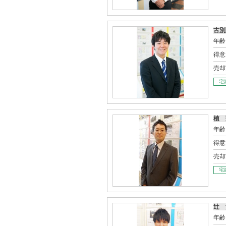
古別
年齢
得意
売却
宅
植 
年齢
得意
売却
宅
辻 
年齢