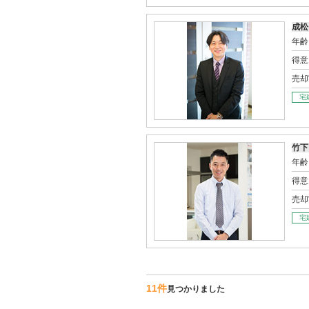
成松
年齢
得意
売却
宅
竹下
年齢
得意
売却
宅
11件
見つかりました