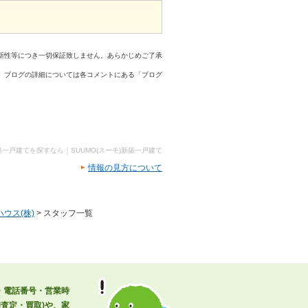
新性等につき一切保証致しません。あらかじめご了承
、ブログの詳細については各コメントにある「ブログ
築一戸建てを探すなら｜SUUMO(スーモ)新築一戸建て
情報の見方について
ウス(株)
> スタッフ一覧
駅・電話番号・営業時
査定・買取)や、家