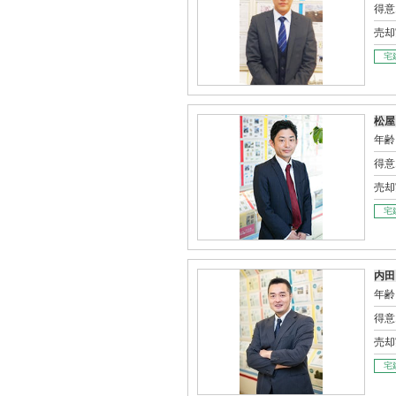
得意
売却
宅
松屋
年齢
得意
売却
宅
内田
年齢
得意
売却
宅