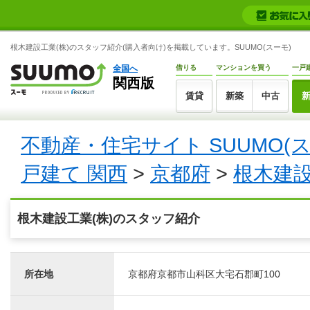
根木建設工業(株)のスタッフ紹介(購入者向け)を掲載しています。SUUMO(スーモ)
全国へ
借りる
マンションを買う
一戸
関西版
賃貸
新築
中古
不動産・住宅サイト SUUMO(
戸建て 関西
>
京都府
>
根木建設
根木建設工業(株)のスタッフ紹介
所在地
京都府京都市山科区大宅石郡町100