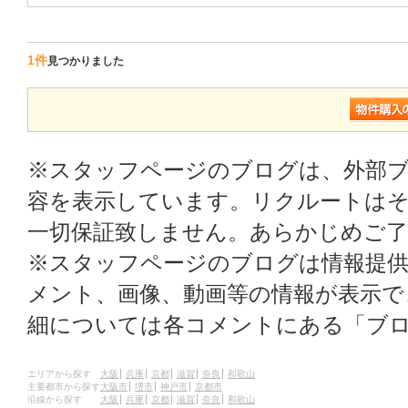
1件
見つかりました
※スタッフページのブログは、外部
容を表示しています。リクルートはそ
一切保証致しません。あらかじめご
※スタッフページのブログは情報提
メント、画像、動画等の情報が表示
細については各コメントにある「ブ
エリアから探す
大阪
兵庫
京都
滋賀
奈良
和歌山
主要都市から探す
大阪市
堺市
神戸市
京都市
沿線から探す
大阪
兵庫
京都
滋賀
奈良
和歌山