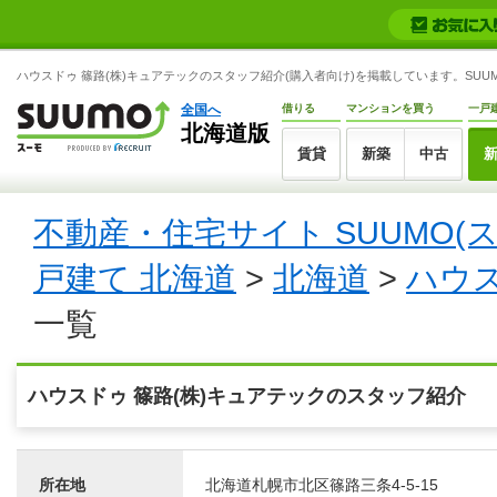
ハウスドゥ 篠路(株)キュアテックのスタッフ紹介(購入者向け)を掲載しています。SUUM
全国へ
借りる
マンションを買う
一戸
北海道版
賃貸
新築
中古
不動産・住宅サイト SUUMO(
戸建て 北海道
>
北海道
>
ハウス
一覧
ハウスドゥ 篠路(株)キュアテックのスタッフ紹介
所在地
北海道札幌市北区篠路三条4-5-15