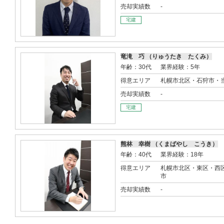
売却実績数
-
宅建
竜滝 巧 （りゅうたき たくみ）
年齢：30代
業界経験：5年
得意エリア
札幌市北区・石狩市・
売却実績数
-
宅建
熊林 幸樹 （くまばやし こうき）
年齢：40代
業界経験：18年
得意エリア
札幌市北区・東区・西
市
売却実績数
-