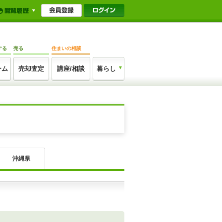
する
売る
住まいの相談
ーム
売却査定
講座/相談
暮らし
沖縄県