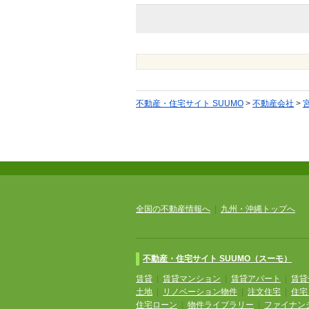
不動産・住宅サイト SUUMO
>
不動産会社
>
全国の不動産情報へ
|
九州・沖縄トップへ
不動産・住宅サイト SUUMO（スーモ）
賃貸
|
賃貸マンション
|
賃貸アパート
|
賃貸
土地
|
リノベーション物件
|
注文住宅
|
住宅
住宅ローン
|
物件ライブラリー
|
ファイナン