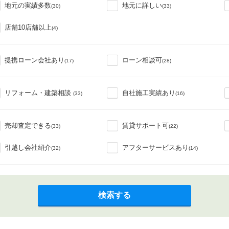
地元の実績多数
地元に詳しい
(30)
(33)
店舗10店舗以上
(4)
提携ローン会社あり
ローン相談可
(17)
(28)
リフォーム・建築相談
自社施工実績あり
(33)
(16)
売却査定できる
賃貸サポート可
(33)
(22)
引越し会社紹介
アフターサービスあり
(32)
(14)
検索する