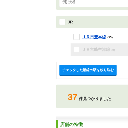
JR
ＪＲ日豊本線
(35)
ＪＲ宮崎空港線
(0)
チェックした沿線の駅を絞り込む
37
件見つかりました
店舗の特徴