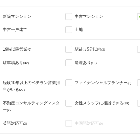
新築マンション
中古マンション
中古一戸建て
土地
19時以降営業
駅徒歩5分以内
(6)
(3)
駐車場あり
送迎あり
(32)
(13)
経験10年以上のベテラン営業担
ファイナンシャルプランナー
(8)
当がいる
(27)
不動産コンサルティングマスタ
女性スタッフに相談できる
(19)
ー
(2)
英語対応可
中国語対応可
(3)
(0)