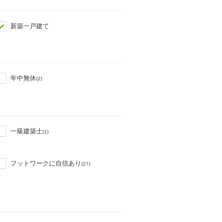
新築一戸建て
年中無休
(2)
一級建築士
(1)
フットワークに自信あり
(27)