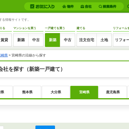
トする情報サイトです。
りる
マンションを買う
一戸建てを買う
建てる
リフォーム
賃貸
新築
中古
新築
中古
注文住宅
土地
リフォ
宮崎県
>
宮崎県の沿線から探す
会社を探す（新築一戸建て）
崎県
熊本県
大分県
宮崎県
鹿児島県