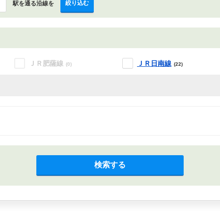
絞り込む
駅を通る沿線を
ＪＲ肥薩線
ＪＲ日南線
(0)
(22)
検索する