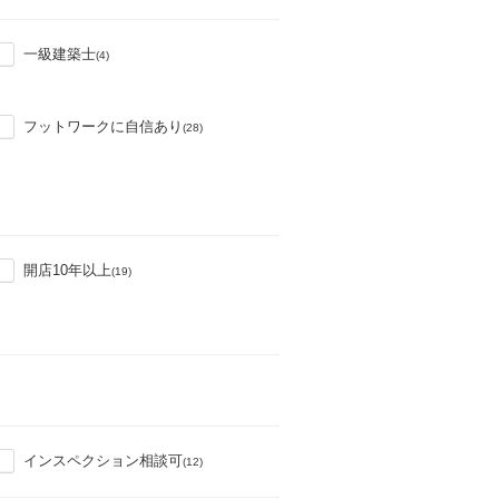
一級建築士
(4)
フットワークに自信あり
(28)
開店10年以上
(19)
インスペクション相談可
(12)