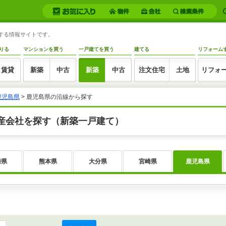
トする情報サイトです。
りる
マンションを買う
一戸建てを買う
建てる
リフォーム
賃貸
新築
中古
新築
中古
注文住宅
土地
リフォ
鹿児島県
>
鹿児島県の沿線から探す
産会社を探す（新築一戸建て）
崎県
熊本県
大分県
宮崎県
鹿児島県