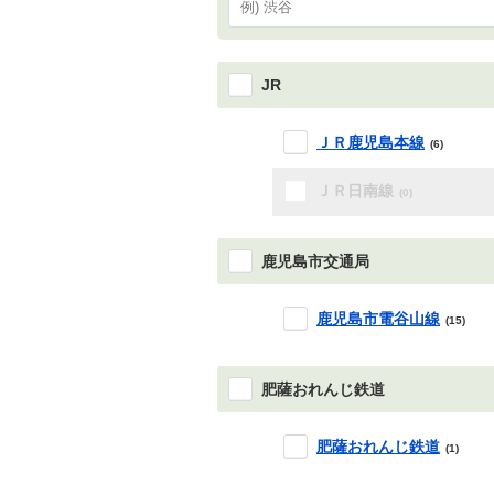
JR
ＪＲ鹿児島本線
(6)
ＪＲ日南線
(0)
鹿児島市交通局
鹿児島市電谷山線
(15)
肥薩おれんじ鉄道
肥薩おれんじ鉄道
(1)