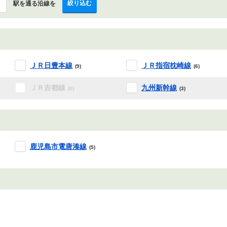
絞り込む
駅を通る沿線を
ＪＲ日豊本線
ＪＲ指宿枕崎線
(9)
(6)
ＪＲ吉都線
九州新幹線
(0)
(3)
鹿児島市電唐湊線
(5)