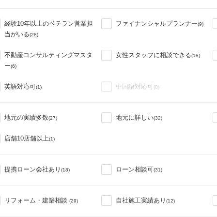
経験10年以上のベテラン営業担
ファイナンシャルプランナー
(9)
当がいる
(28)
不動産コンサルティングマスタ
女性スタッフに相談できる
(18)
ー
(6)
英語対応可
中国語対応可
(1)
(0)
地元の実績多数
地元に詳しい
(27)
(32)
店舗10店舗以上
(1)
提携ローン会社あり
ローン相談可
(18)
(31)
リフォーム・建築相談
自社施工実績あり
(29)
(12)