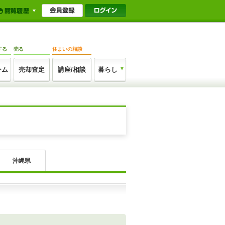
する
売る
住まいの相談
ーム
売却査定
講座/相談
暮らし
沖縄県