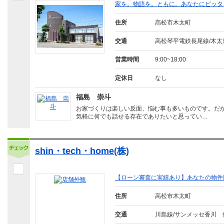
家を。物語を。ともに。あなたにピッタ
住所
高松市木太町
交通
高松琴平電鉄長尾線/木太
営業時間
9:00~18:00
定休日
なし
福島 崇斗
お家づくりは楽しい反面、悩む事も多いものです。だ
気軽に何でも話せる存在でありたいと思ってい…
shin・tech・home(株)
【ローン審査に実績あり】あなたの物件
住所
高松市木太町
交通
川島線/サンメッセ香川 