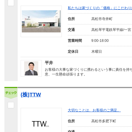
私たちは家づくりの「価格」にこだわり
住所
高松市寺井町
交通
高松琴平電鉄琴平線/一宮
営業時間
9:00-18:00
定休日
木曜日
平井
お客様の大事な家づくりに携わるという事に責任を持
意、一生懸命頑張ります。
(株)TTW
大切なことは、お客様のご満足。
住所
高松市多肥下町