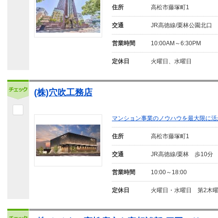
住所
高松市藤塚町1
交通
JR高徳線/栗林公園北口 
営業時間
10:00AM～6:30PM
定休日
火曜日、水曜日
(株)穴吹工務店
マンション事業のノウハウを最大限に活
住所
高松市藤塚町1
交通
JR高徳線/栗林 歩10分
営業時間
10:00～18:00
定休日
火曜日・水曜日 第2木曜