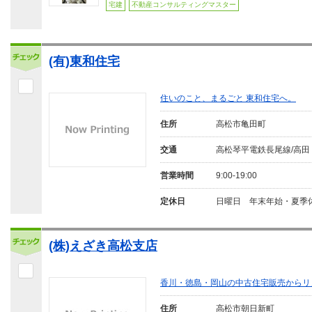
宅建
不動産コンサルティングマスター
(有)東和住宅
住いのこと、まるごと 東和住宅へ。
住所
高松市亀田町
交通
高松琴平電鉄長尾線/高田
営業時間
9:00-19:00
定休日
日曜日 年末年始・夏季
(株)えざき高松支店
香川・徳島・岡山の中古住宅販売からリ
住所
高松市朝日新町