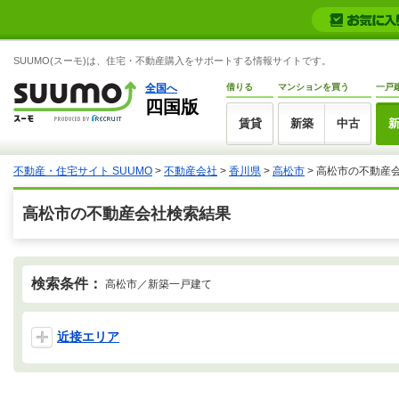
SUUMO(スーモ)は、住宅・不動産購入をサポートする情報サイトです。
全国へ
借りる
マンションを買う
一戸
四国版
賃貸
新築
中古
不動産・住宅サイト SUUMO
>
不動産会社
>
香川県
>
高松市
>
高松市の不動産
高松市の不動産会社検索結果
検索条件：
高松市／新築一戸建て
近接エリア