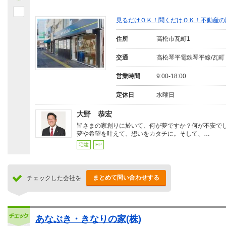
見るだけＯＫ！聞くだけＯＫ！不動産の
住所
高松市瓦町1
交通
高松琴平電鉄琴平線/瓦町
営業時間
9:00-18:00
定休日
水曜日
大野 恭宏
皆さまの家創りに於いて、何が夢ですか？何が不安で
夢や希望を叶えて、想いをカタチに。そして、…
宅建
FP
まとめて問い合わせする
チェックした会社を
あなぶき・きなりの家(株)