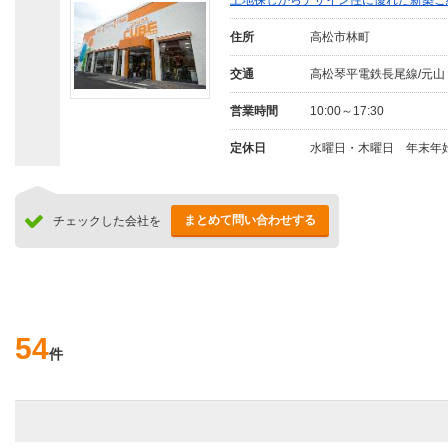
土地探しからデザイン性に優れた新築ご
住所
高松市林町
交通
高松琴平電鉄長尾線/元山
営業時間
10:00～17:30
定休日
水曜日・木曜日 年末年
まとめて問い合わせする
チェックした会社を
54
件