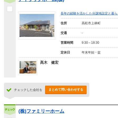
長年の経験を活かした分譲地設定と暮ら
住所
高松市上林町
交通
-
営業時間
9:30～18:30
定休日
年末年始・盆
髙木 健宏
まとめて問い合わせする
チェックした会社を
(株)ファミリーホーム