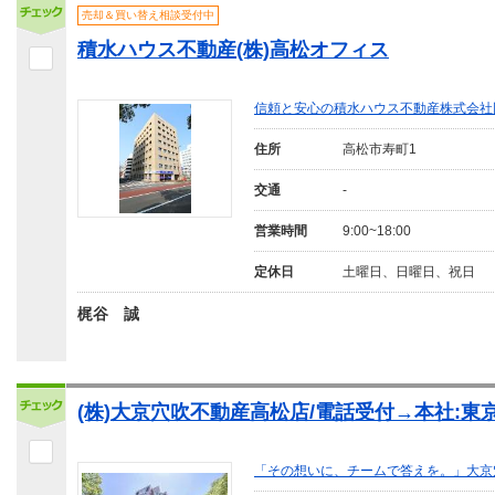
売却＆買い替え相談受付中
積水ハウス不動産(株)高松オフィス
信頼と安心の積水ハウス不動産株式会社
住所
高松市寿町1
交通
-
営業時間
9:00~18:00
定休日
土曜日、日曜日、祝日
梶谷 誠
(株)大京穴吹不動産高松店/電話受付→本社:東
「その想いに、チームで答えを。」大京