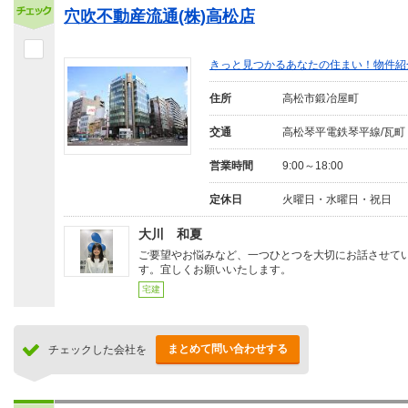
穴吹不動産流通(株)高松店
きっと見つかるあなたの住まい！物件紹
住所
高松市鍛冶屋町
交通
高松琴平電鉄琴平線/瓦町
営業時間
9:00～18:00
定休日
火曜日・水曜日・祝日
大川 和夏
ご要望やお悩みなど、一つひとつを大切にお話させて
す。宜しくお願いいたします。
宅建
まとめて問い合わせする
チェックした会社を