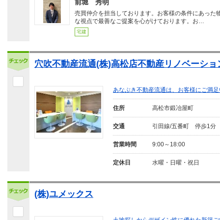
前堀 秀明
売買仲介を担当しております。お客様の条件にあった
な視点で最善なご提案を心がけております。お…
宅建
穴吹不動産流通(株)高松店不動産リノベーショ
あなぶき不動産流通は、お客様にご満足
住所
高松市鍛冶屋町
交通
引田線/五番町 停歩1分
営業時間
9:00～18:00
定休日
水曜・日曜・祝日
(株)ユメックス