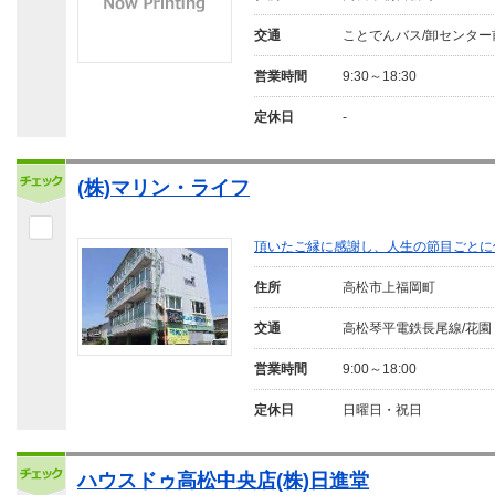
交通
ことでんバス/卸センター
営業時間
9:30～18:30
定休日
-
(株)マリン・ライフ
頂いたご縁に感謝し、人生の節目ごとに
住所
高松市上福岡町
交通
高松琴平電鉄長尾線/花園
営業時間
9:00～18:00
定休日
日曜日・祝日
ハウスドゥ高松中央店(株)日進堂