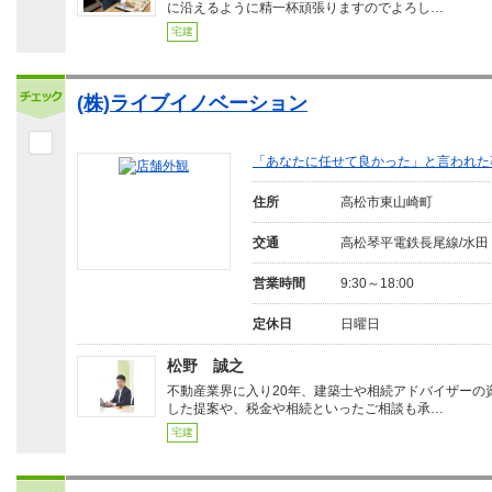
に沿えるように精一杯頑張りますのでよろし…
宅建
(株)ライブイノベーション
「あなたに任せて良かった」と言われた
住所
高松市東山崎町
交通
高松琴平電鉄長尾線/水田
営業時間
9:30～18:00
定休日
日曜日
松野 誠之
不動産業界に入り20年、建築士や相続アドバイザーの
した提案や、税金や相続といったご相談も承…
宅建