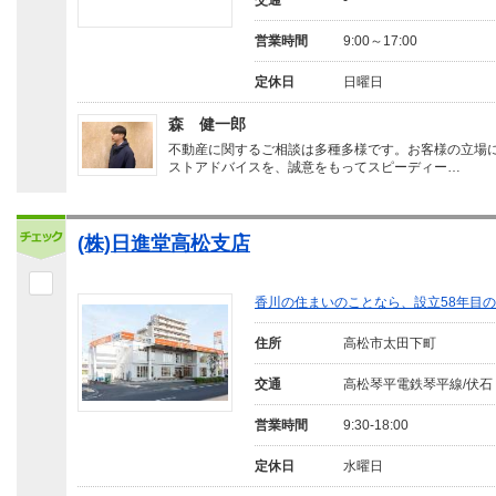
交通
-
営業時間
9:00～17:00
定休日
日曜日
森 健一郎
不動産に関するご相談は多種多様です。お客様の立場
ストアドバイスを、誠意をもってスピーディー…
(株)日進堂高松支店
香川の住まいのことなら、設立58年目
住所
高松市太田下町
交通
高松琴平電鉄琴平線/伏石
営業時間
9:30-18:00
定休日
水曜日