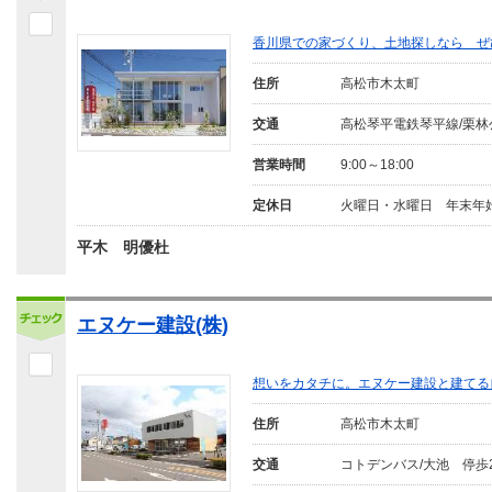
香川県での家づくり、土地探しなら ぜ
住所
高松市木太町
交通
高松琴平電鉄琴平線/栗林
営業時間
9:00～18:00
定休日
火曜日・水曜日 年末年
平木 明優杜
エヌケー建設(株)
想いをカタチに。エヌケー建設と建てる
住所
高松市木太町
交通
コトデンバス/大池 停歩