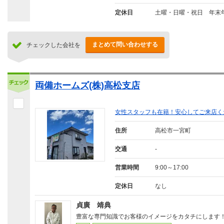
定休日
土曜・日曜・祝日 年末
まとめて問い合わせする
チェックした会社を
両備ホームズ(株)高松支店
女性スタッフも在籍！安心してご来店く
住所
高松市一宮町
交通
-
営業時間
9:00～17:00
定休日
なし
貞廣 靖典
豊富な専門知識でお客様のイメージをカタチにします