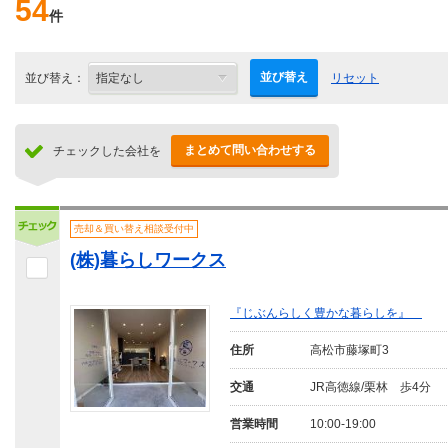
54
件
並び替え
並び替え：
リセット
まとめて問い合わせする
チェックした会社を
売却＆買い替え相談受付中
(株)暮らしワークス
『じぶんらしく豊かな暮らしを』
住所
高松市藤塚町3
交通
JR高徳線/栗林 歩4分
営業時間
10:00-19:00