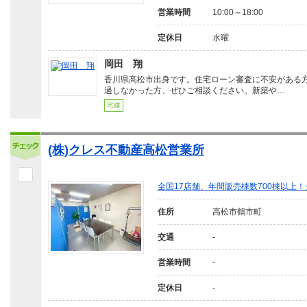
営業時間
10:00～18:00
定休日
水曜
岡田 翔
香川県高松市出身です。住宅ローン審査に不安がある
過しなかった方、ぜひご相談ください。新築や…
宅建
(株)クレス不動産高松営業所
全国17店舗、年間販売棟数700棟以上
住所
高松市鶴市町
交通
-
営業時間
-
定休日
-