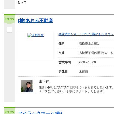
N・T
(株)あおみ不動産
経験豊富なキャリアと知識のあるスタッ
住所
高松市上之町1
交通
高松琴平電鉄琴平線/三条
営業時間
9:00～18:00
定休日
水曜日
山下翔
住まい探しはワクワクと同時に不安もあると思います
ペースに寄り添い、丁寧にサポートいたします…
アイラックホーム(株)