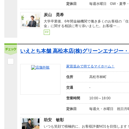
定休日
毎週水曜日 GW・夏季
炭山 晃希
大学卒業後、6年間金融機関で働き多くのお客様の「住
金」に関する相談に寄り添いました。お客様一…
FP
いえとち本舗 高松本店(株)グリーンエナジー
家賃並みで持てるマイホーム！
住所
高松市林町
交通
-
営業時間
10:00～18:00
定休日
毎週火・水曜日 祝日月
助安 敏彰
いつも笑顔で積極的に、お客様評価NO1を目指します！