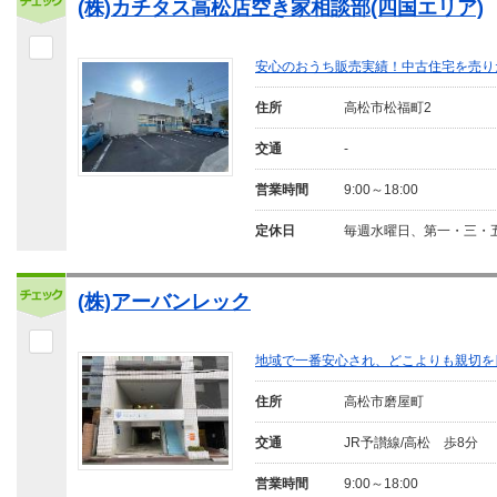
(株)カチタス高松店空き家相談部(四国エリア)
安心のおうち販売実績！中古住宅を売り
住所
高松市松福町2
交通
-
営業時間
9:00～18:00
定休日
毎週水曜日、第一・三・
(株)アーバンレック
地域で一番安心され、どこよりも親切を
住所
高松市磨屋町
交通
JR予讃線/高松 歩8分
営業時間
9:00～18:00