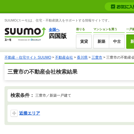
SUUMO(スーモ)は、住宅・不動産購入をサポートする情報サイトです。
全国へ
借りる
マンションを買う
一戸
四国版
賃貸
新築
中古
不動産・住宅サイト SUUMO
>
不動産会社
>
香川県
>
三豊市
>
三豊市の不動産
三豊市の不動産会社検索結果
検索条件：
三豊市／新築一戸建て
近接エリア