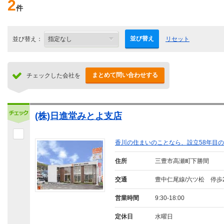
2
件
並び替え
並び替え：
リセット
まとめて問い合わせする
チェックした会社を
(株)日進堂みとよ支店
香川の住まいのことなら、設立58年目
住所
三豊市高瀬町下勝間
交通
豊中仁尾線/六ツ松 停歩
営業時間
9:30-18:00
定休日
水曜日