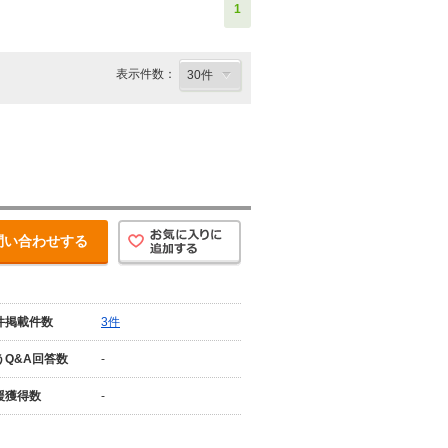
1
表示件数：
問い合わせする
件掲載件数
3件
うQ&A回答数
-
援獲得数
-