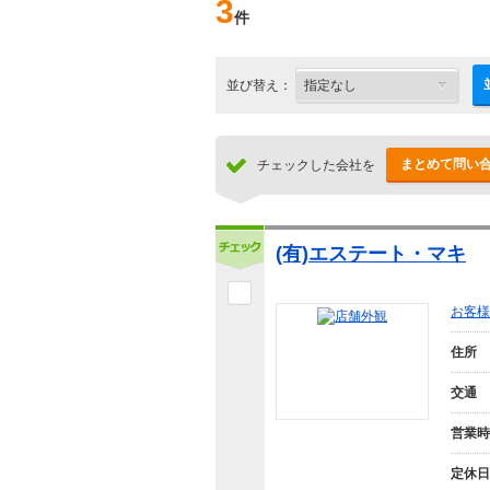
3
件
並び替え：
まとめて問い
チェックした会社を
(有)エステート・マキ
お客様
住所
交通
営業時
定休日