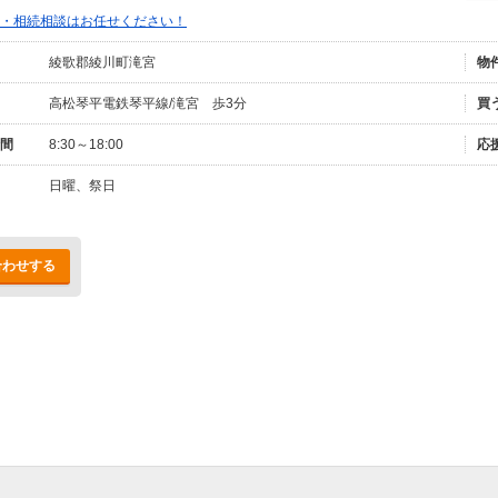
・相続相談はお任せください！
綾歌郡綾川町滝宮
物
高松琴平電鉄琴平線/滝宮 歩3分
買
間
8:30～18:00
応
日曜、祭日
合わせする