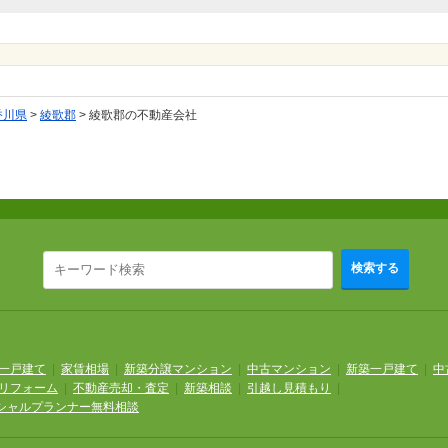
香川県
>
綾歌郡
>
綾歌郡の不動産会社
検索する
一戸建て
|
家賃相場
|
新築分譲マンション
|
中古マンション
|
新築一戸建て
|
中
リフォーム
|
不動産売却・査定
|
新築相談
|
引越し見積もり
|
シャルプランナー無料相談