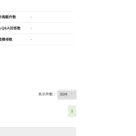
件掲載件数
-
うQ&A回答数
-
援獲得数
-
表示件数：
1