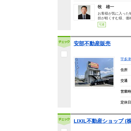
牧 雄一
お客様が気に入った
担が軽くすむ様、価
宅建
安部不動産販売
宇多津
住所
交通
営業時
定休日
LIXIL不動産ショップ 