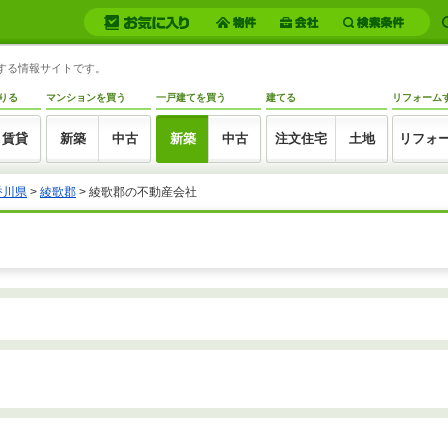
トする情報サイトです。
りる
マンションを買う
一戸建てを買う
建てる
リフォーム
賃貸
新築
中古
新築
中古
注文住宅
土地
リフォ
香川県
>
綾歌郡
>
綾歌郡の不動産会社