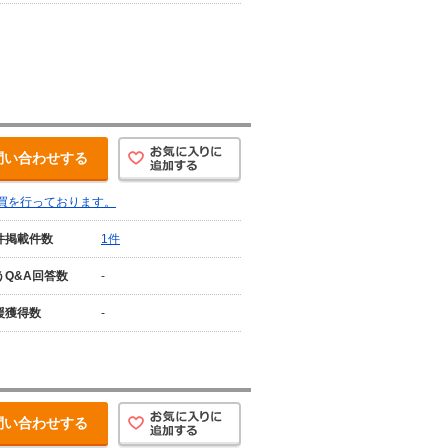
問い合わせする
買を行っております。
件掲載件数
1件
うQ&A回答数
-
援獲得数
-
問い合わせする