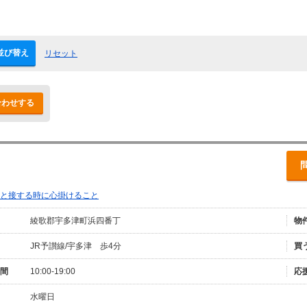
並び替え
リセット
合わせする
と接する時に心掛けること
綾歌郡宇多津町浜四番丁
物
JR予讃線/宇多津 歩4分
買
間
10:00-19:00
応
水曜日