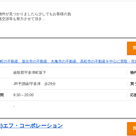
物件が見つかりましたら少しでもお客様の負
格交渉等も努力させて頂き…
町の不動産、坂出市の不動産、丸亀市の不動産、高松市の不動産を中心に買取・売
綾歌郡宇多津町坂下
物
JR予讃線/宇多津 歩29分
買
間
9:30～20:00
応
-
(株)エフ・コーポレーション