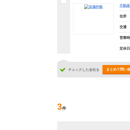
不動産
住所
交通
営業時
定休日
まとめて問い
チェックした会社を
3
件