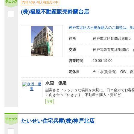
売却＆買い替え相談受付中
(株)福屋不動産販売鈴蘭台店
神戸市北区の不動産購入のご相談は、地
住所
神戸市北区鈴蘭台東町5
交通
神戸電鉄有馬線/鈴蘭台 
営業時間
10:00-19:00
定休日
火・水(例外有) GW、
水沼 優果
誠実さとフレッシュな笑顔を大切に、日々全力でお客
に向き合っていきます。不動産の購入・売却ど…
宅建
たいせい住宅兵庫(株)神戸北店