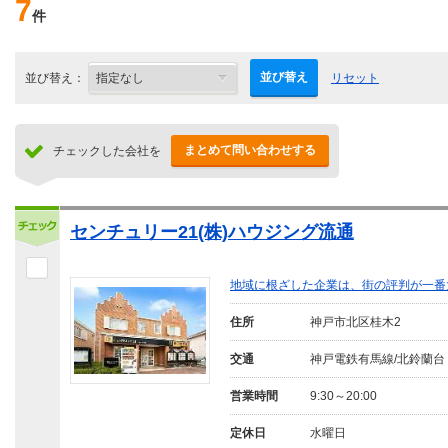
7
件
並び替え
並び替え：
リセット
まとめて問い合わせする
チェックした会社を
センチュリー21(株)ハウジング流通
地域に根ざした企業は、街の評判が一番
住所
神戸市北区桂木2
交通
神戸電鉄有馬線/北鈴蘭台
営業時間
9:30～20:00
定休日
水曜日