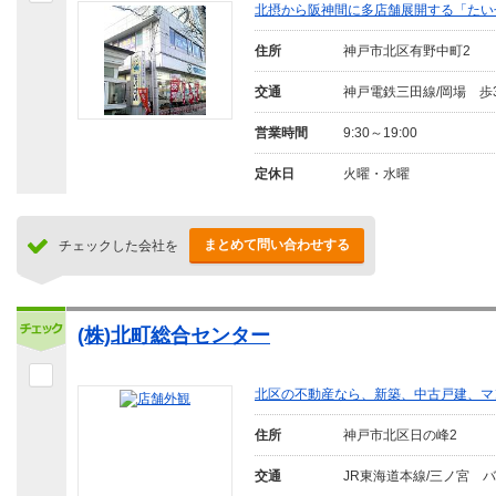
北摂から阪神間に多店舗展開する「たい
住所
神戸市北区有野中町2
交通
神戸電鉄三田線/岡場 歩
営業時間
9:30～19:00
定休日
火曜・水曜
まとめて問い合わせする
チェックした会社を
(株)北町総合センター
北区の不動産なら、新築、中古戸建、マ
住所
神戸市北区日の峰2
交通
JR東海道本線/三ノ宮 バ