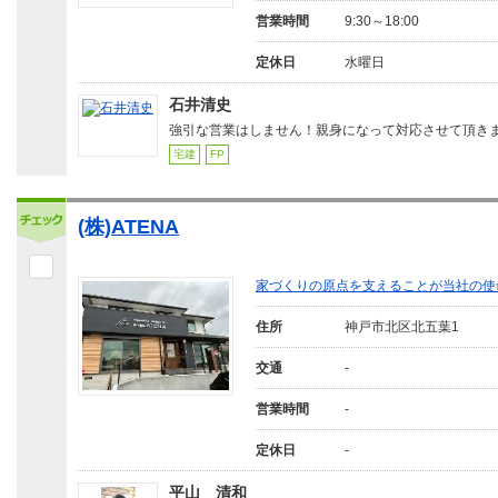
営業時間
9:30～18:00
定休日
水曜日
石井清史
強引な営業はしません！親身になって対応させて頂き
宅建
FP
(株)ATENA
家づくりの原点を支えることが当社の使
住所
神戸市北区北五葉1
交通
-
営業時間
-
定休日
-
平山 清和