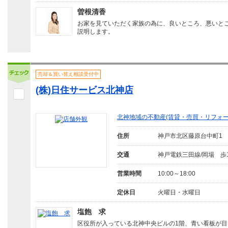
曽根清香
お家を見ていただく家族の為に、良いところ、悪いと
説明します。
売却＆買い替え相談受付中
(株)日住サービス北神店
北神地域の不動産(賃貸・売買・リフォ
住所
神戸市北区藤原台中町1
交通
神戸電鉄三田線/岡場 歩
営業時間
10:00～18:00
定休日
火曜日・水曜日
塩飽 求
区役所が入っている北神中央ビルの1階、青い看板が目