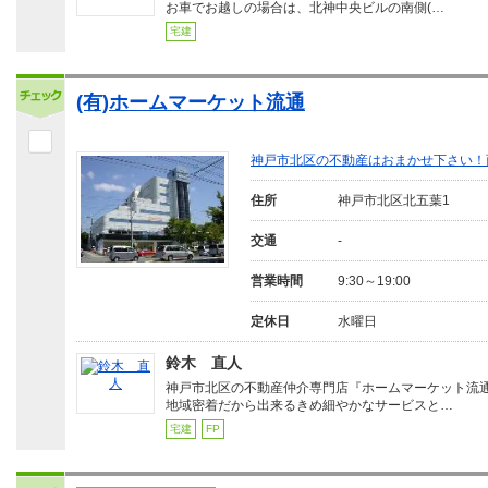
お車でお越しの場合は、北神中央ビルの南側(…
宅建
(有)ホームマーケット流通
神戸市北区の不動産はおまかせ下さい！
住所
神戸市北区北五葉1
交通
-
営業時間
9:30～19:00
定休日
水曜日
鈴木 直人
神戸市北区の不動産仲介専門店『ホームマーケット流
地域密着だから出来るきめ細やかなサービスと…
宅建
FP