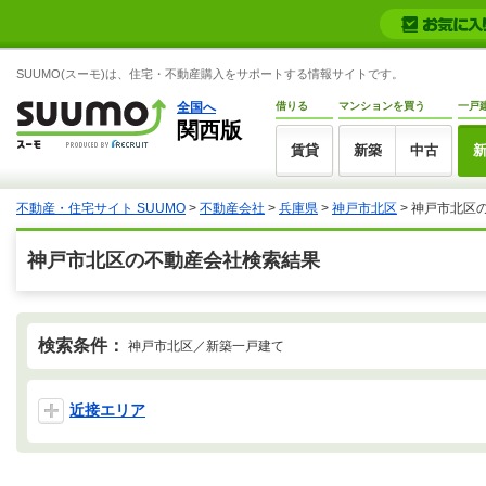
SUUMO(スーモ)は、住宅・不動産購入をサポートする情報サイトです。
全国へ
借りる
マンションを買う
一戸
関西版
賃貸
新築
中古
不動産・住宅サイト SUUMO
>
不動産会社
>
兵庫県
>
神戸市北区
>
神戸市北区
神戸市北区の不動産会社検索結果
検索条件：
神戸市北区／新築一戸建て
近接エリア