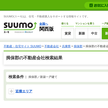
SUUMO(スーモ)は、住宅・不動産購入をサポートする情報サイトです。
全国へ
借りる
マンションを買う
一戸
関西版
賃貸
新築
中古
不動産・住宅サイト SUUMO
>
不動産会社
>
兵庫県
>
揖保郡
>
揖保郡の不動産
揖保郡の不動産会社検索結果
検索条件：
揖保郡／新築一戸建て
近接エリア