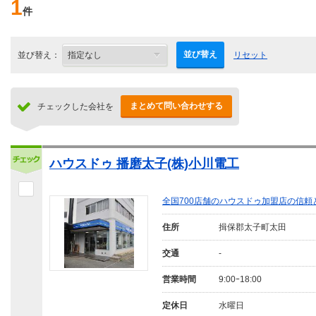
1
件
並び替え
並び替え：
リセット
まとめて問い合わせする
チェックした会社を
ハウスドゥ 播磨太子(株)小川電工
全国700店舗のハウスドゥ加盟店の信
住所
揖保郡太子町太田
交通
-
営業時間
9:00ｰ18:00
定休日
水曜日