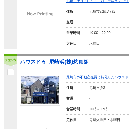
尼崎・伊丹・西宮・川西・宝塚市を中心
住所
尼崎市武庫之荘2
交通
-
営業時間
10:00～20:00
定休日
水曜日
ハウスドゥ 尼崎浜(株)悠真組
尼崎市の不動産売買に特化したハウスド
住所
尼崎市浜3
交通
-
営業時間
10時～17時
定休日
毎週火曜日・水曜日