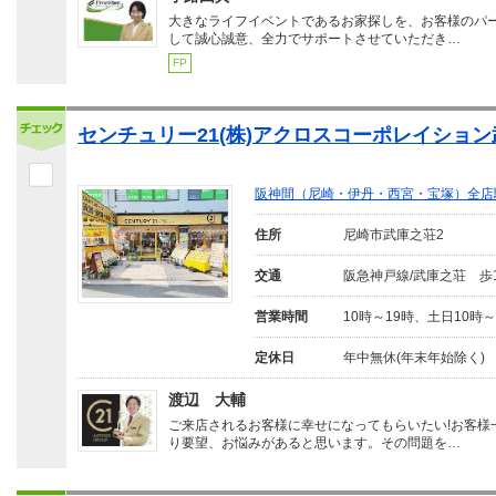
大きなライフイベントであるお家探しを、お客様のパ
して誠心誠意、全力でサポートさせていただき…
FP
センチュリー21(株)アクロスコーポレイショ
阪神間（尼崎・伊丹・西宮・宝塚）全店
住所
尼崎市武庫之荘2
交通
阪急神戸線/武庫之荘 歩
営業時間
10時～19時、土日10時～
定休日
年中無休(年末年始除く)
渡辺 大輔
ご来店されるお客様に幸せになってもらいたい!お客様
り要望、お悩みがあると思います。その問題を…