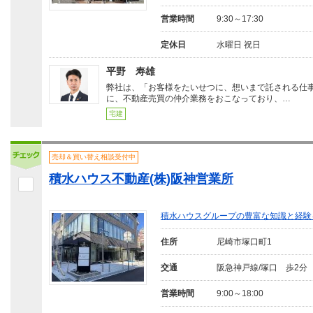
営業時間
9:30～17:30
定休日
水曜日 祝日
平野 寿雄
弊社は、「お客様をたいせつに、想いまで託される仕
に、不動産売買の仲介業務をおこなっており、…
宅建
売却＆買い替え相談受付中
積水ハウス不動産(株)阪神営業所
積水ハウスグループの豊富な知識と経験
住所
尼崎市塚口町1
交通
阪急神戸線/塚口 歩2分
営業時間
9:00～18:00