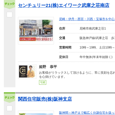
センチュリー21(株)エイワーク武庫之荘南店
尼崎・伊丹・西宮・川西・宝塚市を中心
住所
尼崎市南武庫之荘1
交通
阪急神戸線/武庫之荘 歩
営業時間
10時～19時、土日10時～
定休日
年中無休(年末年始除く)
姫野 恭平
お客様がリラックスして頂けるように、常に笑顔を忘
を心掛けています。
宅建
関西住宅販売(株)阪神支店
阪神間～神戸まで幅広く分譲住宅を扱っ