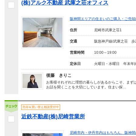
(株)アルク不動産 武庫之荘オフィス
阪神間エリアの住まいのご購入・ご売却
住所
尼崎市武庫之荘1
交通
阪急神戸線/武庫之荘 歩
営業時間
10:00～19:00
定休日
火曜日・水曜日 年末年
後藤 きりこ
お客様それぞれに理想の暮らしがあるからこそ、まず
お話を聞くことを大切にしています。住まい探…
売却＆買い替え相談受付中
近鉄不動産(株)尼崎営業所
尼崎市内・伊丹市内はもちろん、阪神間