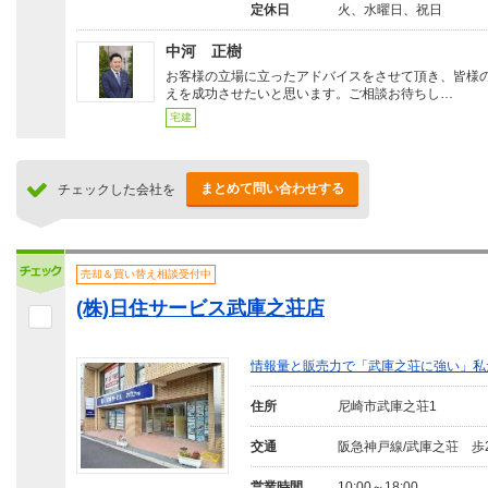
定休日
火、水曜日、祝日
中河 正樹
お客様の立場に立ったアドバイスをさせて頂き、皆様
えを成功させたいと思います。ご相談お待ちし…
宅建
まとめて問い合わせする
チェックした会社を
売却＆買い替え相談受付中
(株)日住サービス武庫之荘店
情報量と販売力で「武庫之荘に強い」私
住所
尼崎市武庫之荘1
交通
阪急神戸線/武庫之荘 歩
営業時間
10:00～18:00