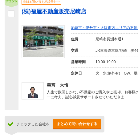
売却＆買い替え相談受付中
(株)福屋不動産販売尼崎店
尼崎市・伊丹市・大阪市内エリアの不動
住所
尼崎市長洲本通1
交通
JR東海道本線/尼崎 歩4
営業時間
10:00-19:00
定休日
火・水(例外有) GW、
善齊 大悟
人生で数回しかない不動産のご購入やご売却。お客様
一に考え、誠心誠意サポートさせていただきま…
まとめて問い合わせする
チェックした会社を