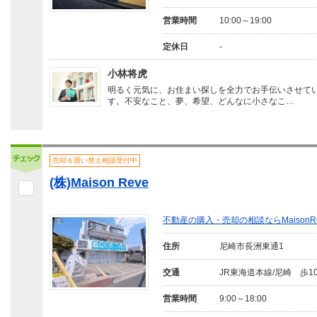
営業時間
10:00～19:00
定休日
-
小林将虎
明るく元気に、お住まい探しを全力でお手伝いさせて
す。不安なこと、夢、希望、どんなに小さなこ…
売却＆買い替え相談受付中
(株)Maison Reve
不動産の購入・売却の相談ならMaison
住所
尼崎市長洲東通1
交通
JR東海道本線/尼崎 歩1
営業時間
9:00～18:00