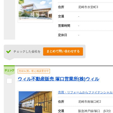
住所
尼崎市水堂町3
交通
-
営業時間
-
定休日
-
まとめて問い合わせする
チェックした会社を
売却＆買い替え相談受付中
ウィル不動産販売 塚口営業所(株)ウィル
売買・リフォームからファイナンシャル
住所
尼崎市南塚口町2
交通
阪急神戸線/塚口 歩3分