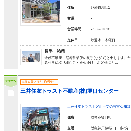
住所
尼崎市潮江1
交通
-
営業時間
9:30～18:20
定休日
毎週水・木曜日
長手 祐積
近鉄不動産 尼崎営業所の長手(ながて)と申します。
意仕事に取り組むことを心掛け、お客様にと…
売却＆買い替え相談受付中
三井住友トラスト不動産(株)塚口センター
三井住友トラストグループの豊富な知識
住所
尼崎市塚口町1
交通
阪急神戸線/塚口 歩2分