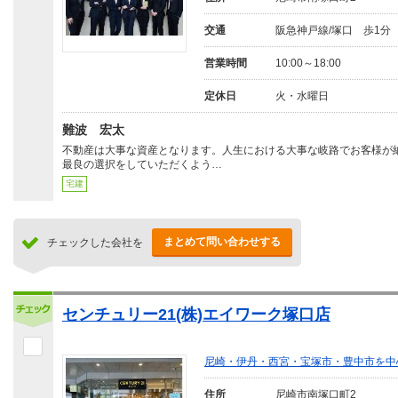
交通
阪急神戸線/塚口 歩1分
営業時間
10:00～18:00
定休日
火・水曜日
難波 宏太
不動産は大事な資産となります。人生における大事な岐路でお客様が
最良の選択をしていただくよう…
宅建
まとめて問い合わせする
チェックした会社を
センチュリー21(株)エイワーク塚口店
尼崎・伊丹・西宮・宝塚市・豊中市を中
住所
尼崎市南塚口町2