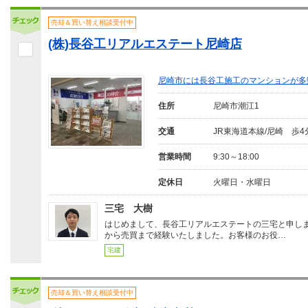
売却＆買い替え相談受付中
(株)長谷工リアルエステート尼崎店
尼崎市には長谷工施工のマンションが多
住所
尼崎市潮江1
交通
JR東海道本線/尼崎 歩4
営業時間
9:30～18:00
定休日
火曜日・水曜日
三宅 大樹
はじめまして、長谷工リアルエステートの三宅と申し
から売買まで経験いたしました。お客様のお役…
宅建
売却＆買い替え相談受付中