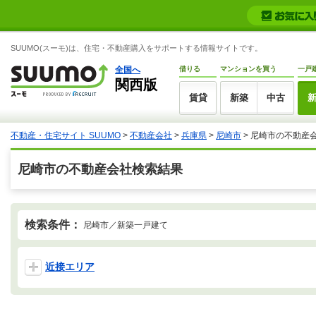
SUUMO(スーモ)は、住宅・不動産購入をサポートする情報サイトです。
全国へ
借りる
マンションを買う
一戸
関西版
賃貸
新築
中古
不動産・住宅サイト SUUMO
>
不動産会社
>
兵庫県
>
尼崎市
>
尼崎市の不動産
尼崎市の不動産会社検索結果
検索条件：
尼崎市／新築一戸建て
近接エリア