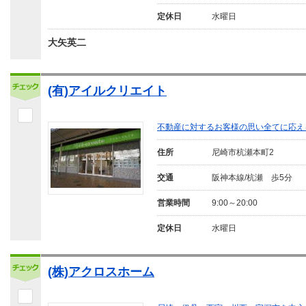
定休日
水曜日
大矢英二
(有)アイルクリエイト
不動産に対するお客様の思い全てに応え
住所
尼崎市杭瀬本町2
交通
阪神本線/杭瀬 歩5分
営業時間
9:00～20:00
定休日
水曜日
(株)アクロスホーム