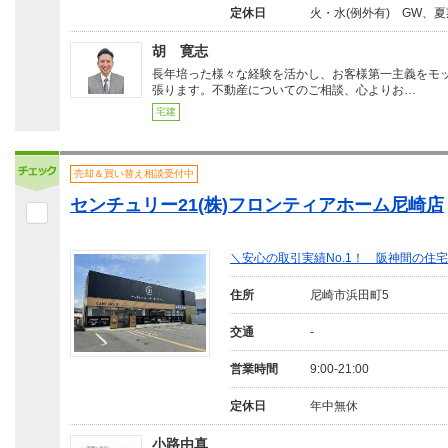
定休日
火・水(例外有) GW、
胡 寛志
長年培った様々な経験を活かし、お客様第一主義をモ
張ります。不動産についてのご相談、心よりお…
宅建
売却＆買い替え相談受付中
センチュリー21(株)フロンティアホーム尼崎店
＼安心の取引実績No.1！ 阪神間の住
住所
尼崎市浜田町5
交通
-
営業時間
9:00-21:00
定休日
年中無休
小路由真