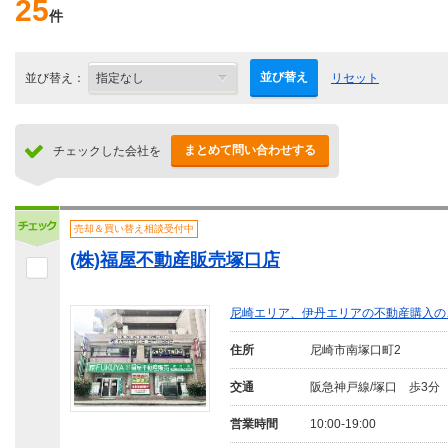
25
件
並び替え
並び替え：
リセット
まとめて問い合わせする
チェックした会社を
売却＆買い替え相談受付中
(株)福屋不動産販売塚口店
尼崎エリア、伊丹エリアの不動産購入の
住所
尼崎市南塚口町2
交通
阪急神戸線/塚口 歩3分
営業時間
10:00-19:00