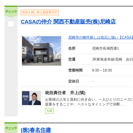
売却＆買い替え相談受付中
CASAの仲介 関西不動産販売(株)尼崎店
尼崎市の物件探しは地元に強い【CAS
住所
尼崎市長洲西通1
交通
JR東海道本線/尼崎 歩2
営業時間
9:30～18:30
定休日
-
統括責任者 井上(慎)
お客様の人生と真剣に向き合い、一人ひとりのニーズ
提案をすることや、ベストなタイミングで決断…
宅建
(株)春名住建