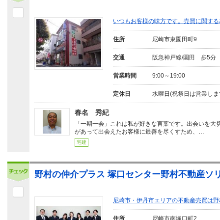
いつもお客様の味方です。売買に関する
住所
尼崎市東園田町9
交通
阪急神戸線/園田 歩5分
営業時間
9:00～19:00
定休日
水曜日(祝祭日は営業しま
春名 秀紀
「一期一会」これは私が好きな言葉です。出会いを大
があって出会えたお客様に最善を尽くすため、…
宅建
野村の仲介プラス 塚口センター野村不動産ソリ
尼崎市・伊丹市エリアの不動産売買は野村
住所
尼崎市南塚口町2