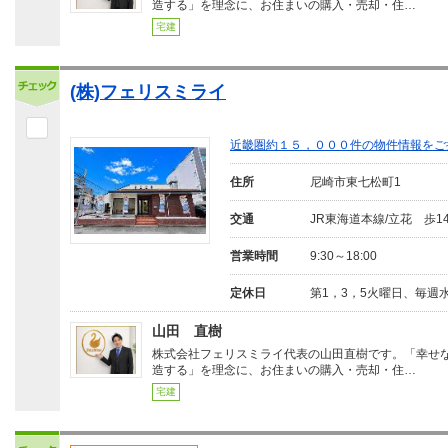
造する」を理念に、お住まいの購入・売却・住…
宅建
(株)フェリスミライ
近畿圏約１５，０００件の物件情報をご
住所
尼崎市東七松町1
交通
JR東海道本線/立花 歩1
営業時間
9:30～18:00
定休日
第1，3，5火曜日、毎週
山田 直樹
株式会社フェリスミライ代表の山田直樹です。「幸せ
造する」を理念に、お住まいの購入・売却・住…
宅建