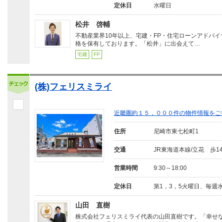
定休日
水曜日
松井 啓輔
不動産業界10年以上、宅建・FP・住宅ローンアドバイ
格を保有しております。「松井」に出会えて…
宅建
FP
(株)フェリスミライ
近畿圏約１５，０００件の物件情報をご
住所
尼崎市東七松町1
交通
JR東海道本線/立花 歩1
営業時間
9:30～18:00
定休日
第1，3，5火曜日、毎週
山田 直樹
株式会社フェリスミライ代表の山田直樹です。「幸せ