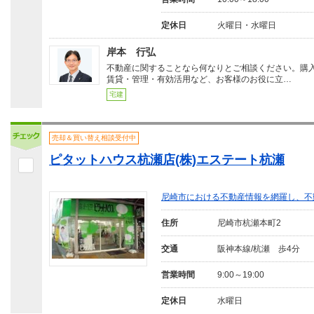
定休日
火曜日・水曜日
岸本 行弘
不動産に関することなら何なりとご相談ください。購
賃貸・管理・有効活用など、お客様のお役に立…
宅建
売却＆買い替え相談受付中
ピタットハウス杭瀬店(株)エステート杭瀬
尼崎市における不動産情報を網羅し、不
住所
尼崎市杭瀬本町2
交通
阪神本線/杭瀬 歩4分
営業時間
9:00～19:00
定休日
水曜日