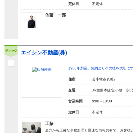
定休日
不定休
佐藤 一郎
エイシン不動産(株)
1988年創業。契約よりその後を大切に
住所
苫小牧市表町2
交通
JR室蘭本線/苫小牧 歩8
営業時間
9:00～18:00
定休日
不定休
工藤
裏方から正確な事務処理と迅速な情報共有で、お客様