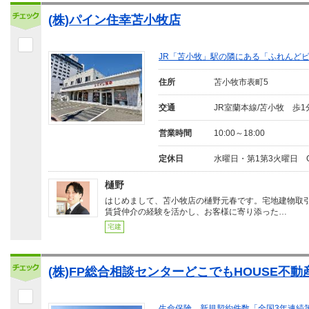
(株)パイン住幸苫小牧店
JR「苫小牧」駅の隣にある「ふれんど
住所
苫小牧市表町5
交通
JR室蘭本線/苫小牧 歩1
営業時間
10:00～18:00
定休日
水曜日・第1第3火曜日 
樋野
はじめまして、苫小牧店の樋野元春です。宅地建物取
賃貸仲介の経験を活かし、お客様に寄り添った…
宅建
(株)FP総合相談センターどこでもHOUSE不動
生命保険、新規契約件数「全国3年連続