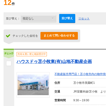
12
件
並び替え
並び替え：
リセット
まとめて問い合わせする
チェックした会社を
売却＆買い替え相談受付中
ハウスドゥ苫小牧東(有)山地不動産企画
不動産販売専門店！苫小牧市内の物件情報
住所
苫小牧市美園町1
交通
JR室蘭本線/苫小牧 より
営業時間
9:30～19:00