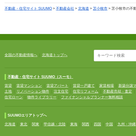
不動産・住宅サイト SUUMO
>
不動産会社
>
北海道
>
苫小牧市
>
苫小牧市の不
全国の不動産情報へ
|
北海道トップへ
不動産・住宅サイト SUUMO（スーモ）
賃貸
|
賃貸マンション
|
賃貸アパート
|
賃貸一戸建て
|
家賃相場
|
新築分譲
土地
|
リノベーション物件
|
注文住宅
|
住宅リフォーム
|
不動産売却・査定
住宅ローン
|
物件ライブラリー
|
ファイナンシャルプランナー無料相談
SUUMOエリアトップへ
北海道
|
東北
|
関東
|
甲信越・北陸
|
東海
|
関西
|
四国
|
中国
|
九州・沖縄