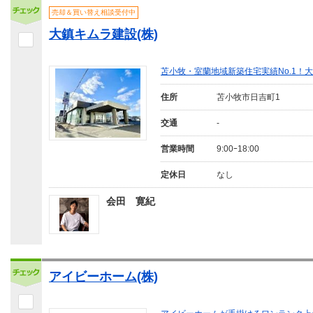
売却＆買い替え相談受付中
大鎮キムラ建設(株)
苫小牧・室蘭地域新築住宅実績No.1！
住所
苫小牧市日吉町1
交通
-
営業時間
9:00ｰ18:00
定休日
なし
会田 寛紀
アイビーホーム(株)