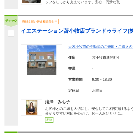
ッフをしっかり支えています。安心・円滑な取…
売却＆買い替え相談受付中
イエステーション苫小牧店プランドゥライフ(株
☆苫小牧市の不動産のご売却・ご購入の
住所
苫小牧市新開町4
交通
-
営業時間
9:30～18:30
定休日
水曜日
滝澤 みち子
お客様とのご縁を大切にし、安心してご相談頂けるよ
分かりやすい対応を心がけ、お一人おひとりに…
宅建