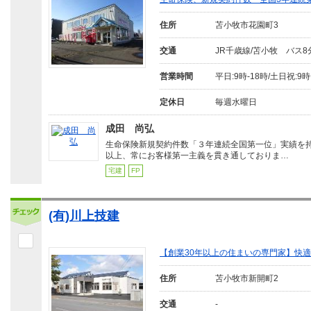
住所
苫小牧市花園町3
交通
JR千歳線/苫小牧 バス
営業時間
平日:9時-18時/土日祝:9時
定休日
毎週水曜日
成田 尚弘
生命保険新規契約件数「３年連続全国第一位」実績を
以上、常にお客様第一主義を貫き通しておりま…
宅建
FP
(有)川上技建
【創業30年以上の住まいの専門家】快
住所
苫小牧市新開町2
交通
-