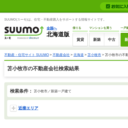
SUUMO(スーモ)は、住宅・不動産購入をサポートする情報サイトです。
全国へ
借りる
マンションを買う
一戸
北海道版
賃貸
新築
中古
不動産・住宅サイト SUUMO
>
不動産会社
>
北海道
>
苫小牧市
>
苫小牧市の不
苫小牧市の不動産会社検索結果
検索条件：
苫小牧市／新築一戸建て
近接エリア