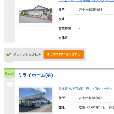
アイビーホームが手掛けるワンランク上
住所
苫小牧市新開町4
交通
-
営業時間
-
定休日
-
まとめて問い合わせする
チェックした会社を
ミライホーム(株)
胆振管内の不動産（売り・買い・仲介）
住所
苫小牧市有明町2
交通
道南バス/有明2丁目 停