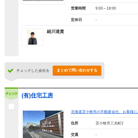
営業時間
9:00～18:00
定休日
-
細川達貴
まとめて問い合わせする
チェックした会社を
(有)住宅工房
北海道苫小牧市の不動産会社。お客様に
住所
苫小牧市三光町2
交通
-