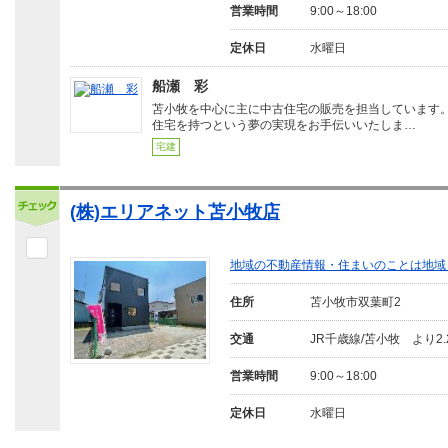
営業時間
9:00～18:00
定休日
水曜日
船瀬 彩
苫小牧を中心に主に中古住宅の販売を担当しています
住宅を持つという夢の実現をお手伝いいたしま…
宅建
(株)エリアネット苫小牧店
地域の不動産情報・住まいのことは地域
住所
苫小牧市双葉町2
交通
JR千歳線/苫小牧 より2.
営業時間
9:00～18:00
定休日
水曜日