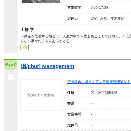
営業時間
9:00-17:00
定休日
GW、お盆、年末年始
土橋 学
不動産を取引する機会は、人生の中で何度もあることでは無く、不安
らない事がたくさんあるかと思…
宅建
(株)Iburi Management
苫小牧市に拠点を置く不動産管理業を主
住所
苫小牧市新開町2
交通
-
営業時間
-
定休日
-