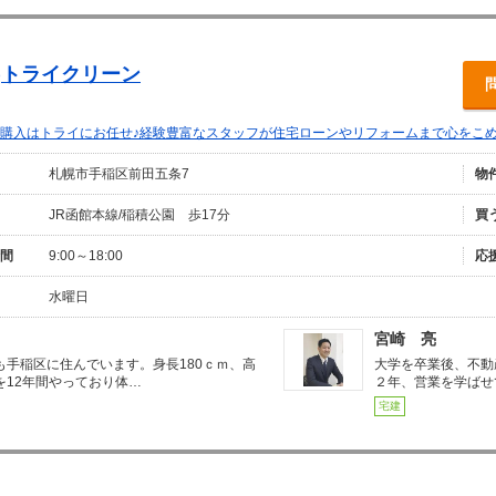
)トライクリーン
購入はトライにお任せ♪経験豊富なスタッフが住宅ローンやリフォームまで心をこめ
札幌市手稲区前田五条7
物
JR函館本線/稲積公園 歩17分
買
間
9:00～18:00
応
水曜日
宮崎 亮
も手稲区に住んでいます。身長180ｃｍ、高
大学を卒業後、不動
を12年間やっており体…
２年、営業を学ばせ
宅建