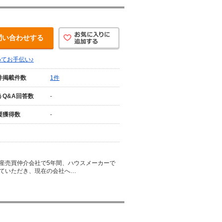
問い合わせする
てお手伝い♪
件掲載件数
1件
うQ&A回答数
-
援獲得数
-
産売買仲介会社で5年間、ハウスメーカーで
ていただき、現在の会社へ…