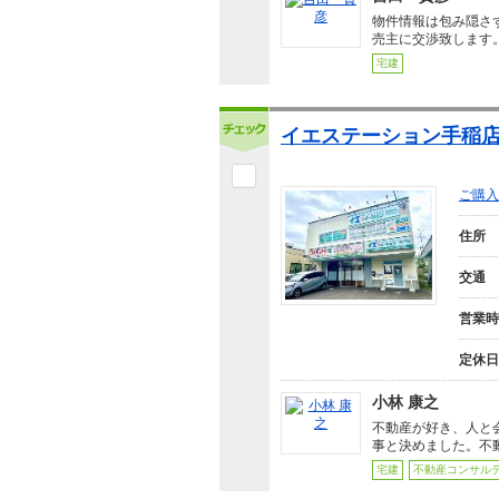
物件情報は包み隠さ
売主に交渉致します
宅建
イエステーション手稲店
ご購入
住所
交通
営業時
定休日
小林 康之
不動産が好き、人と
事と決めました。不
宅建
不動産コンサル