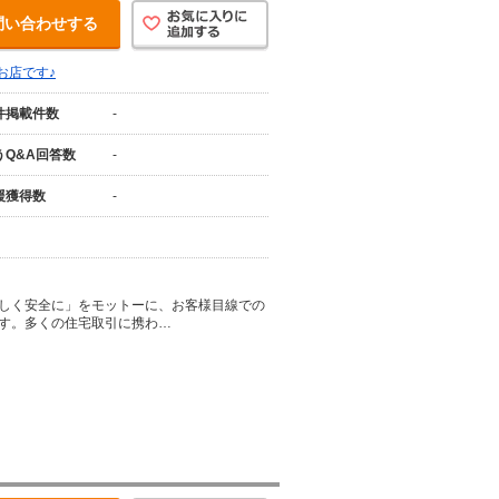
問い合わせする
お店です♪
件掲載件数
-
うQ&A回答数
-
援獲得数
-
しく安全に」をモットーに、お客様目線での
す。多くの住宅取引に携わ…