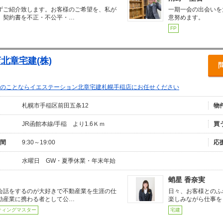
ずご紹介致します。お客様のご希望を、私が
一期一会の出会いを
。契約書を不正・不公平・…
意努めます。
FP
北章宅建(株)
のことならイエステーション北章宅建札幌手稲店にお任せください
札幌市手稲区前田五条12
物
JR函館本線/手稲 より1.6Ｋｍ
買
間
9:30～19:00
応
水曜日 GW・夏季休業・年末年始
蛸星 香奈実
会話をするのが大好きで不動産業を生涯の仕
日々、お客様とのふ
動産業に携わる者として公…
楽しみながら仕事を
ティングマスター
宅建