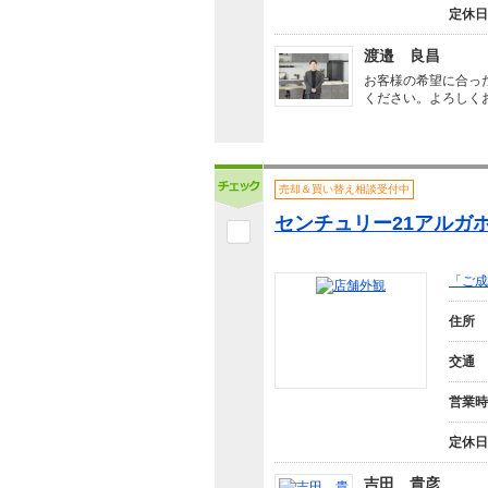
定休日
渡邉 良昌
お客様の希望に合っ
ください。よろしく
売却＆買い替え相談受付中
センチュリー21アルガホ
「ご成
住所
交通
営業時
定休日
吉田 貴彦