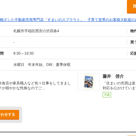
根ざした不動産売買専門店「すまいのスプラウト」 子育て世帯のお客様大歓迎の
札幌市手稲区西宮の沢四条4
物
-
買
間
9:30～19:30
応
水曜日 年末年始、GW、夏季休暇
藤井 啓介
飲食店や家具職人など色々仕事をしてきまし
「住まいの売買は楽
すが穏やかな性格なのでご…
対応を心がけていま
宅建
合わせする