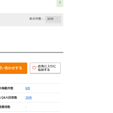
1
表示件数：
問い合わせする
件掲載件数
6件
うQ&A回答数
25件
援獲得数
-