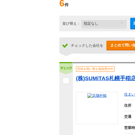
6
件
並び替え：
まとめて問い
チェックした会社を
売却＆買い替え相談受付中
(株)SUMiTAS札幌手稲
住まい
住所
交通
営業時