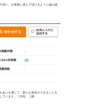
大切に、お客様に喜んで頂けるように誠心誠
問い合わせする
件掲載件数
-
うQ&A回答数
3件
援獲得数
-
れあいを通じて、新たな発見ができることを
しています。ご売却、ご購…