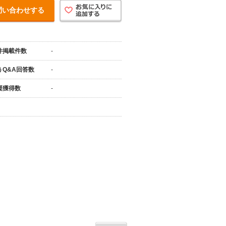
問い合わせする
件掲載件数
-
うQ&A回答数
-
援獲得数
-