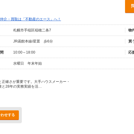
仲介・買取は「不動産のエース」へ！
札幌市手稲区稲穂二条7
物
JR函館本線/星置 歩6分
買
間
10:00～18:00
応
水曜日 年末年始
と正確さが重要です。大手ハウスメーカー・
験と28年の実務実績を活…
合わせする