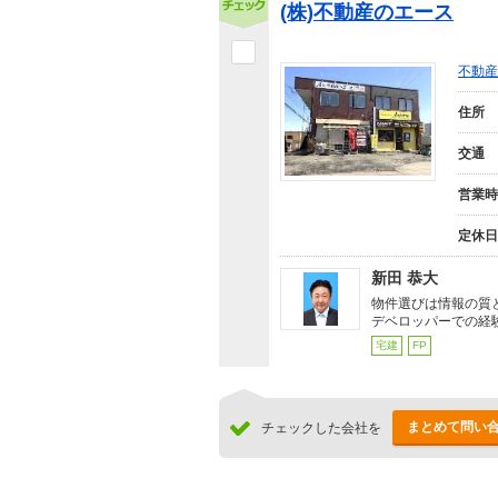
(株)不動産のエース
不動産
住所
交通
営業時
定休日
新田 恭大
物件選びは情報の質
デベロッパーでの経
宅建
FP
まとめて問い
チェックした会社を