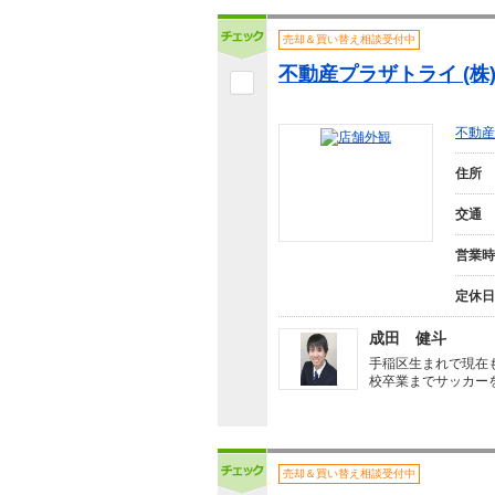
売却＆買い替え相談受付中
不動産プラザトライ (株
不動産
住所
交通
営業時
定休日
成田 健斗
手稲区生まれで現在
校卒業までサッカー
売却＆買い替え相談受付中