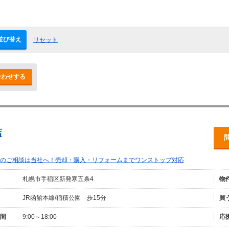
並び替え
リセット
合わせする
店
のご相談は当社へ！売却・購入・リフォームまでワンストップ対応
札幌市手稲区新発寒五条4
物
JR函館本線/稲積公園 歩15分
買
間
9:00～18:00
応