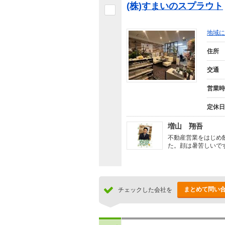
(株)すまいのスプラウト
地域に
住所
交通
営業時
定休日
増山 翔吾
不動産営業をはじめ
た。顔は暑苦しいで
まとめて問い
チェックした会社を