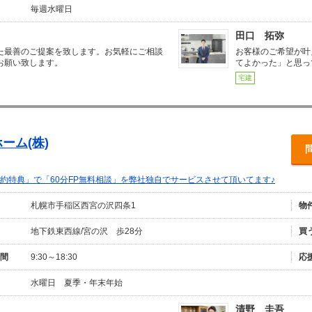
毎週水曜日
田口 拓弥
た最善のご提案を致します。お気軽にご相談
お客様のご希望が叶
お願い致します。
てよかった」と思っ
宅建
ーム(株)
約特典」で「60分FP無料相談」を弊社独自でサービスさせて頂いてます♪
札幌市手稲区西宮の沢四条1
物
地下鉄東西線/宮の沢 歩28分
買
間
9:30～18:30
応
水曜日 夏季・年末年始
清野 圭吾