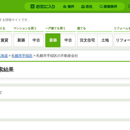
トする情報サイトです。
りる
マンションを買う
一戸建てを買う
建てる
リフォーム
賃貸
新築
中古
新築
中古
注文住宅
土地
リフォ
北海道
>
札幌市手稲区
>
札幌市手稲区の不動産会社
索結果
て