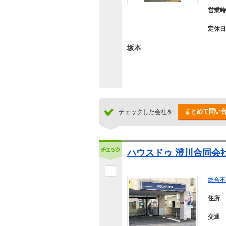
営業時
定休日
坂本
まとめて問い
チェックした会社を
ハウスドゥ 澄川合同会
総合不
住所
交通