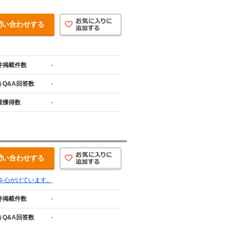
問い合わせする
件掲載件数
-
うQ&A回答数
-
援獲得数
-
問い合わせする
を心がけています。
件掲載件数
-
うQ&A回答数
-