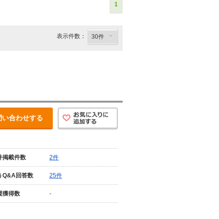
1
表示件数：
問い合わせする
件掲載件数
2件
うQ&A回答数
25件
援獲得数
-