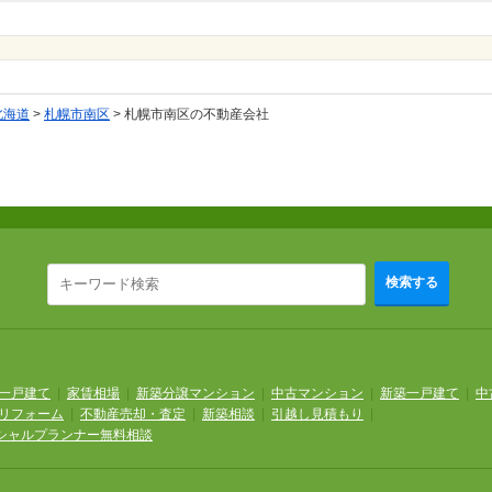
北海道
>
札幌市南区
>
札幌市南区の不動産会社
検索する
一戸建て
|
家賃相場
|
新築分譲マンション
|
中古マンション
|
新築一戸建て
|
中
リフォーム
|
不動産売却・査定
|
新築相談
|
引越し見積もり
|
シャルプランナー無料相談