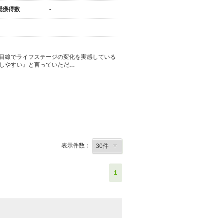
援獲得数
-
目線でライフステージの変化を実感している
しやすい』と言っていただ…
表示件数：
1