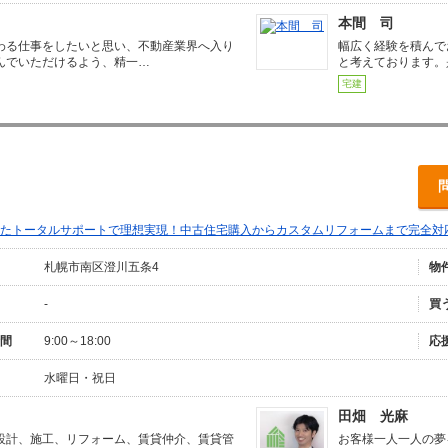
本間 司
わる仕事をしたいと思い、不動産業界へ入り
幅広く経験を積んで
んでいただけるよう、精一…
と考えております。
宅建
たトータルサポートで理想実現！中古住宅購入からカスタムリフォームまで完全対
札幌市南区澄川五条4
物
-
買
間
9:00～18:00
応
水曜日・祝日
田畑 光麻
設計、施工、リフォーム、賃貸仲介、賃貸管
お客様一人一人の夢