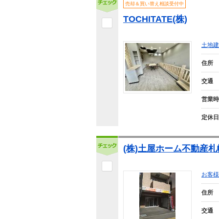
売却＆買い替え相談受付中
TOCHITATE(株)
土地建
住所
交通
営業時
定休日
(株)土屋ホーム不動産
お客様
住所
交通