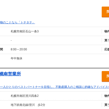
物のことなら「トチタテ」
札幌市南区石山一条3
物
-
買
間
8:00～20:00
応
年中無休
札幌南営業所
一人ひとりのベストパートナーを目指し、不動産購入のご相談に的確なアドバイス
札幌市南区澄川四条2
物
地下鉄南北線/澄川 歩2分
買