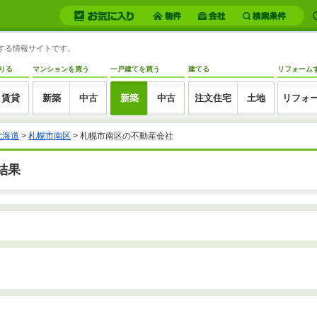
トする情報サイトです。
りる
マンションを買う
一戸建てを買う
建てる
リフォーム
賃貸
新築
中古
新築
中古
注文住宅
土地
リフォ
北海道
>
札幌市南区
>
札幌市南区の不動産会社
結果