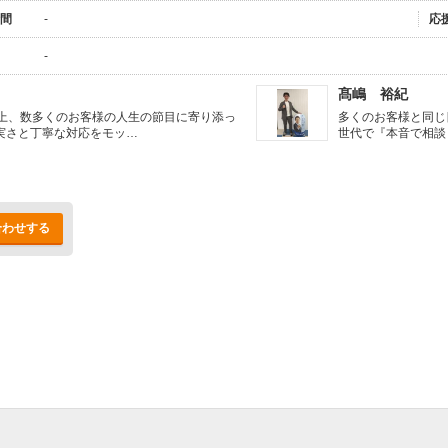
間
-
応
-
髙嶋 裕紀
以上、数多くのお客様の人生の節目に寄り添っ
多くのお客様と同じ
実さと丁寧な対応をモッ…
世代で『本音で相談
合わせする