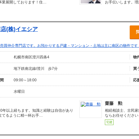
事業展開しております！住…
お手伝いします。理
店(株)イエシア
売買仲介専門店です。お預かりする戸建・マンション・土地は主に南区の物件です
札幌市南区澄川四条4
物
地下鉄南北線/澄川 歩7分
買
間
09:00～18:00
応
水曜日
齋藤 勲
20年以上経ちます。知識と経験は自信があり
相続相談士、古民家
立てるように精一杯お手…
ならお任せください
宅建