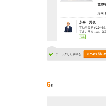
営業時
定休日
永峯 秀俊
不動産業界で15年
てまいりました。誠
宅建
まとめて問い
チェックした会社を
6
件