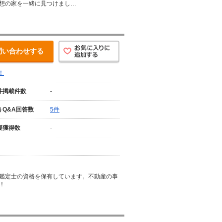
想の家を一緒に見つけまし…
問い合わせする
！
件掲載件数
-
うQ&A回答数
5件
援獲得数
-
鑑定士の資格を保有しています。不動産の事
！