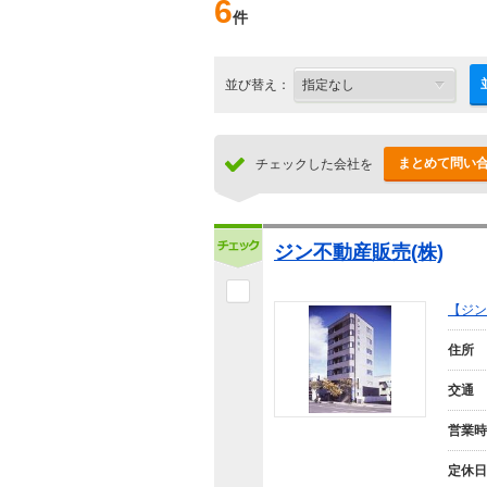
6
件
並び替え：
まとめて問い
チェックした会社を
ジン不動産販売(株)
【ジン
住所
交通
営業時
定休日