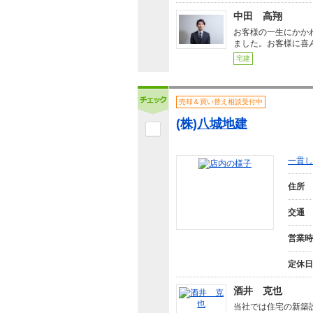
中田 高翔
お客様の一生にかか
ました。お客様に喜
宅建
売却＆買い替え相談受付中
(株)八城地建
一貫し
住所
交通
営業時
定休日
酒井 克也
当社では住宅の新築