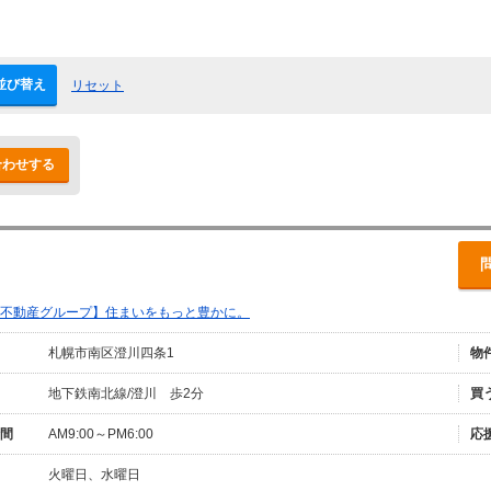
並び替え
リセット
合わせする
不動産グループ】住まいをもっと豊かに。
札幌市南区澄川四条1
物
地下鉄南北線/澄川 歩2分
買
間
AM9:00～PM6:00
応
火曜日、水曜日