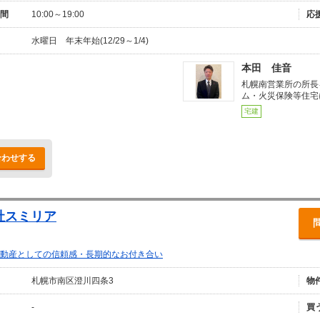
間
10:00～19:00
応
水曜日 年末年始(12/29～1/4)
本田 佳音
札幌南営業所の所長
ム・火災保険等住宅
宅建
合わせする
社スミリア
動産としての信頼感・長期的なお付き合い
札幌市南区澄川四条3
物
-
買