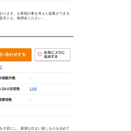
おります。お客様の事を考えた提案ができる
是非とも、御用命ください…
問い合わせする
応
件掲載件数
-
うQ&A回答数
14件
援獲得数
-
を大切にし、最適な住まい探しを心を込めて