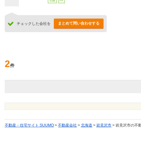
宅建
FP
まとめて問い合わせする
チェックした会社を
2
件
不動産・住宅サイト SUUMO
>
不動産会社
>
北海道
>
岩見沢市
>
岩見沢市の不