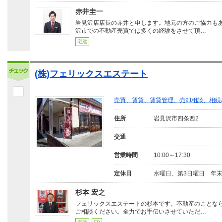
赤井圭一
岩見沢店店長の赤井と申します。地元の方のご協力も
沢市での不動産売買では多くの経験をさせて頂…
宅建
(株)フェリックスエステート
売買、賃貸、賃貸管理、売却相談、相続
住所
岩見沢市四条西2
交通
-
営業時間
10:00～17:30
定休日
水曜日、第3日曜日 年
杉本 宏之
フェリックスエステートの杉本です。不動産のことな
ご相談ください。全力でお手伝いさせていただ…