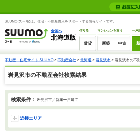
SUUMO(スーモ)は、住宅・不動産購入をサポートする情報サイトです。
全国へ
借りる
マンションを買う
一戸
北海道版
賃貸
新築
中古
不動産・住宅サイト SUUMO
>
不動産会社
>
北海道
>
岩見沢市
>
岩見沢市の不
岩見沢市の不動産会社検索結果
検索条件：
岩見沢市／新築一戸建て
近接エリア