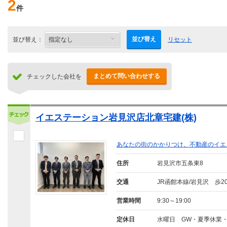
2
件
並び替え
並び替え：
リセット
まとめて問い合わせする
チェックした会社を
イエステーション岩見沢店北章宅建(株)
あなたの街のかかりつけ、不動産のイエ
住所
岩見沢市五条東8
交通
JR函館本線/岩見沢 歩2
営業時間
9:30～19:00
定休日
水曜日 GW・夏季休業