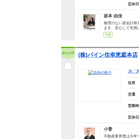
定休日
坂本 由佳
無理のない資金計画
ます。安心して売買
宅建
(株)パイン住幸恵庭本店
JR「
住所
交通
営業時
定休日
小菅
不動産業界歴は今年