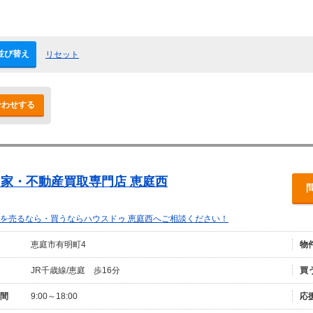
並び替え
リセット
合わせする
 家・不動産買取専門店 恵庭西
を売るなら・買うならハウスドゥ 恵庭西へご相談ください！
恵庭市有明町4
物
JR千歳線/恵庭 歩16分
買
間
9:00～18:00
応