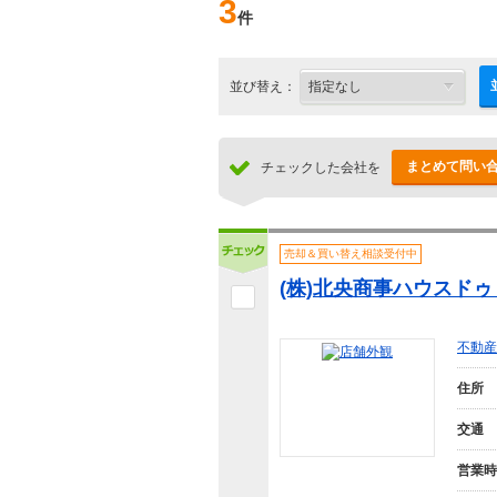
3
件
並び替え：
まとめて問い
チェックした会社を
売却＆買い替え相談受付中
(株)北央商事ハウスドゥ
不動産
住所
交通
営業時