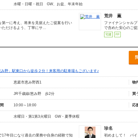
水曜・日曜・祝日 GW、お盆、年末年始
荒井 薫
を第一に考え、将来を見据えたご提案を行い
ファイナンシャルプ
いただけるよう、丁寧にサ…
で含めた安心のご提
宅建
FP
恵み野」駅東口から徒歩２分！来客用の駐車場もございます♪
恵庭市恵み野西1
物
JR千歳線/恵み野 歩2分
買
間
10:00～18:00
応
水曜日・第1第3火曜日 GW・夏季休暇
珍名
で17年目になり過去の業務や自身の経験で知
初めまして！ パイ