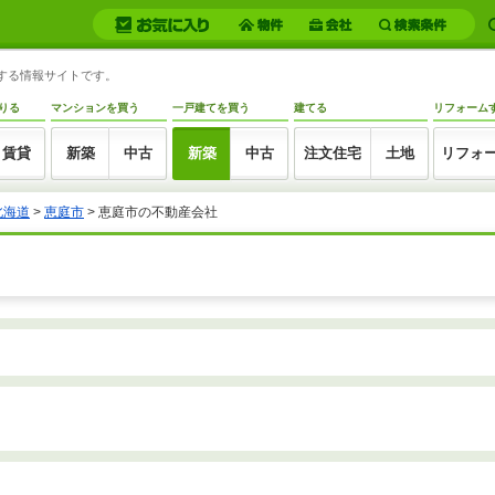
トする情報サイトです。
りる
マンションを買う
一戸建てを買う
建てる
リフォーム
賃貸
新築
中古
新築
中古
注文住宅
土地
リフォ
北海道
>
恵庭市
>
恵庭市の不動産会社