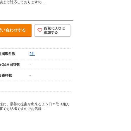
談まで対応しておりますの…
問い合わせする
件掲載件数
2件
うQ&A回答数
-
援獲得数
-
様に、最善の提案が出来るよう日々取り組ん
事でも結構ですのでお気軽…