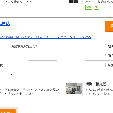
た。どんな些細なことで…
宅から、収益物件相
宅建
FP
広島店
のご相談は当社へ！売却・購入・リフォームまでワンストップ対応
恵庭市恵み野里美2
物
-
買
間
-
応
-
溝渕 慎太朗
ある不動産購入。不安なことも多いかと思い
お客様の希望が叶う
培った「悩みや想いに寄り…
でおります。些細な