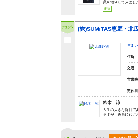
識を増やして来まし
宅建
(株)SUMiTAS恵庭・北
住まい
住所
交通
営業時
定休日
鈴木 涼
人生の大きな節目で
ますが、教員時代に