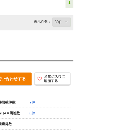
1
表示件数：
問い合わせする
件掲載件数
7件
うQ&A回答数
8件
援獲得数
-