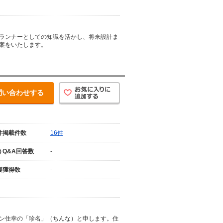
ランナーとしての知識を活かし、将来設計ま
案をいたします。
問い合わせする
件掲載件数
16件
うQ&A回答数
-
援獲得数
-
ン住幸の「珍名」（ちんな）と申します。住