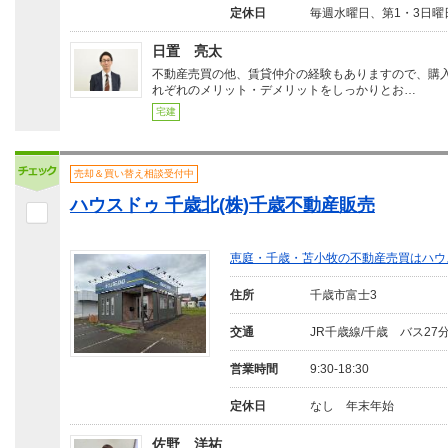
定休日
毎週水曜日、第1・3日曜
日置 亮太
不動産売買の他、賃貸仲介の経験もありますので、購
れぞれのメリット・デメリットをしっかりとお…
宅建
売却＆買い替え相談受付中
ハウスドゥ 千歳北(株)千歳不動産販売
恵庭・千歳・苫小牧の不動産売買はハウ
住所
千歳市富士3
交通
JR千歳線/千歳 バス27
営業時間
9:30-18:30
定休日
なし 年末年始
佐野 洋祐