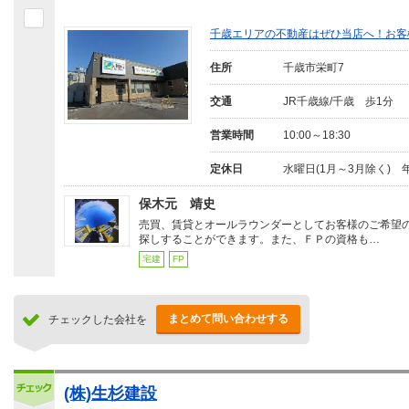
千歳エリアの不動産はぜひ当店へ！お客
住所
千歳市栄町7
交通
JR千歳線/千歳 歩1分
営業時間
10:00～18:30
定休日
水曜日(1月～3月除く) 
保木元 靖史
売買、賃貸とオールラウンダーとしてお客様のご希望
探しすることができます。また、ＦＰの資格も…
宅建
FP
まとめて問い合わせする
チェックした会社を
(株)生杉建設