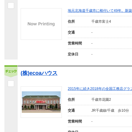
地元北海道千歳市に根付いて49年。新
住所
千歳市富士4
交通
-
営業時間
-
定休日
-
(株)ecoaハウス
2015年に続き2018年の全国工務店
住所
千歳市花園2
交通
JR千歳線/千歳 歩10分
営業時間
-