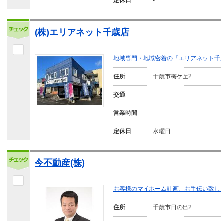
定休日
-
(株)エリアネット千歳店
地域専門・地域密着の『エリアネット千
住所
千歳市梅ケ丘2
交通
-
営業時間
-
定休日
水曜日
今不動産(株)
お客様のマイホーム計画、お手伝い致し
住所
千歳市日の出2