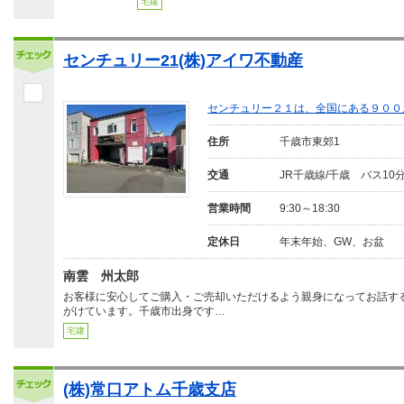
宅建
センチュリー21(株)アイワ不動産
センチュリー２１は、全国にある９００
住所
千歳市東郊1
交通
JR千歳線/千歳 バス1
営業時間
9:30～18:30
定休日
年末年始、GW、お盆
南雲 州太郎
お客様に安心してご購入・ご売却いただけるよう親身になってお話す
がけています。千歳市出身です…
宅建
(株)常口アトム千歳支店