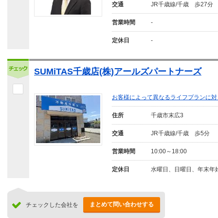
交通
JR千歳線/千歳 歩27分
営業時間
-
定休日
-
SUMiTAS千歳店(株)アールズパートナーズ
お客様によって異なるライフプランに対
住所
千歳市末広3
交通
JR千歳線/千歳 歩5分
営業時間
10:00～18:00
定休日
水曜日、日曜日、年末年
まとめて問い合わせする
チェックした会社を