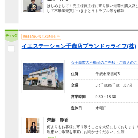
はじめまして！売主様買主様に寄り添い最善の購入及
して不動産売買につきまとうトラブル等を解決…
売却＆買い替え相談受付中
イエステーション千歳店プランドゥライフ(株)
☆千歳市の不動産のご売却・ご購入のこ
住所
千歳市東雲町5
交通
JR千歳線/千歳 歩7分
営業時間
9:30～18:30
定休日
水曜日
齊藤 静香
何よりもお客様に寄り添うことを大切にしております
理想やご希望を率直にお聞かせください。生涯…