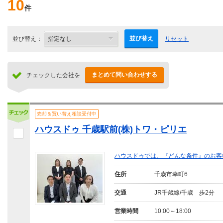
10
件
並び替え
並び替え：
リセット
まとめて問い合わせする
チェックした会社を
売却＆買い替え相談受付中
ハウスドゥ 千歳駅前(株)トワ・ピリエ
ハウスドゥでは、『どんな条件』のお客
住所
千歳市幸町6
交通
JR千歳線/千歳 歩2分
営業時間
10:00～18:00