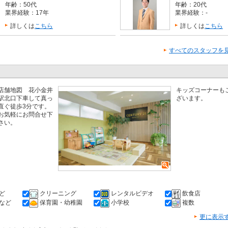
年齢：50代
年齢：20代
業界経験：17年
業界経験：-
詳しくは
こちら
詳しくは
こちら
すべてのスタッフを
店舗地図 花小金井
キッズコーナーも
駅北口下車して真っ
ざいます。
直ぐ徒歩3分です。
お気軽にお問合せ下
さい。
ど
クリーニング
レンタルビデオ
飲食店
など
保育園・幼稚園
小学校
複数
更に表示