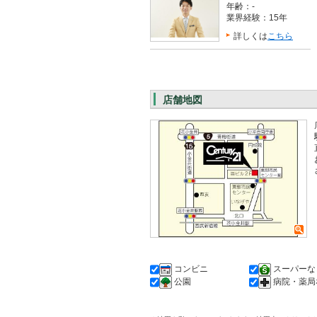
年齢：-
業界経験：15年
詳しくは
こちら
店舗地図
コンビニ
スーパーな
公園
病院・薬局