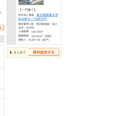
【一戸建て】
さ
東京都西東京市
所在地と価格：
向台町６ / 7348万円
物件最寄り駅：
西武新宿線「花小
金井」歩19分
2
土地面積：
163.45m
2
建物面積：
118.91m
（実測）
間取り：
3LDK+2S（納戸）
まとめて