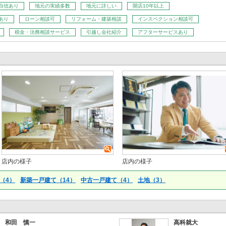
自信あり
地元の実績多数
地元に詳しい
開店10年以上
あり
ローン相談可
リフォーム・建築相談
インスペクション相談可
税金・法務相談サービス
引越し会社紹介
アフターサービスあり
店内の様子
店内の様子
（4）
新築一戸建て（14）
中古一戸建て（4）
土地（3）
和田 慎一
高科就大