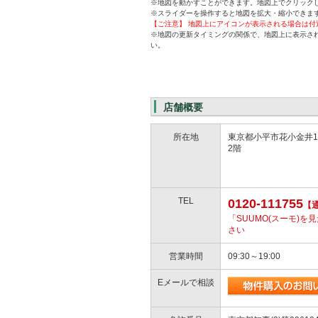
※地図を動かすことができます。地図上でクリック
※スライダーを操作すると地図を拡大・縮小できま
【ご注意】 地図上にアイコンが表示される場合は
※地図の更新タイミングの関係で、地図上に表示さ
い。
店舗概要
所在地
東京都小平市花小金井1-
2階
TEL
0120-111755
【
「SUUMO(スーモ)
さい
営業時間
09:30～19:00
Eメールで相談