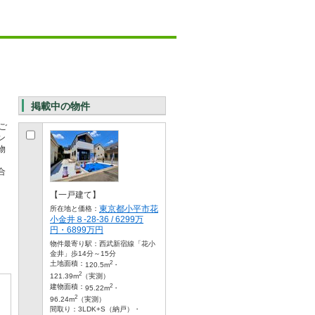
掲載中の物件
ご
ン
物
。
合
【一戸建て】
東京都小平市花
所在地と価格：
小金井８-28-36 / 6299万
円・6899万円
物件最寄り駅：
西武新宿線「花小
金井」歩14分～15分
2
土地面積：
120.5m
・
2
121.39m
（実測）
2
建物面積：
95.22m
・
2
96.24m
（実測）
間取り：
3LDK+S（納戸）・