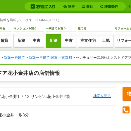
情報を掲載しています。SUUMO(スーモ)
りる
マンションを買う
一戸建てを買う
建てる
リフォーム
賃貸
新築
中古
新築
中古
注文住宅
土地
リフォ
>
新築一戸建て
>
新築一戸建て 関東
>
東京都
> センチュリー21(株)ネクストドア
トドア花小金井店の店舗情報
地図を見る
花小金井1-7-13 サンビル花小金井2階
花小金井 歩3分