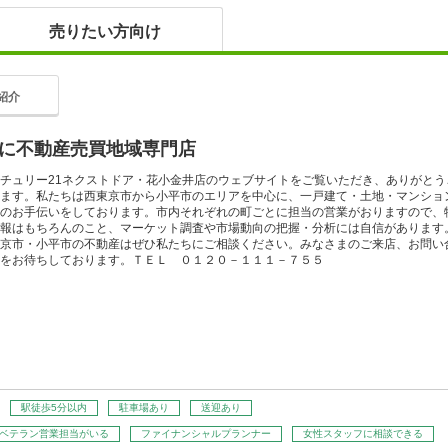
売りたい方向け
紹介
に不動産売買地域専門店
チュリー21ネクストドア・花小金井店のウェブサイトをご覧いただき、ありがとう
ます。私たちは西東京市から小平市のエリアを中心に、一戸建て・土地・マンショ
のお手伝いをしております。市内それぞれの町ごとに担当の営業がおりますので、
報はもちろんのこと、マーケット調査や市場動向の把握・分析には自信があります
京市・小平市の不動産はぜひ私たちにご相談ください。みなさまのご来店、お問い
をお待ちしております。ＴＥＬ ０１２０－１１１－７５５
駅徒歩5分以内
駐車場あり
送迎あり
のベテラン営業担当がいる
ファイナンシャルプランナー
女性スタッフに相談できる