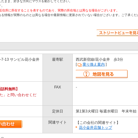
したまま、好きな方向にマウスを動かしてください。
す。
付近住所に所在することを表すものであり、実際の所在地とは異なる場合がございます。
れる情報が実際のものとは異なる場合や最新情報に更新されていない場合がございます。ご了承くだ
7-13 サンビル花小金井
最寄駅
西武新宿線/花小金井 歩3分
[
乗り換え案内
]
FAX
-
通話料無料】
を見た」と問い合わせくだ
定休日
第1第3火曜日 毎週水曜日 年末年始
関連サイト
【この会社の関連サイト】
花小金井店舗トップ