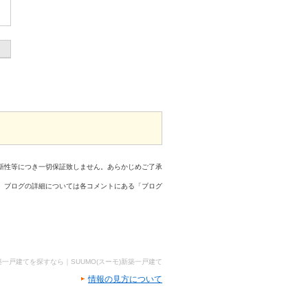
新性等につき一切保証致しません。あらかじめご了承
、ブログの詳細については各コメントにある「ブログ
築一戸建てを探すなら｜SUUMO(スーモ)新築一戸建て
情報の見方について