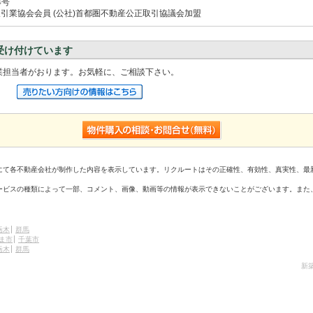
4号
取引業協会会員 (公社)首都圏不動産公正取引協議会加盟
受け付けています
業担当者がおります。お気軽に、ご相談下さい。
にて各不動産会社が制作した内容を表示しています。リクルートはその正確性、有効性、真実性、最
ービスの種類によって一部、コメント、画像、動画等の情報が表示できないことがございます。また
栃木
群馬
ま市
千葉市
栃木
群馬
新