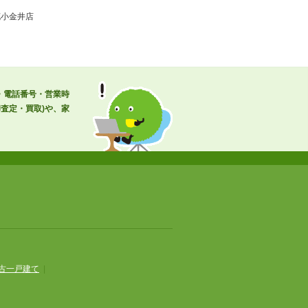
花小金井店
・電話番号・営業時
査定・買取)や、家
古一戸建て
|