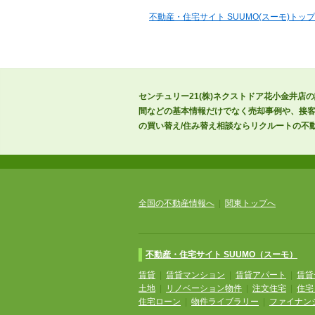
不動産・住宅サイト SUUMO(スーモ)トップ
センチュリー21(株)ネクストドア花小金井店
間などの基本情報だけでなく売却事例や、接客
の買い替え/住み替え相談ならリクルートの不動
全国の不動産情報へ
|
関東トップへ
不動産・住宅サイト SUUMO（スーモ）
賃貸
|
賃貸マンション
|
賃貸アパート
|
賃貸
土地
|
リノベーション物件
|
注文住宅
|
住宅
住宅ローン
|
物件ライブラリー
|
ファイナン