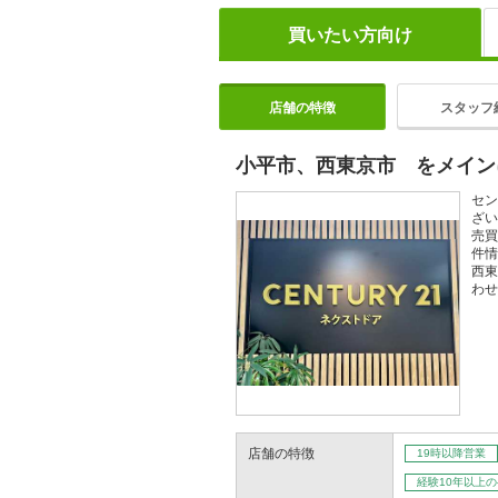
買いたい方向け
店舗の特徴
スタッフ
小平市、西東京市 をメイン
セン
ざい
売買
件情
西東
わせ
店舗の特徴
19時以降営業
経験10年以上