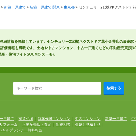
>
新築一戸建て
>
新築一戸建て 関東
>
東京都
> センチュリー21(株)ネクストドア
の詳細情報を掲載しています。センチュリー21(株)ネクストドア花小金井店の最寄駅
評価情報も満載です。土地や中古マンション、中古一戸建てなどの不動産売買(売却
産・住宅サイトSUUMO(スーモ)。
検索する
一戸建て
|
家賃相場
|
新築分譲マンション
|
中古マンション
|
新築一戸建て
|
中
リフォーム
|
不動産売却・査定
|
新築相談
|
引越し見積もり
|
シャルプランナー無料相談