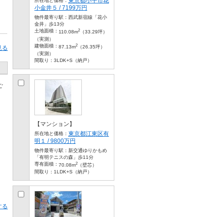
東京都小平市花
所在地と価格：
小金井５ / 7199万円
物件最寄り駅：
西武新宿線「花小
金井」歩13分
2
土地面積：
110.08m
（33.29坪）
（実測）
2
建物面積：
87.13m
（26.35坪）
見る
（実測）
間取り：
3LDK+S（納戸）
ご
【マンション】
東京都江東区有
所在地と価格：
明１ / 9800万円
物件最寄り駅：
新交通ゆりかもめ
「有明テニスの森」歩11分
2
専有面積：
70.08m
（壁芯）
間取り：
1LDK+S（納戸）
する