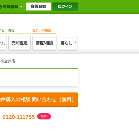
する
売る
住まいの相談
ーム
売却査定
講座/相談
暮らし
花小金井店
物件購入の相談 問い合わせ（無料）
0120-111755
無料