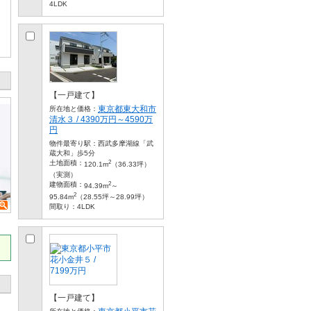
4LDK
【一戸建て】
東京都東大和市
所在地と価格：
清水３ / 4390万円～4590万
円
物件最寄り駅：
西武多摩湖線「武
蔵大和」歩5分
2
土地面積：
120.1m
（36.33坪）
（実測）
2
建物面積：
94.39m
～
2
95.84m
（28.55坪～28.99坪）
間取り：
4LDK
【一戸建て】