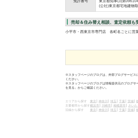
免許番号
東京都知事(3)第09610
(公社)東京都宅地建物
売却＆住み替え相談、査定依頼も
小平市・西東京市専門店 各町名ごとに営
※スタッフページのブログは、外部ブログサービス
ください。
※スタッフページのブログは情報提供元のブログサ
を見る」からご確認ください。
エリアから探す
東京
神奈川
埼玉
千葉
茨城
主要都市から探す
横浜市
川崎市
相模原市
さいた
沿線から探す
東京
神奈川
埼玉
千葉
茨城