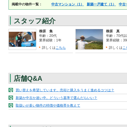
掲載中の物件一覧：
中古マンション（1）
新築一戸建て（1）
中古
スタッフ紹介
柳原 集
柳原 真
年齢：20代
年齢：70代
業界経験：1年
業界経験：3
詳しくは
こちら
詳しくは
こ
店舗Q&A
Q
買い替えを希望しています。売却と購入をうまく進めるコツは？
Q
新築か中古か迷い中。どういう基準で選んだらいい？
Q
取扱いが多い物件の特徴や価格帯を教えて