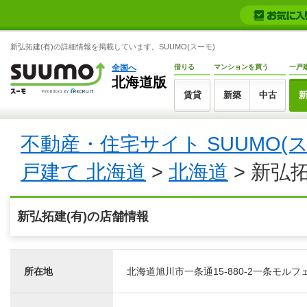
新弘拓建(有)の詳細情報を掲載しています。SUUMO(スーモ)
全国へ
借りる
マンションを買う
一戸
北海道版
賃貸
新築
中古
不動産・住宅サイト SUUMO(
戸建て 北海道
>
北海道
> 新弘拓
新弘拓建(有)の店舗情報
所在地
北海道旭川市一条通15-880-2一条モルフ