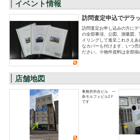
イベント情報
訪問査定申込でデラ
訪問査定お申し込みの方にデ
の全部事項、公図、測量図、
イリングして進呈これさえあ
なカバーも付けます、いつ売
ださい。※物件資料は全部揃
店舗地図
事務所所在ビル 一
条モルフェビル2Ｆ
です