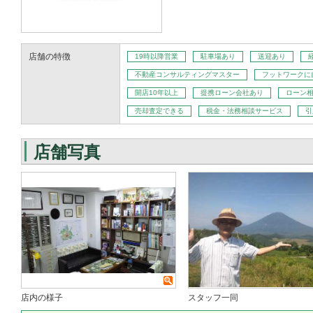
店舗の特徴
19時以降営業
駐車場あり
送迎あり
不動産コンサルティングマスター
フットワークに
開店10年以上
提携ローン会社あり
ローン
売却査定できる
税金・法務相談サービス
引
店舗写真
店内の様子
スタッフ一同