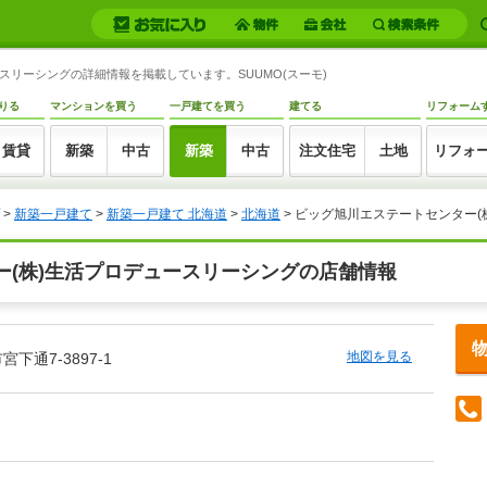
スリーシングの詳細情報を掲載しています。SUUMO(スーモ)
りる
マンションを買う
一戸建てを買う
建てる
リフォーム
賃貸
新築
中古
新築
中古
注文住宅
土地
リフォ
>
新築一戸建て
>
新築一戸建て 北海道
>
北海道
> ビッグ旭川エステートセンター(
ー(株)生活プロデュースリーシングの店舗情報
地図を見る
下通7-3897-1