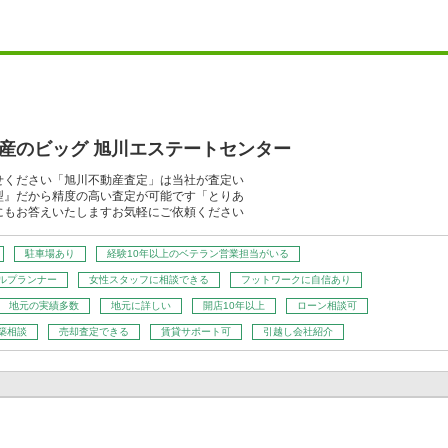
産のビッグ 旭川エステートセンター
せください「旭川不動産査定」は当社が査定い
型』だから精度の高い査定が可能です「とりあ
にもお答えいたしますお気軽にご依頼ください
駐車場あり
経験10年以上のベテラン営業担当がいる
ルプランナー
女性スタッフに相談できる
フットワークに自信あり
地元の実績多数
地元に詳しい
開店10年以上
ローン相談可
築相談
売却査定できる
賃貸サポート可
引越し会社紹介