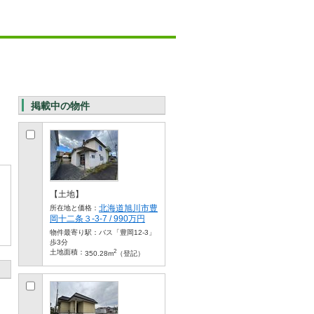
掲載中の物件
【土地】
北海道旭川市豊
所在地と価格：
岡十二条３-3-7 / 990万円
物件最寄り駅：
バス「豊岡12-3」
歩3分
2
土地面積：
350.28m
（登記）