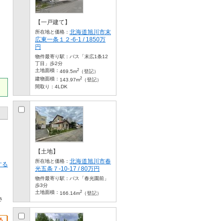
【一戸建て】
北海道旭川市末
所在地と価格：
広東一条１２-6-1 / 1850万
円
物件最寄り駅：
バス「末広1条12
丁目」歩2分
2
土地面積：
469.5m
（登記）
2
建物面積：
143.97m
（登記）
間取り：
4LDK
【土地】
北海道旭川市春
所在地と価格：
する
光五条７-10-17 / 80万円
物件最寄り駅：
バス「春光園前」
歩3分
2
土地面積：
166.14m
（登記）
さ