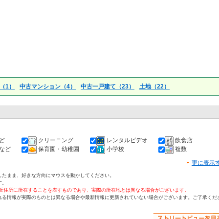
（1）
中古マンション（4）
中古一戸建て（23）
土地（22）
ど
クリーニング
レンタルビデオ
飲食店
など
保育園・幼稚園
小学校
複数
更に表示
したまま、好きな方向にマウスを動かしてください。
す。
付近住所に所在することを表すものであり、実際の所在地とは異なる場合がございます。
れる情報が実際のものとは異なる場合や最新情報に更新されていない場合がございます。ご了承くだ