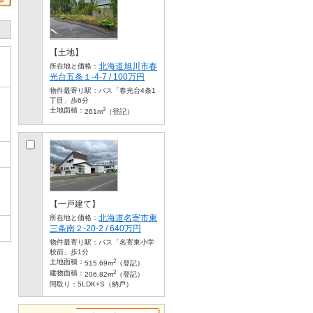
【土地】
北海道旭川市春
所在地と価格：
光台五条１-4-7 / 100万円
物件最寄り駅：
バス「春光台4条1
丁目」歩6分
2
土地面積：
261m
（登記）
【一戸建て】
北海道名寄市東
所在地と価格：
三条南２-20-2 / 640万円
物件最寄り駅：
バス「名寄東小学
校前」歩1分
2
土地面積：
515.69m
（登記）
2
建物面積：
206.82m
（登記）
間取り：
5LDK+S（納戸）