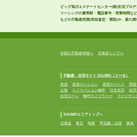
ビッグ旭川エステートセンター(株)生活プロ
リーシングの最寄駅・電話番号・営業時間な
などの不動産売買(売却査定・買取)や、家の買
全国の不動産情報へ
|
北海道トップへ
不動産・住宅サイト SUUMO（スーモ）
賃貸
|
賃貸マンション
|
賃貸アパート
|
賃貸
土地
|
リノベーション物件
|
注文住宅
|
住宅
住宅ローン
|
物件ライブラリー
|
ファイナン
SUUMOエリアトップへ
北海道
|
東北
|
関東
|
甲信越・北陸
|
東海