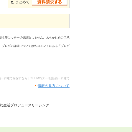
まとめて
新性等につき一切保証致しません。あらかじめご了承
、ブログの詳細については各コメントにある「ブログ
築一戸建てを探すなら｜SUUMO(スーモ)新築一戸建て
情報の見方について
株)生活プロデュースリーシング