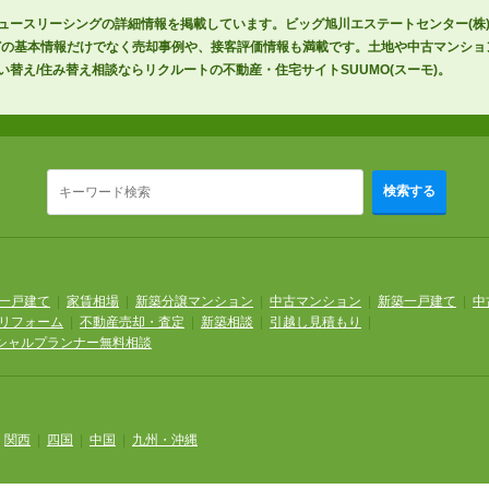
デュースリーシングの詳細情報を掲載しています。ビッグ旭川エステートセンター(株
どの基本情報だけでなく売却事例や、接客評価情報も満載です。土地や中古マンショ
い替え/住み替え相談ならリクルートの不動産・住宅サイトSUUMO(スーモ)。
検索する
一戸建て
|
家賃相場
|
新築分譲マンション
|
中古マンション
|
新築一戸建て
|
中
リフォーム
|
不動産売却・査定
|
新築相談
|
引越し見積もり
|
シャルプランナー無料相談
|
関西
|
四国
|
中国
|
九州・沖縄