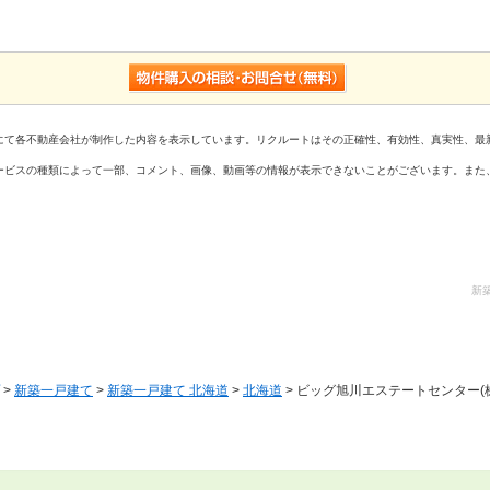
にて各不動産会社が制作した内容を表示しています。リクルートはその正確性、有効性、真実性、最
ービスの種類によって一部、コメント、画像、動画等の情報が表示できないことがございます。また
新
>
新築一戸建て
>
新築一戸建て 北海道
>
北海道
> ビッグ旭川エステートセンター(