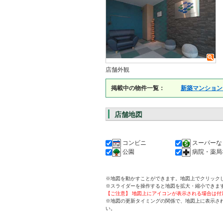
店舗外観
掲載中の物件一覧：
新築マンション
店舗地図
コンビニ
スーパーな
公園
病院・薬局
※地図を動かすことができます。地図上でクリック
※スライダーを操作すると地図を拡大・縮小できま
【ご注意】 地図上にアイコンが表示される場合は
※地図の更新タイミングの関係で、地図上に表示さ
い。